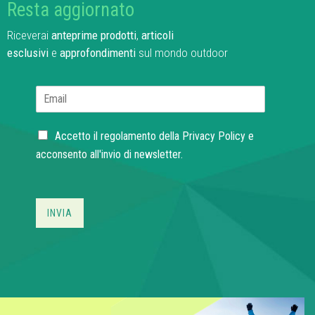
Resta aggiornato
Riceverai
anteprime prodotti
,
articoli
esclusivi
e
approfondimenti
sul mondo outdoor
E
m
a
C
i
Accetto il regolamento della
Privacy Policy
e
h
l
acconsento all'invio di newsletter.
e
*
c
k
b
INVIA
o
x
e
s
*