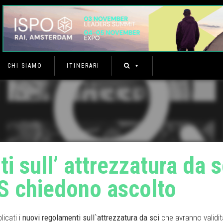
CHI SIAMO
ITINERARI
 sull’ attrezzatura da s
FIS chiedono ascolto
licati i
nuovi regolamenti sull`attrezzatura da sci
che avranno validità