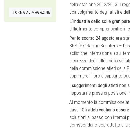
della stagione 2012/2013. I rego
coinvolgimento degli atleti e de
TORNA AL MAGAZINE
L`industria dello sci e gran part
difficilmente comprensibili e in
Per
lo scorso 24 agosto
era sta
SRS (Ski Racing Suppliers – l`ass
sciistiche internazionali) sul te
sicurezza degli atleti nello sci 
della commissione atleti della F
esprimere il loro disappunto sug
I suggerimenti degli atleti non 
risposta né presa di posizione i
Al momento la commissione atlet
passi.
Gli atleti vogliono essere
soluzioni al passo con i tempi p
corrispondano soprattutto alla si