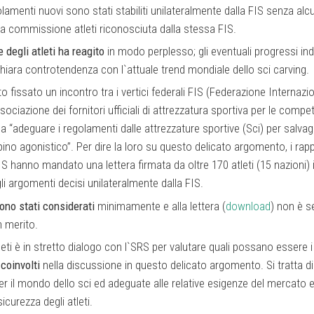
lamenti nuovi sono stati stabiliti unilateralmente dalla FIS senza alc
lla commissione atleti riconosciuta dalla stessa FIS.
e degli atleti ha reagito
in modo perplesso; gli eventuali progressi ind
 chiara controtendenza con l`attuale trend mondiale dello sci carving.
to fissato un incontro tra i vertici federali FIS (Federazione Internazio
ociazione dei fornitori ufficiali di attrezzatura sportiva per le compet
ma “adeguare i regolamenti dalle attrezzature sportive (Sci) per salva
alpino agonistico”. Per dire la loro su questo delicato argomento, i rap
IS hanno mandato una lettera firmata da oltre 170 atleti (15 nazioni) 
li argomenti decisi unilateralmente dalla FIS.
sono stati considerati
minimamente e alla lettera (
download
) non è s
n merito.
i è in stretto dialogo con l`SRS per valutare quali possano essere i
 coinvolti
nella discussione in questo delicato argomento. Si tratta di
er il mondo dello sci ed adeguate alle relative esigenze del mercato 
curezza degli atleti.