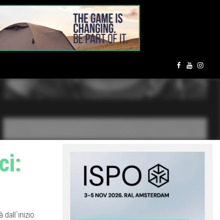
ci:
 dall`inizio