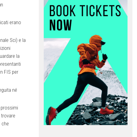
un
icati erano
nale Sci) e la
izioni
guardare la
presentanti
in FIS per
eguita né
 prossimi
 trovare
e che