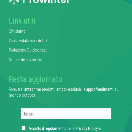
Link utili
Chi siamo
Guida valutazioni di ODT
Redazione Outdoortest
Notizie delle aziende
Resta aggiornato
Riceverai
anteprime prodotti
,
articoli esclusivi
e
approfondimenti
sul
mondo outdoor
E
m
a
C
i
Accetto il regolamento della
Privacy Policy
e