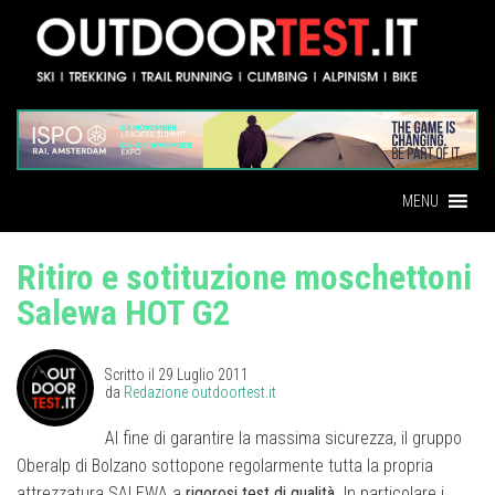
MENU
Ritiro e sotituzione moschettoni
Salewa HOT G2
Scritto il
29 Luglio 2011
da
Redazione outdoortest.it
Al fine di garantire la massima sicurezza, il gruppo
Oberalp di Bolzano sottopone regolarmente tutta la propria
attrezzatura SALEWA a
rigorosi test di qualità
. In particolare i