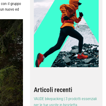
 con il gruppo
 un nuovo ed
Articoli recenti
VAUDE bikepacking | 3 prodotti essenziali
per le tue uscite in bicicletta