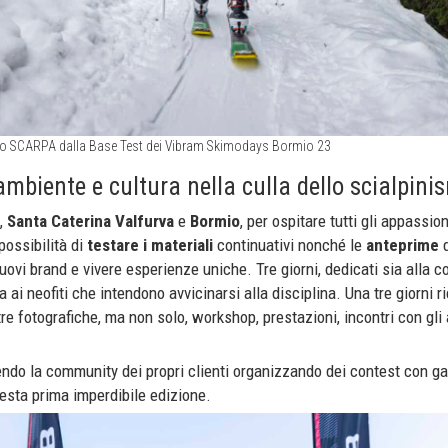
orso SCARPA dalla Base Test dei Vibram Skimodays Bormio 23
ambiente e cultura nella culla dello scialpini
e,
Santa Caterina Valfurva
e
Bormio
, per ospitare tutti gli appassion
possibilità di
testare i materiali
continuativi nonché le
anteprime
d
nuovi brand e vivere esperienze uniche. Tre giorni, dedicati sia alla 
 ai neofiti che intendono avvicinarsi alla disciplina. Una tre giorni r
tre fotografiche, ma non solo, workshop, prestazioni, incontri con gli a
ndo la community dei propri clienti organizzando dei contest con ga
uesta prima imperdibile edizione.