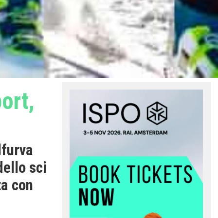
ort,
lfurva
ello sci
ta con