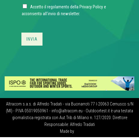
a
C
i
Accetto il regolamento della
Privacy Policy
e
h
l
acconsento all'invio di newsletter.
e
*
c
k
b
INVIA
o
x
e
s
*
Altracom s.a.s. di Alfredo Tradati - via Buonarroti 77 I-20063 Cernusco s/N
(MI) - P.IVA 05019050961 - info@altracom.eu - Outdoortest.it è una testata
giornalistica registrata con Aut.Trib.di Milano n. 127/2020. Direttore
Responsabile: Alfredo Tradati
Made by