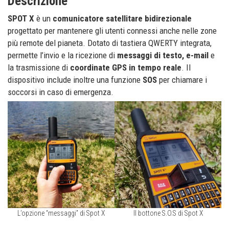
Descrizione
SPOT X
è un
comunicatore satellitare bidirezionale
progettato per mantenere gli utenti connessi anche nelle zone
più remote del pianeta. Dotato di tastiera QWERTY integrata,
permette l’invio e la ricezione di
messaggi di testo, e-mail
e
la trasmissione di
coordinate GPS in tempo reale
. Il
dispositivo include inoltre una funzione
SOS
per chiamare i
soccorsi in caso di emergenza.
L’opzione “messaggi” di Spot X
Il bottone S.O.S di Spot X