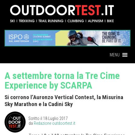
MENU
A settembre torna la Tre Cime
Experience by SCARPA
Si corrono l’Auronzo Vertical Contest, la Misurina
Sky Marathon e la Cadini Sky
Scritto il
18 Luglio 2017
da
Redazione outdoortest.it