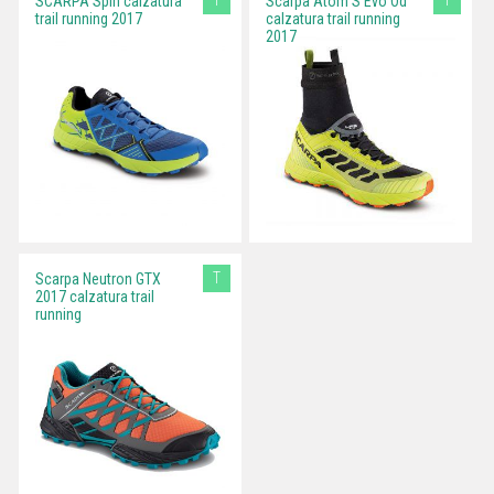
T
T
SCARPA Spin calzatura
Scarpa Atom S Evo Od
trail running 2017
calzatura trail running
2017
T
Scarpa Neutron GTX
2017 calzatura trail
running