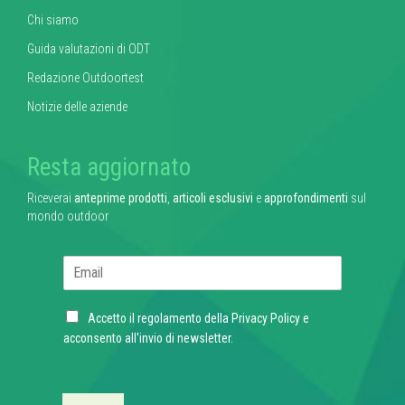
Chi siamo
Guida valutazioni di ODT
Redazione Outdoortest
Notizie delle aziende
Resta aggiornato
Riceverai
anteprime prodotti
,
articoli esclusivi
e
approfondimenti
sul
mondo outdoor
E
m
a
C
i
Accetto il regolamento della
Privacy Policy
e
h
l
acconsento all'invio di newsletter.
e
*
c
k