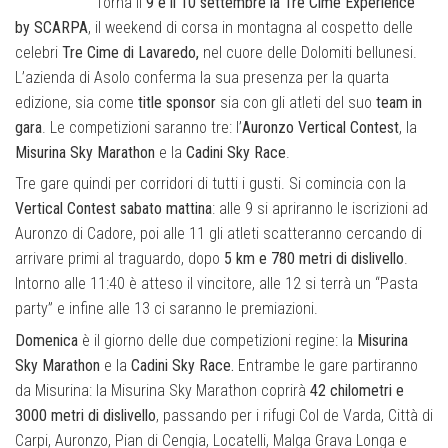
Torna il
9 e il 10 settembre la Tre Cime Experience
by SCARPA
, il weekend di corsa in montagna al cospetto delle
celebri
Tre Cime di Lavaredo,
nel cuore delle Dolomiti bellunesi.
L’azienda di Asolo conferma la sua presenza per la quarta
edizione, sia come
title sponsor
sia con gli atleti del suo
team in
gara
. Le competizioni saranno tre: l’
Auronzo Vertical Contest
, la
Misurina Sky Marathon
e la
Cadini Sky Race
.
Tre gare quindi per corridori di tutti i gusti. Si comincia con la
Vertical Contest sabato mattina
: alle 9 si apriranno le iscrizioni ad
Auronzo di Cadore, poi alle 11 gli atleti scatteranno cercando di
arrivare primi al traguardo, dopo
5 km e 780 metri di dislivello
.
Intorno alle 11:40 è atteso il vincitore, alle 12 si terrà un “Pasta
party” e infine alle 13 ci saranno le premiazioni.
Domenica
è il giorno delle due competizioni regine: la
Misurina
Sky Marathon
e la
Cadini Sky Race.
Entrambe le gare partiranno
da Misurina: la Misurina Sky Marathon coprirà
42 chilometri e
3000 metri di dislivello
, passando per i rifugi Col de Varda, Città di
Carpi, Auronzo, Pian di Cengia, Locatelli, Malga Grava Longa e