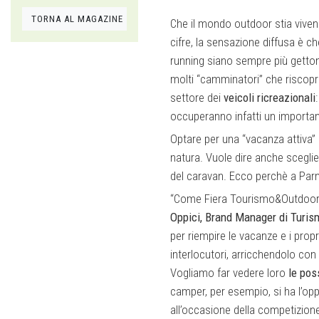
TORNA AL MAGAZINE
Che il mondo outdoor stia vivendo
cifre, la sensazione diffusa è ch
running siano sempre più gettona
molti “camminatori” che riscop
settore dei
veicoli ricreazionali
occuperanno infatti un importan
Optare per una “vacanza attiva” sig
natura. Vuole dire anche sceglie
del caravan. Ecco perchè a Pa
“Come Fiera Tourismo&Outdoor il
Oppici, Brand Manager di Turi
per riempire le vacanze e i prop
interlocutori, arricchendolo co
Vogliamo far vedere loro
le poss
camper, per esempio, si ha l’op
all’occasione della competizione