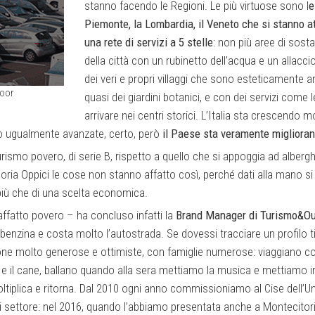
stanno facendo le Regioni. Le più virtuose sono l
e
Piemonte, la Lombardia, il Veneto che si stanno 
una rete di servizi a 5 stelle
: non più aree di sosta
della città con un rubinetto dell’acqua e un allacci
dei veri e propri villaggi che sono esteticamente an
door
quasi dei giardini botanici, e con dei servizi come l
arrivare nei centri storici. L’Italia sta crescendo 
no ugualmente avanzate, certo, però
il Paese sta veramente migliora
turismo povero, di serie B, rispetto a quello che si appoggia ad albergh
loria Oppici le cose non stanno affatto così, perché dati alla mano si 
ta più che di una scelta economica.
affatto povero – ha concluso infatti la
Brand Manager di Turismo&Ou
benzina e costa molto l’autostrada. Se dovessi tracciare un profilo tip
ne molto generose e ottimiste, con famiglie numerose: viaggiano con 
to e il cane, ballano quando alla sera mettiamo la musica e mettiamo i
ltiplica e ritorna. Dal 2010 ogni anno commissioniamo al Cise dell’Un
di settore: nel 2016, quando l’abbiamo presentata anche a Montecito