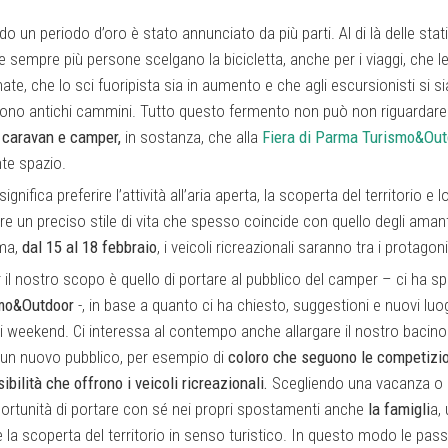
 un periodo d’oro è stato annunciato da più parti. Al di là delle stati
e sempre più persone scelgano la bicicletta, anche per i viaggi, che le 
te, che lo sci fuoripista sia in aumento e che agli escursionisti si s
rono antichi cammini. Tutto questo fermento non può non riguardare 
:
caravan e camper,
in sostanza, che alla
Fiera di Parma Turismo&Out
te spazio.
nifica preferire l’attività all’aria aperta, la scoperta del territorio e l
re un preciso stile di vita che spesso coincide con quello degli aman
rma,
dal 15 al 18 febbraio
, i veicoli ricreazionali saranno tra i protagoni
 nostro scopo è quello di portare al pubblico del camper – ci ha s
smo&Outdoor
-, in base a quanto ci ha chiesto, suggestioni e nuovi luo
ri weekend. Ci interessa al contempo anche allargare il nostro bacino
n un nuovo pubblico, per esempio di
coloro che seguono le competizion
ibilità che offrono i veicoli ricreazionali.
Scegliendo una vacanza o 
portunità di portare con sé nei propri spostamenti anche
la famigli
a,
 la scoperta del territorio in senso turistico. In questo modo le pass