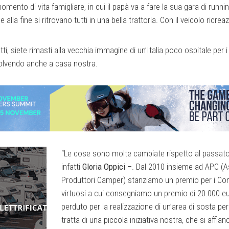
ento di vita famigliare, in cui il papà va a fare la sua gara di run
 e alla fine si ritrovano tutti in una bella trattoria. Con il veicolo ricr
tti, siete rimasti alla vecchia immagine di un’Italia poco ospitale per i
olvendo anche a casa nostra.
“Le cose sono molte cambiate rispetto al passato
infatti
Gloria Oppici –
. Dal 2010 insieme ad APC (
Produttori Camper) stanziamo un premio per i Co
virtuosi a cui consegniamo un premio di 20.000 e
perduto per la realizzazione di un’area di sosta pe
tratta di una piccola iniziativa nostra, che si affia