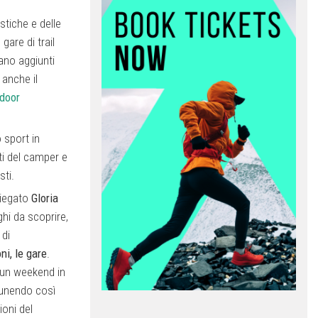
stiche e delle
gare di trail
iano aggiunti
anche il
door
o sport in
ti del camper e
sti.
piegato
Gloria
ghi da scoprire,
 di
i, le gare
.
un weekend in
 unendo così
ioni del