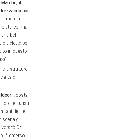
 Marche, il
attrezzando con
 ai margini
o elettrico, ma
che belli,
e biciclette per
molto in questo
ndo
”.
i e a strutture
tratta di
tdoor
-: costa
ico dei turisti
tanti figli e
n scena gli
iversità Ca’
rio, è emerso