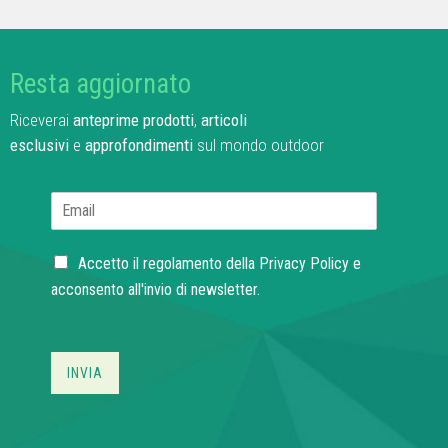
Resta aggiornato
Riceverai
anteprime prodotti
,
articoli
esclusivi
e
approfondimenti
sul mondo outdoor
E
m
a
C
i
Accetto il regolamento della
Privacy Policy
e
h
l
acconsento all'invio di newsletter.
e
*
c
k
b
INVIA
o
x
e
s