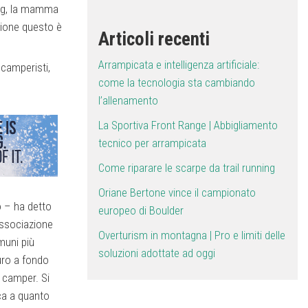
ning, la mamma
eazione questo è
Articoli recenti
Arrampicata e intelligenza artificiale:
 camperisti,
come la tecnologia sta cambiando
l’allenamento
La Sportiva Front Range | Abbigliamento
tecnico per arrampicata
Come riparare le scarpe da trail running
Oriane Bertone vince il campionato
 – ha detto
europeo di Boulder
Associazione
Overturism in montagna | Pro e limiti delle
muni più
soluzioni adottate ad oggi
uro a fondo
r camper. Si
nca a quanto