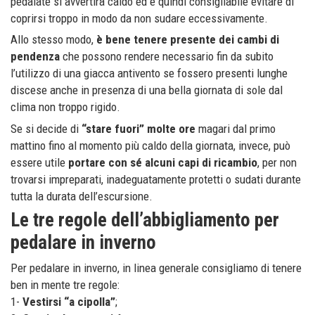
pedalate si avvertirà caldo ed è quindi consigliabile evitare di
coprirsi troppo in modo da non sudare eccessivamente.
Allo stesso modo,
è bene tenere presente dei cambi di
pendenza
che possono rendere necessario fin da subito
l’utilizzo di una giacca antivento se fossero presenti lunghe
discese anche in presenza di una bella giornata di sole dal
clima non troppo rigido.
Se si decide di
“stare fuori” molte ore
magari dal primo
mattino fino al momento più caldo della giornata, invece, può
essere utile
portare con sé alcuni capi di ricambio
, per non
trovarsi impreparati, inadeguatamente protetti o sudati durante
tutta la durata dell’escursione.
Le tre regole dell’abbigliamento per
pedalare in inverno
Per pedalare in inverno, in linea generale consigliamo di tenere
ben in mente tre regole:
1-
Vestirsi “a cipolla”
;