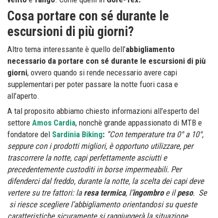
Cosa portare con sé durante le
escursioni di più giorni?
Altro tema interessante è quello dell’
abbigliamento
necessario da portare con sé durante le escursioni di più
giorni
, ovvero quando si rende necessario avere capi
supplementari per poter passare la notte fuori casa e
all’aperto.
A tal proposito abbiamo chiesto informazioni all’esperto del
settore
Amos Cardia
, nonchè grande appassionato di MTB e
fondatore del
Sardinia Biking
:
“Con temperature tra 0° a 10°,
seppure con i prodotti migliori, è opportuno utilizzare, per
trascorrere la notte, capi perfettamente asciutti e
precedentemente custoditi in borse impermeabili. Per
difenderci dal freddo, durante la notte, la scelta dei capi deve
vertere su tre fattori: la
resa termica
, l’
ingombro
e il
peso
. Se
si riesce scegliere l’abbigliamento orientandosi su queste
caratteristiche sicuramente si raggiungerà la situazione