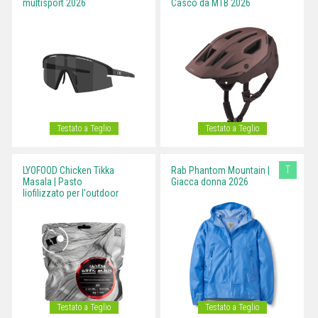
multisport 2026
Casco da MTB 2026
Testato a Teglio
Testato a Teglio
T
LYOFOOD Chicken Tikka
Rab Phantom Mountain |
Masala | Pasto
Giacca donna 2026
liofilizzato per l'outdoor
Testato a Teglio
Testato a Teglio