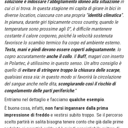
soluzione è indossare l’abbigliamento idoneo alla situazione
in
cui ci si trova.
In questa stagione mi capita di girare in bici in
diverse location, ciascuna con una propria “
identità climatica
”.
In pianura, durante giri tipicamente cross country, quando le
temperature sono prossime agli 0°, è difficile mantenere
costante il calore corporeo, poiché la velocità sostenuta
favorisce lo scambio termico fra corpo ed ambiente esterno.
Testa, mani e piedi devono essere coperti adeguatamente
.
Io
copro accuratamente
anche il collo
. Il
Buff
, magari con inserto
in Polartec, è utilissimo in questo senso.
Un altro consiglio è
quello di
evitare di stringere troppo la chiusura delle scarpe
,
qualsiasi essa sia: in questo modo si favorirà la circolazione
del sangue anche nelle dita,
scongiurando così il rischio di
congelamento delle parti periferiche
.”
Entriamo nel dettaglio e facciamo
qualche esempio
.
È buona cosa, infatti,
non farsi ingannare dalla prima
impressione di freddo
e vestirsi subito troppo. Se il percorso
scelto partirà in salita bisogna tenere conto che già dalle prime