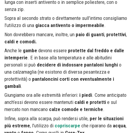
lunga con inserti antivento o in semplice poliestere, con o
senza zip.
Sopra al secondo strato o direttamente sull’intimo consigliamo
l’utilizzo di una
giacca antivento o impermeabile
.
Non dovrebbero mancare, inoltre, un
paio di guanti
,
protettivi
,
caldi e comodi
.
Anche le
gambe
devono essere
protette dal freddo e dalle
intemperie
. E in base alla temperatura e alle abitudini
personali si può
decidere di indossare pantaloni lunghi
o
una calzamaglia (ne esistono di diversa pesantezza e
protettività) o
pantaloncini corti con eventualmente i
gambali
.
Giungiamo ora alle estremità inferiori:
i piedi
. Come anticipato
anch’essi devono essere mantenuti
caldi e protetti
e sul
mercato non mancano
calze comode e termiche
.
Infine, sopra alla scarpa, può rendersi utile,
per le situazioni
più estreme
, l’utilizzo di
copriscarpe
che riparano da
acqua
,
vento
e
fango
. Come quelli in
Gore-Tex.