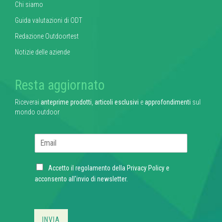
Chi siamo
Guida valutazioni di ODT
Redazione Outdoortest
Notizie delle aziende
Resta aggiornato
Riceverai
anteprime prodotti
,
articoli esclusivi
e
approfondimenti
sul
mondo outdoor
E
m
a
C
i
Accetto il regolamento della
Privacy Policy
e
h
l
acconsento all'invio di newsletter.
e
*
c
k
b
INVIA