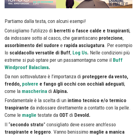
Partiamo dalla testa, con alcuni esempi!
Consigliamo l’utilizzo di
berretti o fasce calde e traspiranti
,
da indossare sotto al casco, che garantiscano
protezione
,
assorbimento del sudore
e
rapida asciugatura
. Per esempio
lo
scaldacollo versatile di Buff
,
Log Us
.
Nelle condizioni più
estreme si può optare per un passamontagna come il
Buff
Windproof Balaclava
.
Da non sottovalutare è l’importanza di
proteggere da vento,
freddo,
polvere
e fango gli occhi con occhiali adeguati
,
come la
mascherina
di
Alpina.
Fondamentale è la scelta di un
intimo tecnico e/o termico
traspirante
da indossare direttamente a contatto con la pelle.
Come le
maglie
testate da
ODT
di
Devold.
Il “
secondo strato
” consigliato deve essere anch’esso
traspirante e leggero
. Vanno benissimo
maglie a manica