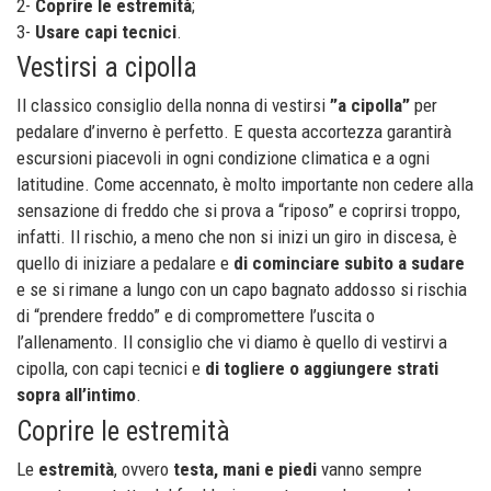
2-
Coprire le estremità
;
3-
Usare capi tecnici
.
Vestirsi a cipolla
Il classico consiglio della nonna di vestirsi
”a cipolla”
per
pedalare d’inverno è perfetto. E questa accortezza garantirà
escursioni piacevoli in ogni condizione climatica e a ogni
latitudine. Come accennato, è molto importante non cedere alla
sensazione di freddo che si prova a “riposo” e coprirsi troppo,
infatti. Il rischio, a meno che non si inizi un giro in discesa, è
quello di iniziare a pedalare e
di cominciare subito a sudare
e se si rimane a lungo con un capo bagnato addosso si rischia
di “prendere freddo” e di compromettere l’uscita o
l’allenamento. Il consiglio che vi diamo è quello di vestirvi a
cipolla, con capi tecnici e
di togliere o aggiungere strati
sopra all’intimo
.
Coprire le estremità
Le
estremità
, ovvero
testa, mani e piedi
vanno sempre