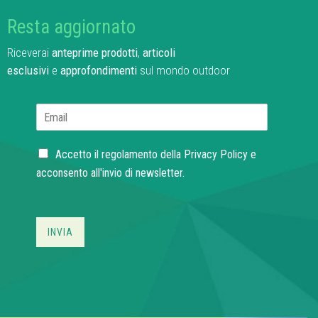
Resta aggiornato
Riceverai
anteprime prodotti
,
articoli
esclusivi
e
approfondimenti
sul mondo outdoor
E
m
a
C
i
Accetto il regolamento della
Privacy Policy
e
h
l
acconsento all'invio di newsletter.
e
*
c
k
b
INVIA
o
x
e
s
*