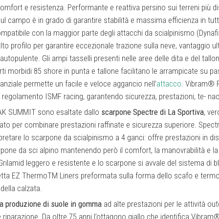
 comfort e resistenza. Performante e reattiva persino sui terreni più di
sul campo è in grado di garantire stabilità e massima efficienza in tutte
 Compatibile con la maggior parte degli attacchi da scialpinismo (Dynafit
i alto profilo per garantire eccezionale trazione sulla neve, vantaggio 
utopulente. Gli ampi tasselli presenti nelle aree delle dita e del tal
rti morbidi 85 shore in punta e tallone facilitano le arrampicate su pa
tanziale permette un facile e veloce aggancio nell’
attacco
. Vibram®
al regolamento ISMF racing, garantendo sicurezza, prestazioni, te- nac
AK SUMMIT sono esaltate dallo
scarpone Spectre di La Sportiva
, ver
ato per combinare prestazioni raffinate e sicurezza superiore. Spectre 
pretare lo scarpone da scialpinismo a 4 ganci: offre prestazioni in di
rpone da sci alpino mantenendo però il comfort, la manovrabilità e la
 Grilamid leggero e resistente e lo scarpone si avvale del sistema di 
tta EZ ThermoTM Liners preformata sulla forma dello scafo e termo
della calzata.
a produzione di suole in gomma
ad alte prestazioni per le attività o
 riparazione. Da oltre 75 anni l’ottagono giallo che identifica Vibram® 