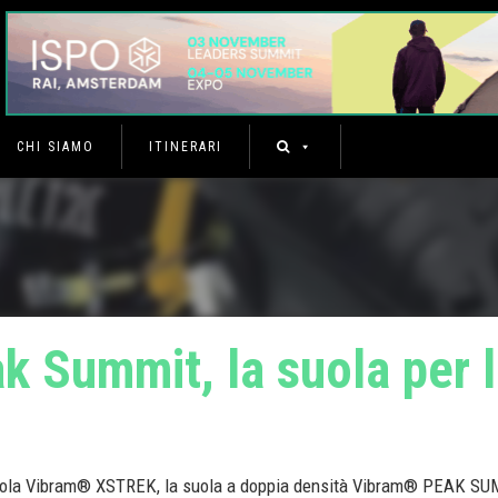
CHI SIAMO
ITINERARI
k Summit, la suola per l
ola Vibram® XSTREK, la suola a doppia densità Vibram® PEAK S