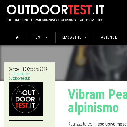
TEST
MAGAZINE
AZIENDE
Scritto il
13 Ottobre 2014
da
Redazione
outdoortest.it
Vibram Pea
alpinismo
Realizzata con l’
esclusiva mesc