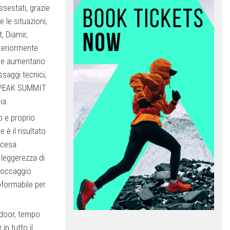
ssestati, grazie
 le situazioni,
, Diamir,
ulteriormente
lone aumentano
ssaggi tecnici;
 PEAK SUMMIT
ia.
o e proprio
è il risultato
scesa
 leggerezza di
bloccaggio
formabile per
utdoor, tempo
in tutto il