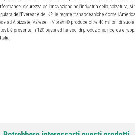
ormance, sicurezza ed innovazione nell’industria della calzatura, si tr
uista dell’Everest e del K2, le regate transoceaniche come l’America’
e ad Albizzate, Varese – Vibram® produce oltre 40 milioni di suole 
i test, è presente in 120 paesi ed ha sedi di produzione, ricerca e ra
Italia.
Potrebbero interessarti questi prodotti.