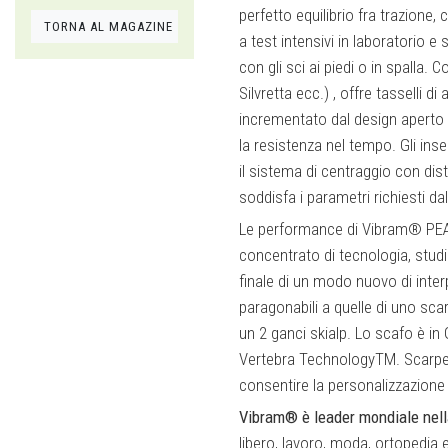
perfetto equilibrio fra trazione,
TORNA AL MAGAZINE
a test intensivi in laboratorio e 
con gli sci ai piedi o in spalla.
Silvretta ecc.) , offre tasselli d
incrementato dal design aperto a
la resistenza nel tempo. Gli inse
il sistema di centraggio con dis
soddisfa i parametri richiesti d
Le performance di Vibram® PE
concentrato di tecnologia, studi
finale di un modo nuovo di inter
paragonabili a quelle di uno sca
un 2 ganci skialp. Lo scafo è in
Vertebra TechnologyTM. Scarpe
consentire la personalizzazione 
Vibram® è leader mondiale nell
libero, lavoro, moda, ortopedia e