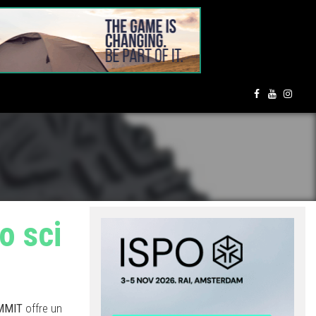
o sci
UMMIT
offre un