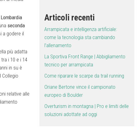
Articoli recenti
Lombardia
 una
seconda
Arrampicata e intelligenza artificiale:
 a godere il
come la tecnologia sta cambiando
l’allenamento
lla più adatta
La Sportiva Front Range | Abbigliamento
i tra i 10 e i 14
tecnico per arrampicata
nni in su è
Come riparare le scarpe da trail running
l Collegio
Oriane Bertone vince il campionato
ni relative alle
europeo di Boulder
gliamento
Overturism in montagna | Pro e limiti delle
soluzioni adottate ad oggi