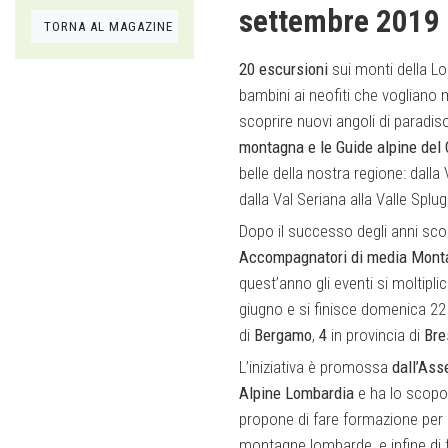
settembre 2019
TORNA AL MAGAZINE
20 escursioni
sui monti della L
bambini ai neofiti che vogliano
scoprire nuovi angoli di paradi
montagna e le Guide alpine del
belle della nostra regione: dalla
dalla Val Seriana alla Valle Splu
Dopo il successo degli anni sco
Accompagnatori di media Monta
quest’anno gli eventi si moltipli
giugno e si finisce domenica 22
di
Bergamo
,
4
in provincia di
Bre
L’iniziativa è promossa
dall’Ass
Alpine Lombardia
e ha lo scopo 
propone di fare formazione per l
montagne lombarde, e infine di 