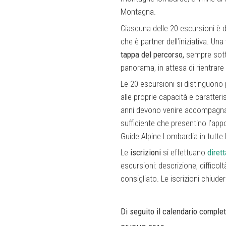
Montagna.
Ciascuna delle 20 escursioni è d
che è partner dell’iniziativa. Un
tappa del percorso,
sempre sotto
panorama, in attesa di rientrare 
Le 20 escursioni si distinguono
alle proprie capacità e caratteri
anni devono venire accompagnati
sufficiente che presentino l’app
Guide Alpine Lombardia in tutte l
Le
iscrizioni
si effettuano
diret
escursioni: descrizione, difficol
consigliato. Le iscrizioni chiude
Di seguito il calendario complet