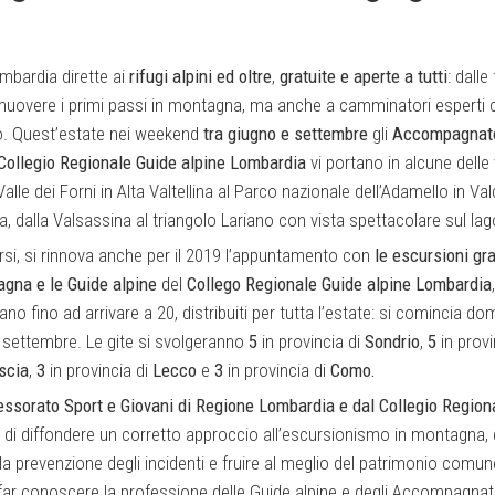
ombardia dirette ai
rifugi alpini ed oltre
,
gratuite e aperte a tutti
: dalle
 muovere i primi passi in montagna, ma anche a camminatori esperti c
so. Quest’estate nei weekend
tra giugno e settembre
gli
Accompagnato
 Collegio Regionale Guide alpine Lombardia
vi portano in alcune delle 
 Valle dei Forni in Alta Valtellina al Parco nazionale dell’Adamello in V
ga, dalla Valsassina al triangolo Lariano con vista spettacolare sul la
rsi, si rinnova anche per il 2019 l’appuntamento con
le escursioni gra
gna e le Guide alpine
del
Collego Regionale Guide alpine Lombardia
cano fino ad arrivare a 20, distribuiti per tutta l’estate: si comincia d
 settembre. Le gite si svolgeranno
5
in provincia di
Sondrio
,
5
in provi
scia
,
3
in provincia di
Lecco
e
3
in provincia di
Como.
essorato Sport e Giovani di Regione Lombardia e dal Collegio Region
di diffondere un corretto approccio all’escursionismo in montagna, q
a prevenzione degli incidenti e fruire al meglio del patrimonio comun
far conoscere la professione delle Guide alpine e degli Accompagnat