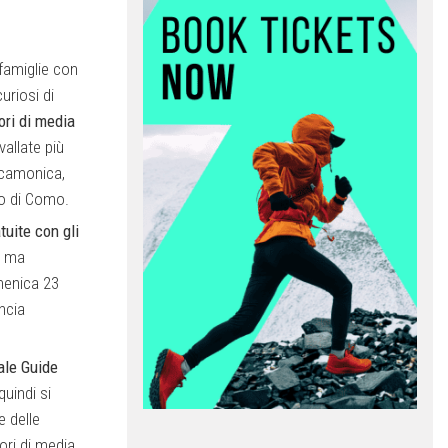
 famiglie con
uriosi di
ri di media
vallate più
alcamonica,
go di Como.
tuite con gli
, ma
omenica 23
ncia
ale Guide
uindi si
e delle
ori di media