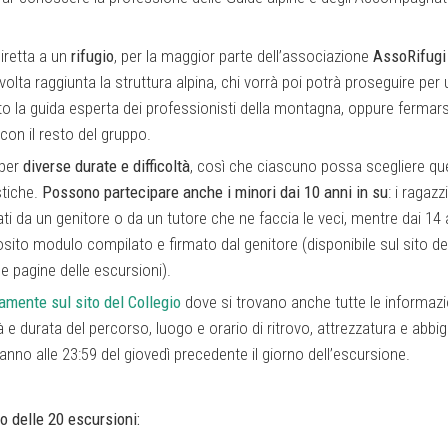
iretta a un
rifugio
, per la maggior parte dell’associazione
AssoRifugi
a volta raggiunta la struttura alpina, chi vorrà poi potrà proseguire per
 la guida esperta dei professionisti della montagna, oppure fermarsi
con il resto del gruppo.
 per
diverse durate e difficoltà
, così che ciascuno possa scegliere que
stiche.
Possono partecipare anche i minori dai 10 anni in su
: i ragazz
 da un genitore o da un tutore che ne faccia le veci, mentre dai 14 a
osito modulo compilato e firmato dal genitore (disponibile sul sito de
e pagine delle escursioni).
tamente sul sito del Collegio
dove si trovano anche tutte le informazio
tà e durata del percorso, luogo e orario di ritrovo, attrezzatura e abbi
ranno alle 23:59 del giovedì precedente il giorno dell’escursione.
o delle 20 escursioni: