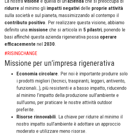
La nostra
visione
è quella di un’
azienda
che si preoccupa di
ridurre
al minimo gli
impatti
negativi
delle
proprie
attività
sulla società e sul pianeta, massimizzando al contempo il
contributo
positivo
. Per realizzare questa visione, abbiamo
definito una
missione
che si articola in
5
pilastri
, ponendo le
basi affinché questa azienda rigenerativa possa
operare
efficacemente
nel
2030
.
#RISINGCHANGE
Missione per un’impresa rigenerativa
Economia circolare
. Per noi è importante produrre solo
i prodotti migliori (tecnici, traspiranti, leggeri, antivento,
funzionali…), più resistenti e a basso impatto, riducendo
al minimo l’impatto della produzione sull’ambiente e
sull’uomo, per praticare le nostre attività outdoor
preferite.
Risorse rinnovabili
. La chiave per ridurre al minimo il
nostro impatto sull’ambiente è adottare un approccio
moderato e utilizzare meno risorse.