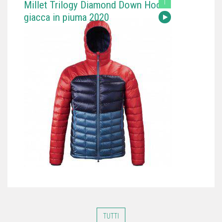
T
Millet Trilogy Diamond Down Hood
giacca in piuma 2020
TUTTI