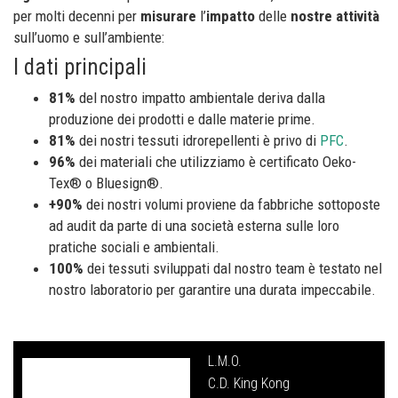
per molti decenni per
misurare
l’
impatto
delle
nostre
attività
sull’uomo e sull’ambiente:
I dati principali
81%
del nostro impatto ambientale deriva dalla
produzione dei prodotti e dalle materie prime.
81%
dei nostri tessuti idrorepellenti è privo di
PFC
.
96%
dei materiali che utilizziamo è certificato Oeko-
Tex® o Bluesign®.
+90%
dei nostri volumi proviene da fabbriche sottoposte
ad audit da parte di una società esterna sulle loro
pratiche sociali e ambientali.
100%
dei tessuti sviluppati dal nostro team è testato nel
nostro laboratorio per garantire una durata impeccabile.
L.M.O.
C.D. King Kong