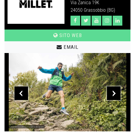
Via Zanica 19K
24050 Grassobbio (BG)
SITO WEB
EMAIL
L'atleta Millet Sebastien Guichardaz in allenamento