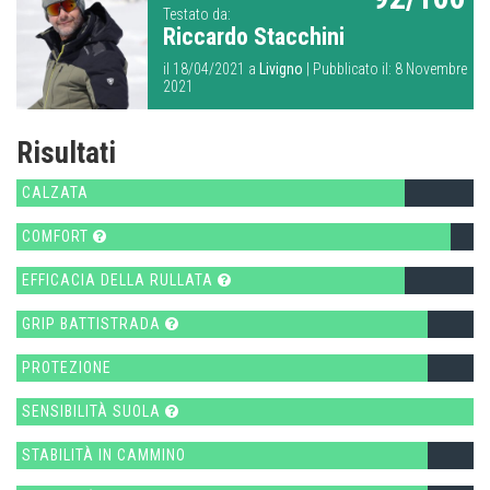
Testato da:
Riccardo Stacchini
il 18/04/2021 a
Livigno
| Pubblicato il: 8 Novembre
2021
Risultati
CALZATA
COMFORT
EFFICACIA DELLA RULLATA
GRIP BATTISTRADA
PROTEZIONE
SENSIBILITÀ SUOLA
STABILITÀ IN CAMMINO