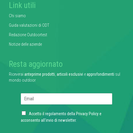
Link utili
Chi siamo
Guida valutazioni di ODT
Redazione Outdoortest
Notizie delle aziende
Resta aggiornato
Riceverai
anteprime prodotti
,
articoli esclusivi
e
approfondimenti
sul
mondo outdoor
E
m
a
C
i
Accetto il regolamento della
Privacy Policy
e
h
l
acconsento all'invio di newsletter.
e
*
c