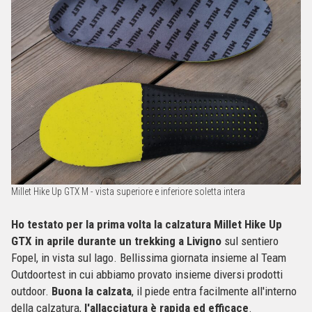
Millet Hike Up GTX M - vista superiore e inferiore soletta intera
Ho testato per la prima volta la calzatura
Millet Hike Up
GTX
in aprile durante un trekking a Livigno
sul sentiero
Fopel, in vista sul lago. Bellissima giornata insieme al Team
Outdoortest in cui abbiamo provato insieme diversi prodotti
outdoor.
Buona la calzata
, il piede entra facilmente all'interno
della calzatura,
l'allacciatura è rapida ed efficace
.