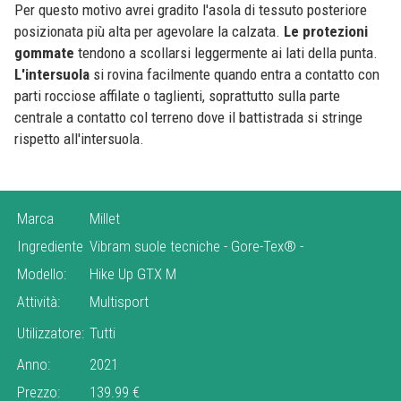
Per questo motivo avrei gradito l'asola di tessuto posteriore
posizionata più alta per agevolare la calzata.
Le protezioni
gommate
tendono a scollarsi leggermente ai lati della punta.
L'intersuola
si rovina facilmente quando entra a contatto con
parti rocciose affilate o taglienti, soprattutto sulla parte
centrale a contatto col terreno dove il battistrada si stringe
rispetto all'intersuola.
Marca
Millet
Ingrediente
Vibram suole tecniche
-
Gore-Tex®
-
Modello:
Hike Up GTX M
Attività:
Multisport
Utilizzatore:
Tutti
Anno:
2021
Prezzo:
139.99 €