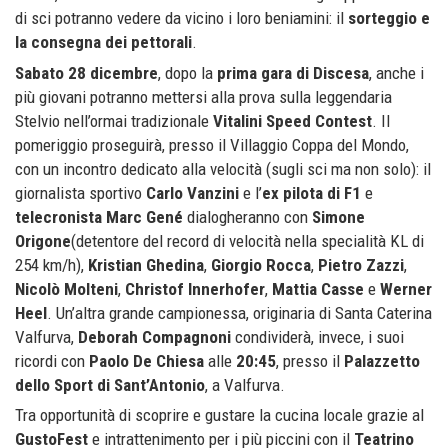
di sci potranno vedere da vicino i loro beniamini: il
sorteggio e
la consegna dei pettorali
.
Sabato 28 dicembre
, dopo la
prima gara di Discesa
, anche i
più giovani potranno mettersi alla prova sulla leggendaria
Stelvio nell’ormai tradizionale
Vitalini Speed Contest
. Il
pomeriggio proseguirà, presso il Villaggio Coppa del Mondo,
con un incontro dedicato alla velocità (sugli sci ma non solo): il
giornalista sportivo
Carlo Vanzini
e l’
ex pilota di F1
e
telecronista Marc Gené
dialogheranno con
Simone
Origone
(detentore del record di velocità nella specialità KL di
254 km/h),
Kristian Ghedina
,
Giorgio Rocca
,
Pietro Zazzi
,
Nicolò Molteni
,
Christof Innerhofer
,
Mattia Casse
e
Werner
Heel
. Un’altra grande campionessa, originaria di Santa Caterina
Valfurva,
Deborah Compagnoni
condividerà, invece, i suoi
ricordi con
Paolo De Chiesa
alle
20:45
, presso il
Palazzetto
dello Sport di Sant’Antonio
, a Valfurva.
Tra opportunità di scoprire e gustare la cucina locale grazie al
GustoFest
e intrattenimento per i più piccini con il
Teatrino