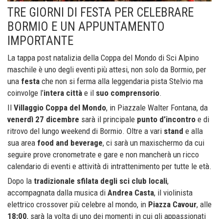
TRE GIORNI DI FESTA PER CELEBRARE
BORMIO E UN APPUNTAMENTO
IMPORTANTE
La tappa post natalizia della Coppa del Mondo di Sci Alpino
maschile è uno degli eventi più attesi, non solo da Bormio, per
una
festa
che non si ferma alla leggendaria pista Stelvio ma
coinvolge l’
intera città
e il
suo comprensorio
.
Il
Villaggio Coppa del Mondo
, in Piazzale Walter Fontana, da
venerdì 27 dicembre
sarà il principale
punto d’incontro
e di
ritrovo del lungo weekend di Bormio. Oltre a vari
stand
e alla
sua area
food and beverage
, ci sarà un maxischermo da cui
seguire prove cronometrate e gare e non mancherà un ricco
calendario di eventi e attività di intrattenimento per tutte le età.
Dopo la
tradizionale sfilata degli sci club locali
,
accompagnata dalla musica di
Andrea Casta
, il violinista
elettrico crossover più celebre al mondo, in
Piazza Cavour
, alle
18:00
, sarà la volta di uno dei momenti in cui gli appassionati