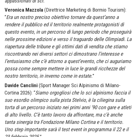
appassionati di sci.
”
Veronica Mazzola
(Direttrice Marketing di Bormio Tourism):
“
Era un nostro preciso obiettivo tornare da quest’anno a
rendere il pubblico ed il territorio realmente protagonisti di
questo evento, in un percorso di lungo periodo che proseguirà
nelle prossime edizioni e verso il traguardo delle Olimpiadi. La
riapertura delle tribune e gli ottimi dati di vendita che stiamo
riscontrando nei diversi settori ci dimostrano l’interesse e
l’entusiasmo che c’è attorno a quest’evento, che ci auguriamo
possa come sempre mettere in luce le grandi ricchezze del
nostro territorio, in inverno come in estate.
”
Davide Canclini
(Sport Manager Sci Alpinismo di Milano-
Cortina 2026): “
Siamo orgogliosi che lo sci alpinismo faccia il
suo esordio olimpico sulla pista Stelvio, è la ciliegina sulla
torta di un percorso iniziato nei primi anni ‘90 con gare e atleti
di alto livello. C’è tanto lavoro da affrontare, ma c’è anche
tanta sinergia tra Fondazione Milano Cortina e il territorio.
Uno step importante sarà il test event in programma il 22 e il
23 febbraio 2025
.”