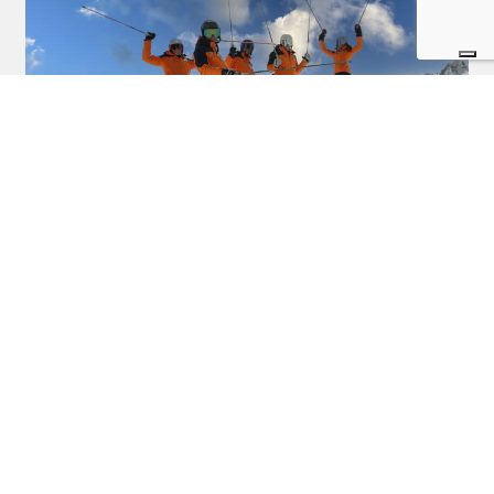
Addio sciolina, benvenuto PhantomGlide
Postato il 21 Novembre 2024 da
Alfredo Tradati
PhantomGlide sostituisce la sciolinatura per sempre, permettendo di
concentrarsi esclusivamente sul divertimento e la sicurezza sulla neve.
Outdoortest.it è una guida all’acquisto di attrezzatura sportiva per