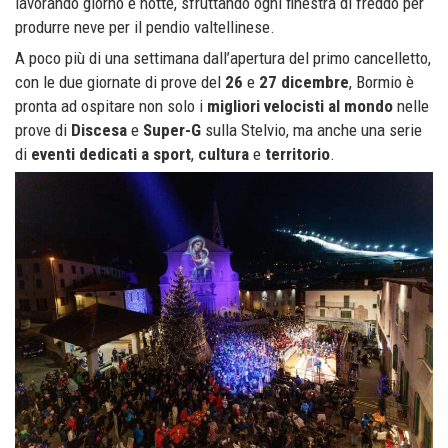
lavorando giorno e notte, sfruttando ogni finestra di freddo per
produrre neve per il pendio valtellinese.
A poco più di una settimana dall’apertura del primo cancelletto,
con le due giornate di prove del
26
e
27 dicembre
, Bormio è
pronta ad ospitare non solo i
migliori velocisti al mondo
nelle
prove di
Discesa
e
Super-G
sulla Stelvio, ma anche una serie
di
eventi dedicati a sport
,
cultura
e
territorio
.