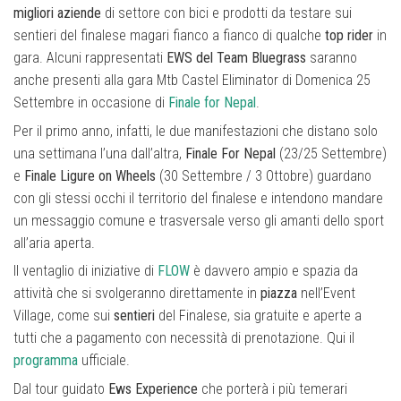
migliori aziende
di settore con bici e prodotti da testare sui
sentieri del finalese magari fianco a fianco di qualche
top rider
in
gara. Alcuni rappresentati
EWS del Team Bluegrass
saranno
anche presenti alla gara Mtb Castel Eliminator di Domenica 25
Settembre in occasione di
Finale for Nepal
.
Per il primo anno, infatti, le due manifestazioni che distano solo
una settimana l’una dall’altra,
Finale For Nepal
(23/25 Settembre)
e
Finale Ligure on Wheels
(30 Settembre / 3 Ottobre) guardano
con gli stessi occhi il territorio del finalese e intendono mandare
un messaggio comune e trasversale verso gli amanti dello sport
all’aria aperta.
Il ventaglio di iniziative di
FLOW
è davvero ampio e spazia da
attività che si svolgeranno direttamente in
piazza
nell’Event
Village, come sui
sentieri
del Finalese, sia gratuite e aperte a
tutti che a pagamento con necessità di prenotazione. Qui il
programma
ufficiale.
Dal tour guidato
Ews Experience
che porterà i più temerari