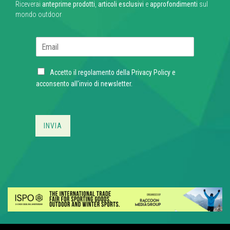
Riceverai
anteprime prodotti
,
articoli esclusivi
e
approfondimenti
sul
mondo outdoor
E
m
a
C
i
Accetto il regolamento della
Privacy Policy
e
h
l
acconsento all'invio di newsletter.
e
*
c
k
b
INVIA
o
x
e
s
*