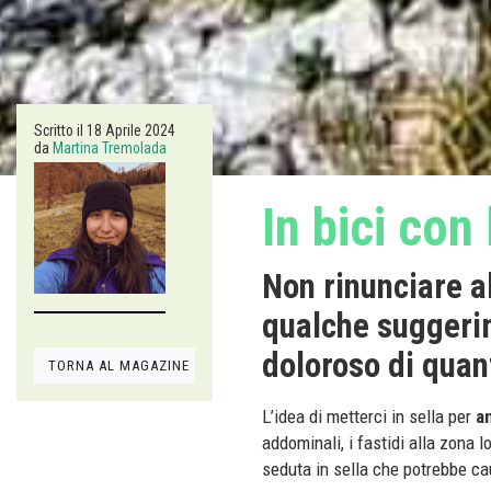
Scritto il
18 Aprile 2024
da
Martina Tremolada
In bici con
Non rinunciare al
qualche suggerim
doloroso di quan
TORNA AL MAGAZINE
L’idea di metterci in sella per
a
addominali, i fastidi alla zona 
seduta in sella che potrebbe caus