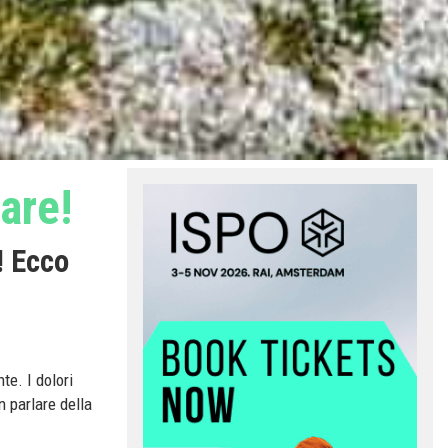
fare!
! Ecco
e. I dolori
n parlare della