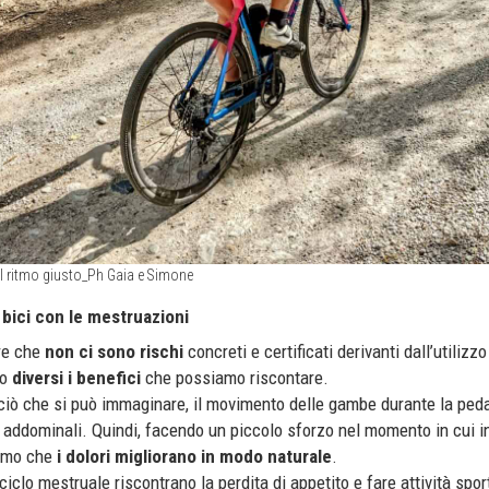
 il ritmo giusto_Ph Gaia e Simone
 bici con le mestruazioni
re che
non ci sono rischi
concreti e certificati derivanti dall’utilizzo
no
diversi i benefici
che possiamo riscontare.
iò che si può immaginare, il movimento delle gambe durante la peda
i addominali. Quindi, facendo un piccolo sforzo nel momento in cui i
iamo che
i dolori migliorano in modo naturale
.
ciclo mestruale riscontrano la perdita di appetito e fare attività spor