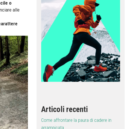
icile o
nciare alle
carattere
Articoli recenti
Come affrontare la paura di cadere in
arrampicata