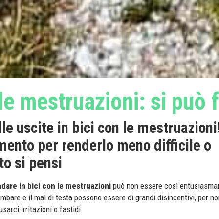
 le mestruazioni: si può 
le uscite in bici con le mestruazioni
ento per renderlo meno difficile o
to si pensi
ndare in bici con le mestruazioni
può non essere così entusiasmant
lombare e il mal di testa possono essere di grandi disincentivi, per no
arci irritazioni o fastidi.