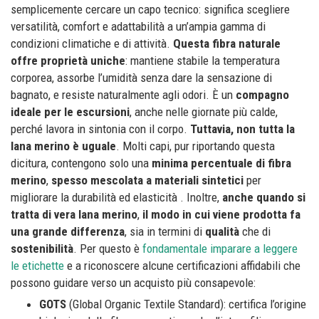
semplicemente cercare un capo tecnico: significa scegliere
versatilità, comfort e adattabilità a un’ampia gamma di
condizioni climatiche e di attività.
Questa fibra naturale
offre proprietà uniche
: mantiene stabile la temperatura
corporea, assorbe l’umidità senza dare la sensazione di
bagnato, e resiste naturalmente agli odori. È un
compagno
ideale per le escursioni
, anche nelle giornate più calde,
perché lavora in sintonia con il corpo.
Tuttavia, non tutta la
lana merino è uguale
. Molti capi, pur riportando questa
dicitura, contengono solo una
minima percentuale di fibra
merino
,
spesso mescolata a materiali sintetici
per
migliorare la durabilità ed elasticità . Inoltre,
anche quando si
tratta di vera lana merino
,
il modo in cui viene prodotta fa
una grande differenza
, sia in termini di
qualità
che di
sostenibilità
. Per questo è
fondamentale imparare a leggere
le etichette
e a riconoscere alcune certificazioni affidabili che
possono guidare verso un acquisto più consapevole:
GOTS
(Global Organic Textile Standard): certifica l’origine