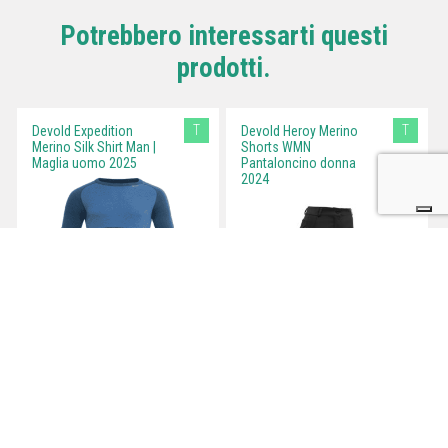
Potrebbero interessarti questi
prodotti.
T
T
Devold Expedition
Devold Heroy Merino
Merino Silk Shirt Man |
Shorts WMN
Maglia uomo 2025
Pantaloncino donna
2024
Testato a Bormio
T
Devold Bregne Merino
150 TEE WMN T-Shirt
donna 2024