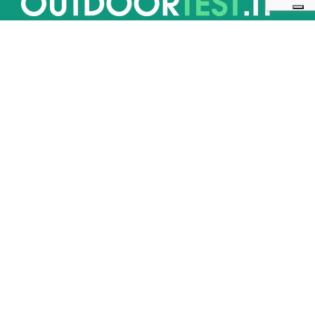
Outdoortest.it è una guida all’acquisto di attrezzatura sportiva per
l’outdoor che nasce dall’esperienza di professionisti del mondo dello
sport.
PARTNERS
Link utili
Chi siamo
Guida valutazioni di ODT
Redazione Outdoortest