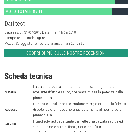
VOTO TOTALE 87
Dati test
Data inizio : 31/07/2018 Data fine : 11/09/2018
Campo test :
Finale Ligure
Meteo :
Soleggiato
Temperatura aria :
Tra i 20° e i 30°
SCOPRI DI PIÙ SULLE NOSTRE RECENSIONI
Scheda tecnica
La pala realizzata con tecnopolimeri semi-rigidi ha un
Materiali
eccellente effetto elastico, che massimizza la potenza della
pinneggiata
Gli elastici in silicone accumulano energia durante la falcata
Accessori
di potenza e la rilasciano anticipatamente al ritorno della
pinneggiata
Il cinghiolo autoadattante permette una calzata rapida ed
Calzata
elimina la necessità di fibbie, riducendo l’attrito