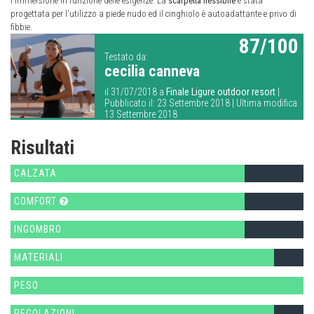
l'immersione in funzione delle esigenze. La
scarpetta
flessibile
è stata
progettata per l'utilizzo a piede nudo ed il cinghiolo è autoadattante e privo di
fibbie.
87/100
Testato da:
cecilia canneva
il 31/07/2018 a
Finale Ligure outdoor resort
|
Pubblicato il: 23 Settembre 2018 | Ultima modifica:
13 Settembre 2018
Risultati
CALZATA
COMFORT
INGOMBRO
MATERIALI
PESO
REGOLAZIONI