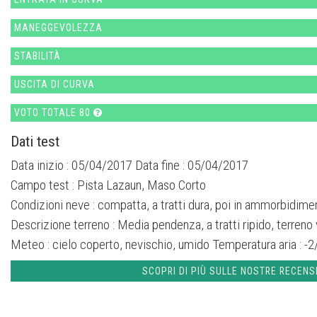
MANEGGEVOLEZZA
STABILITÀ
USCITA DI CURVA
VOTO TOTALE 80
Dati test
Data inizio : 05/04/2017 Data fine : 05/04/2017
Campo test :
Pista Lazaun, Maso Corto
Condizioni neve :
compatta, a tratti dura, poi in ammorbidime
Descrizione terreno :
Media pendenza, a tratti ripido, terreno 
Meteo :
cielo coperto, nevischio, umido
Temperatura aria :
-2
SCOPRI DI PIÙ SULLE NOSTRE RECENS