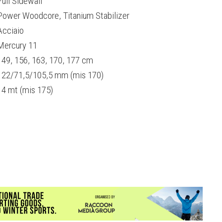
Full Sidewall
Power Woodcore, Titanium Stabilizer
Acciaio
Mercury 11
149, 156, 163, 170, 177 cm
122/71,5/105,5 mm (mis 170)
14 mt (mis 175)