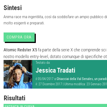
Sintesi
Anima race ma ingentilita, così da soddisfare un ampio pubblico di
molto esigenti e preparati.
COMPRA ORA
Atomic Redster X5
fa parte della serie X che comprende sci
nostro modello entry-level, dotato comunque di specifiche o
Testato da:
Jessica Tradati
il 05/04/2017 a
Ghiacciai della Val Senales, un parad
il: 27 Dicembre 2017 | Ultima modifica: 23 Gennaio 20
Risultati
ENTRATA IN CURVA