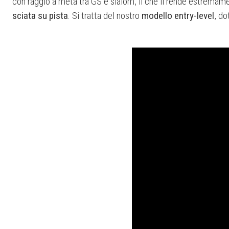
con raggio a metà tra GS e slalom, il che li rende estremam
sciata su pista
. Si tratta del nostro
modello entry-level
, d