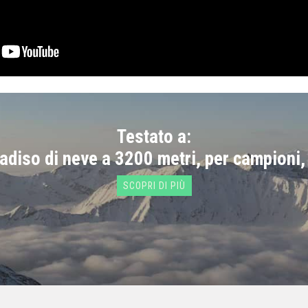
Testato a:
radiso di neve a 3200 metri, per campioni,
SCOPRI DI PIÙ