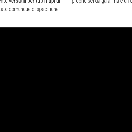
ente
versatili per tutti i tipi di
proprio sci da gara, ma è un 
otato comunque di specifiche