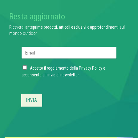
Resta aggiornato
Riceverai
anteprime prodotti
,
articoli esclusivi
e
approfondimenti
sul
mondo outdoor
E
m
a
C
i
Accetto il regolamento della
Privacy Policy
e
h
l
acconsento all'invio di newsletter.
e
*
c
k
b
INVIA
o
x
e
s
*