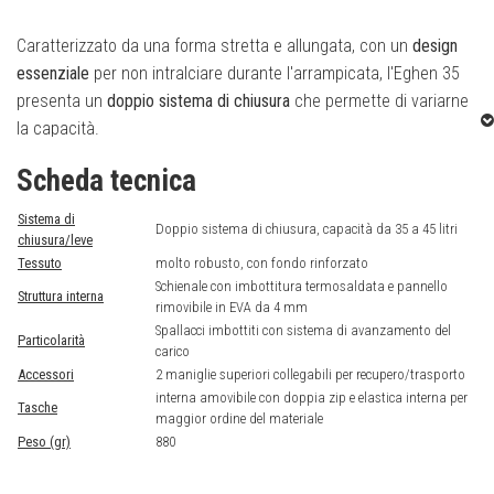
Caratterizzato da una forma stretta e allungata, con un
design
essenziale
per non intralciare durante l'arrampicata, l'Eghen 35
presenta un
doppio sistema di chiusura
che permette di variarne
la capacità.
Scheda tecnica
Le
fettucce laterali amovibili
consentono di fissare materiale
extra all'esterno, ma anche di comprimere il carico all'interno. Il
Sistema di
Doppio sistema di chiusura, capacità da 35 a 45 litri
pannello in
EVA
dello schienale
può essere sfilato dal suo vano
chiusura/leve
Tessuto
molto robusto, con fondo rinforzato
per essere usato come
appoggio durante i bivacchi
; la
tasca
Schienale con imbottitura termosaldata e pannello
interna con due zip
, normalmente agganciata allo schienale con
Struttura interna
rimovibile in EVA da 4 mm
due fibbie rapide, può essere
rimossa e portata a tracolla
per
Spallacci imbottiti con sistema di avanzamento del
Particolarità
avere sempre con sé documenti, denaro, chiavi ecc. dopo la
carico
scalata.
Accessori
2 maniglie superiori collegabili per recupero/trasporto
interna amovibile con doppia zip e elastica interna per
Tasche
maggior ordine del materiale
Caratteristiche tecniche:
Peso (gr)
880
Possibilità di variare la capacità da 35 a 45 litri grazie al