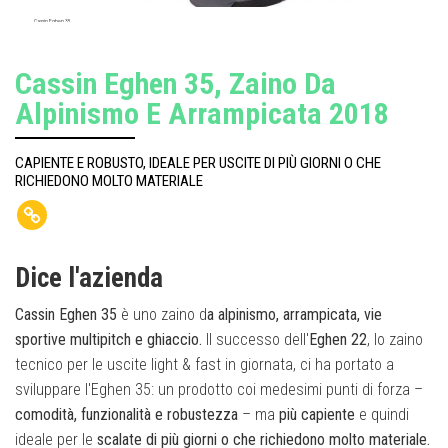
Cassin Eghen 35
Cassin Eghen 35, Zaino Da
Alpinismo E Arrampicata 2018
CAPIENTE E ROBUSTO, IDEALE PER USCITE DI PIÙ GIORNI O CHE
RICHIEDONO MOLTO MATERIALE
Dice l'azienda
Cassin Eghen 35
è uno zaino d
a alpinismo, arrampicata, vie
sportive multipitch e ghiaccio.
Il successo dell'
Eghen 22
, lo zaino
tecnico per le uscite light & fast in giornata, ci ha portato a
sviluppare l'Eghen 35: un prodotto coi medesimi punti di forza –
comodità, funzionalità e robustezza
– ma
più capiente
e quindi
ideale per le
scalate di più giorni o che richiedono molto materiale.