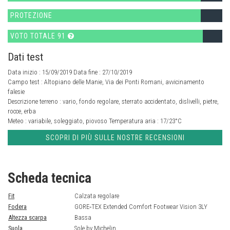
PROTEZIONE
VOTO TOTALE 91
Dati test
Data inizio : 15/09/2019 Data fine : 27/10/2019
Campo test :
Altopiano delle Manie, Via dei Ponti Romani, avvicinamento
falesie
Descrizione terreno :
vario, fondo regolare, sterrato accidentato, dislivelli, pietre,
rocce, erba
Meteo :
variabile, soleggiato, piovoso
Temperatura aria :
17/23°C
SCOPRI DI PIÙ SULLE NOSTRE RECENSIONI
Scheda tecnica
Fit
Calzata regolare
Fodera
GORE‑TEX Extended Comfort Footwear Vision 3LY
Altezza scarpa
Bassa
Suola
Sole by Michelin