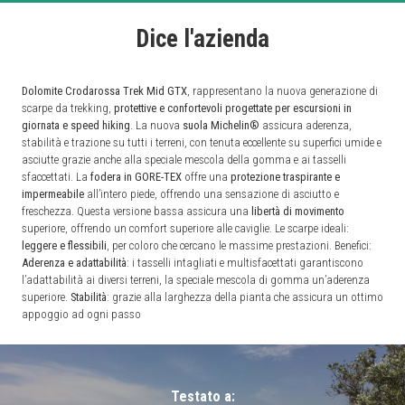
Dice l'azienda
Dolomite Crodarossa Trek Mid GTX
, rappresentano la nuova generazione di
scarpe da trekking,
protettive e confortevoli progettate per escursioni in
giornata e speed hiking
. La nuova
suola Michelin®
assicura aderenza,
stabilità e trazione su tutti i terreni, con tenuta eccellente su superfici umide e
asciutte grazie anche alla speciale mescola della gomma e ai tasselli
sfaccettati. La
fodera in GORE-TEX
offre una
protezione traspirante e
impermeabile
all’intero piede, offrendo una sensazione di asciutto e
freschezza. Questa versione bassa assicura una
libertà di movimento
superiore, offrendo un comfort superiore alle caviglie. Le scarpe ideali:
leggere e flessibili
, per coloro che cercano le massime prestazioni. Benefici:
Aderenza e adattabilità
: i tasselli intagliati e multisfacettati garantiscono
l’adattabilità ai diversi terreni, la speciale mescola di gomma un’aderenza
superiore.
Stabilità
: grazie alla larghezza della pianta che assicura un ottimo
appoggio ad ogni passo
Testato a: