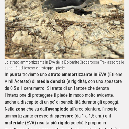
Lo strato ammortizzante in EVA della Dolomite Crodarossa Trek assorbe le
asperità del terreno e protegge il piede
In
punta
troviamo uno
strato ammortizzante in EVA
(Etilene
Vinil Acetato) di
media
densità
(e rigidità), con uno spessore
da 0,5 a 1 centimetro. Si tratta di un fattore che denota
l'intenzione di proteggere il piede in modo molto evidente,
anche a discapito di un po' di sensibilità durante gli appoggi.
Nella
zona
che va dall'
avanpiede
all'arco plantare, l'inserto
ammortizzante
cresce
di
spessore
(da 1 a 1,5 cm.) e il
materiale
(EVA) risulta
più rigido
poiché è proprio in