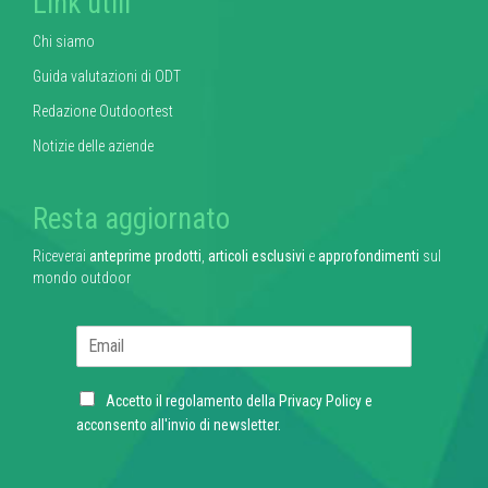
Link utili
Chi siamo
Guida valutazioni di ODT
Redazione Outdoortest
Notizie delle aziende
Resta aggiornato
Riceverai
anteprime prodotti
,
articoli esclusivi
e
approfondimenti
sul
mondo outdoor
E
m
a
C
i
Accetto il regolamento della
Privacy Policy
e
h
l
acconsento all'invio di newsletter.
e
*
c
k