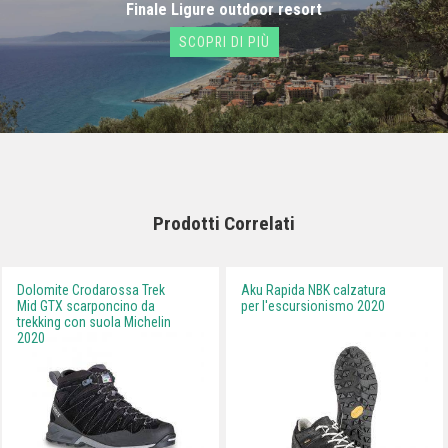
Finale Ligure outdoor resort
SCOPRI DI PIÙ
Prodotti Correlati
Dolomite Crodarossa Trek
Aku Rapida NBK calzatura
Mid GTX scarponcino da
per l'escursionismo 2020
trekking con suola Michelin
2020