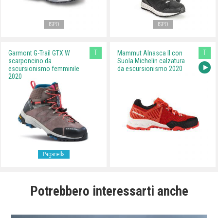
ISPO
ISPO
T
T
Garmont G-Trail GTX W
Mammut Alnasca II con
scarponcino da
Suola Michelin calzatura
escursionismo femminile
da escursionismo 2020
2020
Paganella
Potrebbero interessarti anche