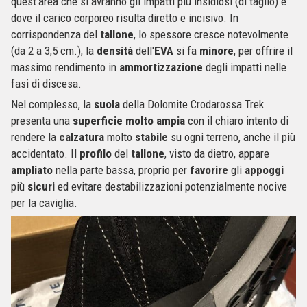
quest'area che si avranno gli impatti più insidiosi (di taglio) e
dove il carico corporeo risulta diretto e incisivo. In
corrispondenza del
tallone
, lo spessore cresce notevolmente
(da 2 a 3,5 cm.), la
densità
dell'
EVA
si fa
minore
, per offrire il
massimo rendimento in
ammortizzazione
degli impatti nelle
fasi di discesa.
Nel complesso, la
suola
della Dolomite Crodarossa Trek
presenta una
superficie
molto
ampia
con il chiaro intento di
rendere la
calzatura
molto
stabile
su ogni terreno, anche il più
accidentato. Il
profilo
del
tallone
, visto da dietro, appare
ampliato
nella parte bassa, proprio per
favorire
gli
appoggi
più
sicuri
ed evitare destabilizzazioni potenzialmente nocive
per la caviglia.