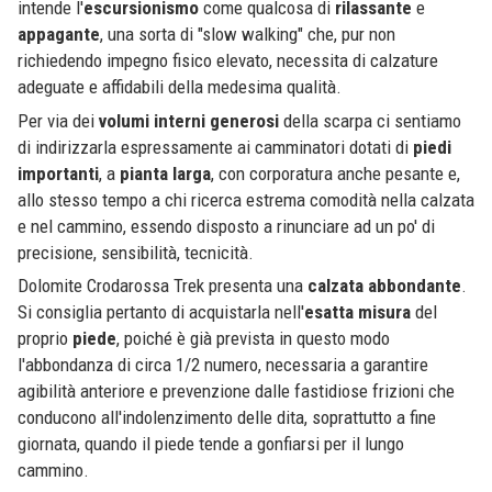
intende l'
escursionismo
come qualcosa di
rilassante
e
appagante
, una sorta di "slow walking" che, pur non
richiedendo impegno fisico elevato, necessita di calzature
adeguate e affidabili della medesima qualità.
Per via dei
volumi
interni
generosi
della scarpa ci sentiamo
di indirizzarla espressamente ai camminatori dotati di
piedi
importanti
, a
pianta larga
, con corporatura anche pesante e,
allo stesso tempo a chi ricerca estrema comodità nella calzata
e nel cammino, essendo disposto a rinunciare ad un po' di
precisione, sensibilità, tecnicità.
Dolomite Crodarossa Trek presenta una
calzata abbondante
.
Si consiglia pertanto di acquistarla nell'
esatta misura
del
proprio
piede
, poiché è già prevista in questo modo
l'abbondanza di circa 1/2 numero, necessaria a garantire
agibilità anteriore e prevenzione dalle fastidiose frizioni che
conducono all'indolenzimento delle dita, soprattutto a fine
giornata, quando il piede tende a gonfiarsi per il lungo
cammino.