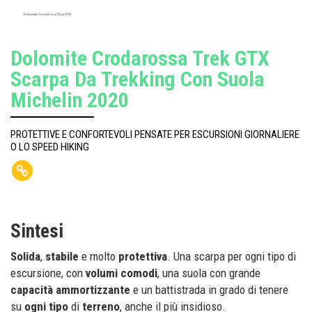
Dolomite Crodarossa Trek GTX
Dolomite Crodarossa Trek GTX
Scarpa Da Trekking Con Suola
Michelin 2020
PROTETTIVE E CONFORTEVOLI PENSATE PER ESCURSIONI GIORNALIERE
O LO SPEED HIKING
Sintesi
Solida
,
stabile
e molto
protettiva
. Una scarpa per ogni tipo di
escursione, con
volumi
comodi
, una suola con grande
capacità ammortizzante
e un battistrada in grado di tenere
su
ogni
tipo
di
terreno
, anche il più insidioso.