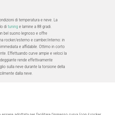
ondizioni di temperatura e neve. La
do di
tuning
e lamine a 88 gradi.
 un bel suono legnoso e offre
ema rocker/esterno e camber/interno: in
 immediata e affidabile. Ottimo in corto
mente. Effettuando curve ampie e veloci la
ondeggiante rende effettivamente
glio sulla neve durante la torsione della
acilmente dalla neve.