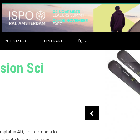
CHI SIAMO
ITINERARI
sion Sci
Amphibio 4D
, che combina lo
ppresenta la combinazione