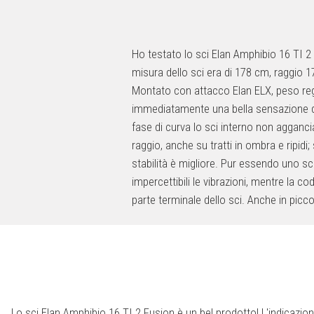
Ho testato lo sci Elan Amphibio 16 TI 2 
misura dello sci era di 178 cm, raggio 1
Montato con attacco Elan ELX, peso rego
immediatamente una bella sensazione di 
fase di curva lo sci interno non agganci
raggio, anche su tratti in ombra e ripidi
stabilità è migliore. Pur essendo uno sc
impercettibili le vibrazioni, mentre la c
parte terminale dello sci. Anche in piccol
Lo sci Elan Amphibio 16 TI 2 Fusion è un bel prodotto! L'indicazione
abituarsi. Questa soluzione può essere adottata per facilitare 