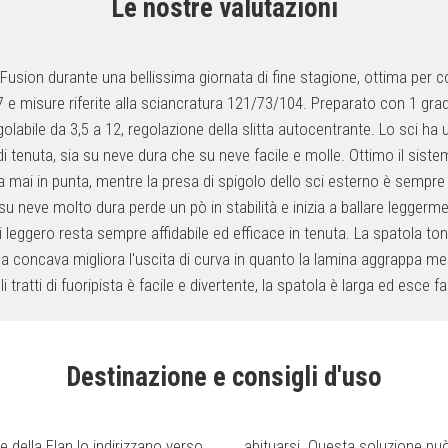
Le nostre valutazioni
Fusion durante una bellissima giornata di fine stagione, ottima per c
7 e misure riferite alla sciancratura 121/73/104. Preparato con 1 gra
labile da 3,5 a 12, regolazione della slitta autocentrante. Lo sci ha
tenuta, sia su neve dura che su neve facile e molle. Ottimo il sist
a mai in punta, mentre la presa di spigolo dello sci esterno è sempre
; su neve molto dura perde un pò in stabilità e inizia a ballare legger
i leggero resta sempre affidabile ed efficace in tenuta. La spatola t
oda concava migliora l'uscita di curva in quanto la lamina aggrappa me
i tratti di fuoripista è facile e divertente, la spatola è larga ed esce f
Destinazione e consigli d'uso
 della Elan lo indirizzano verso
l'ingresso curva (con il rocker