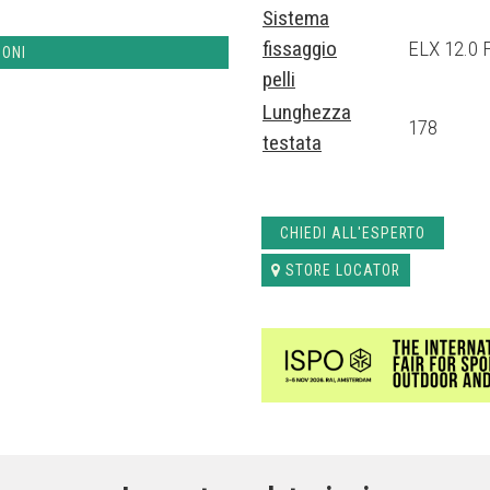
Sistema
fissaggio
ELX 12.0
IONI
pelli
Lunghezza
178
testata
CHIEDI ALL'ESPERTO
STORE LOCATOR