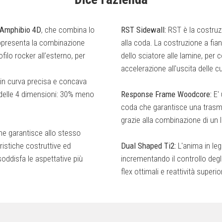
 Amphibio 4D
, che combina lo
RST Sidewall:
RST è la costruzi
appresenta la combinazione
alla coda. La costruzione a fian
filo rocker all’esterno, per
dello sciatore alle lamine, per 
accelerazione all'uscita delle c
a in curva precisa e concava
o delle 4 dimensioni: 30% meno
Response Frame Woodcore:
E' 
coda che garantisce una trasmis
grazie alla combinazione di un 
he garantisce allo stesso
ristiche costruttive ed
Dual Shaped Ti2:
L'anima in legn
oddisfa le aspettative più
incrementando il controllo degli 
flex ottimali e reattività superio