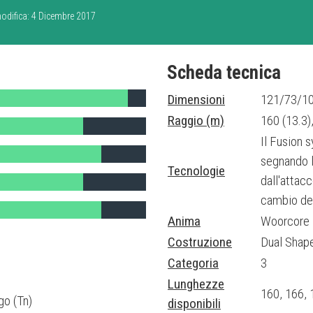
 Il dual Ti potenzia lo sci
modifica: 4 Dicembre 2017
e, assicura caratteristiche di flex
Scheda tecnica
Dimensioni
121/73/1
Raggio (m)
160 (13.3),
Il Fusion 
segnando la
Tecnologie
dall'attacc
cambio deg
Anima
Woorcore
Costruzione
Dual Shaped
Categoria
3
Lunghezze
160, 166, 
o (Tn)
disponibili