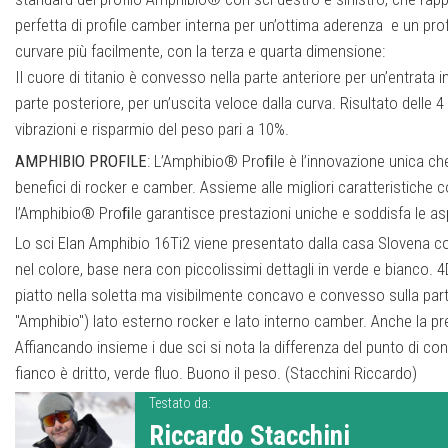
perfetta di profile camber interna per un’ottima aderenza e un profi
curvare più facilmente, con la terza e quarta dimensione:
Il cuore di titanio è convesso nella parte anteriore per un’entrata 
parte posteriore, per un’uscita veloce dalla curva. Risultato delle
vibrazioni e risparmio del peso pari a 10%.
AMPHIBIO PROFILE
: L’Amphibio® Proﬁle è l’innovazione unica ch
benefici di rocker e camber. Assieme alle migliori caratteristiche c
l’Amphibio® Proﬁle garantisce prestazioni uniche e soddisfa le aspet
le tipologie di sciatori e su tipi di terreni.
Lo sci Elan Amphibio 16Ti2 viene presentato dalla casa Slovena com
nel colore, base nera con piccolissimi dettagli in verde e bianco. 4D
RST Sidewall:
RST è la costruzione a fianchi dritti in materiale
AB
piatto nella soletta ma visibilmente concavo e convesso sulla parte su
coda. La costruzione a fianchi diritti offre la trasmissione immedia
"Amphibio") lato esterno rocker e lato interno camber. Anche la pre
sciatore alle lamine, per controllo e stabilità alle massime velocit
Affiancando insieme i due sci si nota la differenza del punto di contat
all'uscita delle curve.
fianco è dritto, verde fluo. Buono il peso. (Stacchini Riccardo)
Response Frame Woodcore:
E' un'unica ed innovativa costruzione 
Testato da:
coda che garantisce una trasmissione diretta della potenza ed un' 
Riccardo Stacchini
grazie alla combinazione di un legno più duro intorno ad un nucleo