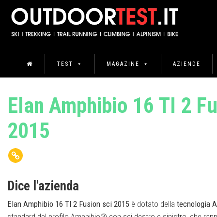
TEST
MAGAZINE
AZIENDE
Elan Amphibio 16 TI 2 Fu
2015
Dice l'azienda
Elan Amphibio 16 TI 2 Fusion sci 2015
è dotato della
tecnologia 
standard del profilo Amphibio® con sci destro e sinistro, che ra