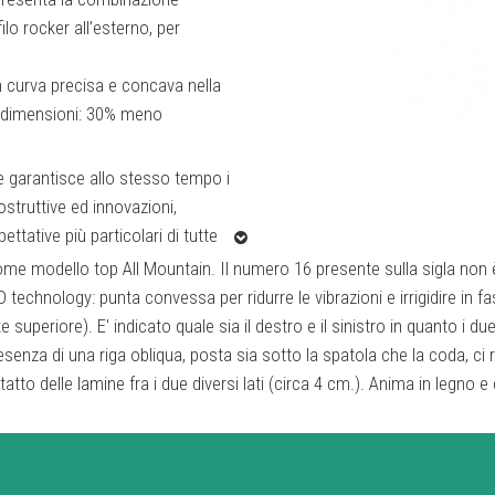
lo rocker all’esterno, per
in curva precisa e concava nella
 4 dimensioni: 30% meno
e garantisce allo stesso tempo i
ostruttive ed innovazioni,
tative più particolari di tutte
e modello top All Mountain. Il numero 16 presente sulla sigla non è r
 technology: punta convessa per ridurre le vibrazioni e irrigidire in fa
S
sopra le lamine dalla punta alla
periore). E' indicato quale sia il destro e il sinistro in quanto i due 
ta della potenza dai piedi dello
senza di una riga obliqua, posta sia sotto la spatola che la coda, ci r
à e assicura accelerazione
to delle lamine fra i due diversi lati (circa 4 cm.). Anima in legno e do
laminata in legno da punta a
ottimale stabilità torsionale
 più morbido.