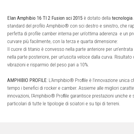
Elan Amphibio 16 TI 2 Fusion sci 2015
è dotato della
tecnologia
standard del profilo Amphibio® con sci destro e sinistro, che r
perfetta di profile camber interna per un’ottima aderenza e un pro
curvare più facilmente, con la terza e quarta dimensione:
Il cuore di titanio è convesso nella parte anteriore per un’entrat
nella parte posteriore, per un’uscita veloce dalla curva. Risultat
vibrazioni e risparmio del peso pari a 10%.
AMPHIBIO PROFILE
: L’Amphibio® Proﬁle è l’innovazione unica c
tempo i benefici di rocker e camber. Assieme alle migliori caratte
innovazioni, l’Amphibio® Proﬁle garantisce prestazioni uniche e s
particolari di tutte le tipologie di sciatori e su tipi di terreni.