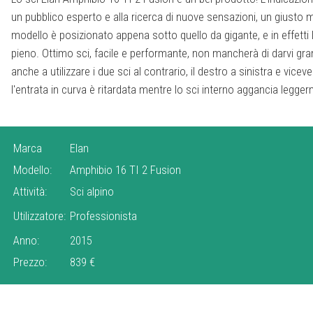
un pubblico esperto e alla ricerca di nuove sensazioni, un giusto mi
all'interno) quando vogliamo fare quattro curve in relax, senza pr
modello è posizionato appena sotto quello da gigante, e in effetti
molto utile anche per il maestro di sci, soprattutto per l'utilizzo
pieno. Ottimo sci, facile e performante, non mancherà di darvi gra
anche a utilizzare i due sci al contrario, il destro a sinistra e vicev
l'entrata in curva è ritardata mentre lo sci interno aggancia legger
Marca
Elan
Modello:
Amphibio 16 TI 2 Fusion
Attività:
Sci alpino
Utilizzatore:
Professionista
Anno:
2015
Prezzo:
839 €