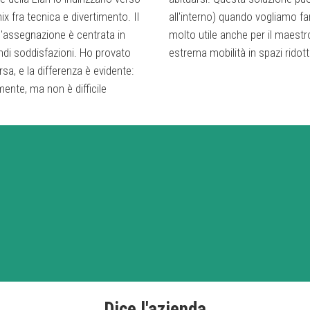
x fra tecnica e divertimento. Il
etese. In questo assetto risulta
 l'assegnazione è centrata in
 in campetto dove è richiesta
ndi soddisfazioni. Ho provato
estrema mobilità in spazi ridotti
ersa, e la differenza è evidente:
mente, ma non è difficile
Dice l'azienda