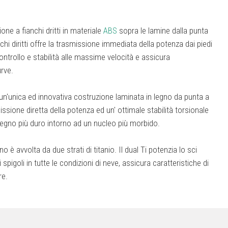
one a fianchi dritti in materiale
ABS
sopra le lamine dalla punta
chi diritti offre la trasmissione immediata della potenza dai piedi
controllo e stabilità alle massime velocità e assicura
urve.
un'unica ed innovativa costruzione laminata in legno da punta a
sione diretta della potenza ed un' ottimale stabilità torsionale
legno più duro intorno ad un nucleo più morbido.
o è avvolta da due strati di titanio. Il dual Ti potenzia lo sci
spigoli in tutte le condizioni di neve, assicura caratteristiche di
re.