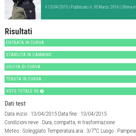
Dual Shaped Ti2:
L'anima in legno è avvolta da due strati di titanio.
il 13/04/2015 | Pubblicato il: 30 Marzo 2016 | Ultima 
incrementando il controllo degli spigoli in tutte le condizioni di nev
ottimali e reattività superiore.
Risultati
ENTRATA IN CURVA
STABILITÀ IN CAMMINO
USCITA DI CURVA
TENUTA IN CURVA
VOTO TOTALE 90
Dati test
Data inizio : 13/04/2015 Data fine : 13/04/2015
Condizioni neve :
Dura, compatta, in trasformazione
Meteo :
Soleggiato
Temperatura aria :
3/7°C
Luogo :
Pampeag