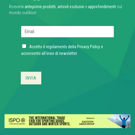
Riceverai
anteprime prodotti
,
articoli esclusivi
e
approfondimenti
sul
mondo outdoor
E
m
a
C
i
Accetto il regolamento della
Privacy Policy
e
h
l
acconsento all'invio di newsletter.
e
*
c
k
b
INVIA
o
x
e
s
*