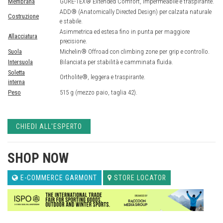
Membrana
GORE-TEX® Extended Comfort, impermeabile e traspirante.
ADD® (Anatomically Directed Design) per calzata naturale
Costruzione
e stabile.
Asimmetrica ed estesa fino in punta per maggiore
Allacciatura
precisione.
Suola
Michelin® Offroad con climbing zone per grip e controllo.
Intersuola
Bilanciata per stabilità e camminata fluida.
Soletta
Ortholite®, leggera e traspirante.
interna
Peso
515 g (mezzo paio, taglia 42).
CHIEDI ALL'ESPERTO
SHOP NOW
E-COMMERCE GARMONT
STORE LOCATOR