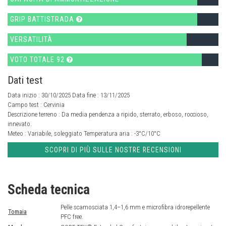
GRIP BATTISTRADA
VERSATILITÀ
VOTO TOTALE 92
Dati test
Data inizio : 30/10/2025 Data fine : 13/11/2025
Campo test :
Cervinia
Descrizione terreno :
Da media pendenza a ripido, sterrato, erboso, roccioso,
innevato.
Meteo :
Variabile, soleggiato
Temperatura aria :
-3°C/10°C
SCOPRI DI PIÙ SULLE NOSTRE RECENSIONI
Scheda tecnica
Pelle scamosciata 1,4–1,6 mm e microfibra idrorepellente
Tomaia
PFC free.