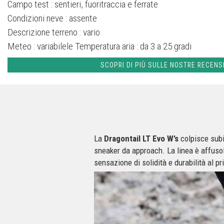
Campo test :
sentieri, fuoritraccia e ferrate
Condizioni neve :
assente
Descrizione terreno :
vario
Meteo :
variabilele
Temperatura aria :
da 3 a 25 gradi
SCOPRI DI PIÙ SULLE NOSTRE RECENS
La
Dragontail LT Evo W’s
colpisce subi
sneaker da approach. La linea è affuso
sensazione di solidità e durabilità al p