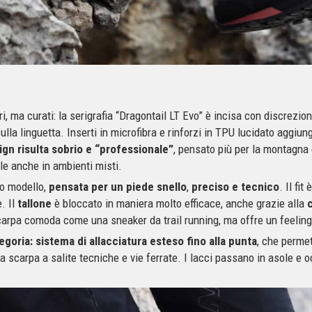
ri, ma curati: la serigrafia “Dragontail LT Evo” è incisa con discrezion
ulla linguetta. Inserti in microfibra e rinforzi in TPU lucidato aggiun
sign risulta sobrio e “professionale”
, pensato più per la montagna 
le anche in ambienti misti.
to modello,
pensata per un piede snello
,
preciso e tecnico
. Il fi
. Il
tallone
è bloccato in maniera molto efficace, anche grazie alla
arpa comoda come una sneaker da trail running, ma offre un feeling di
tegoria: sistema di allacciatura esteso fino alla punta
, che perme
la scarpa a salite tecniche e vie ferrate. I lacci passano in asole e o