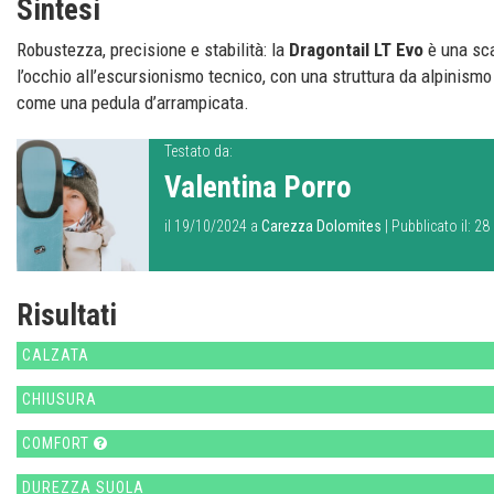
Sintesi
Robustezza, precisione e stabilità: la
Dragontail LT Evo
è una sca
l’occhio all’escursionismo tecnico, con una struttura da alpinism
come una pedula d’arrampicata.
Testato da:
Valentina Porro
il 19/10/2024 a
Carezza Dolomites
| Pubblicato il: 2
Risultati
CALZATA
CHIUSURA
COMFORT
DUREZZA SUOLA