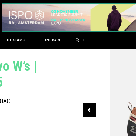
CHI SIAMO
ITINERARI
o W’s |
5
ROACH