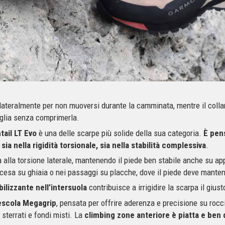
lateralmente per non muoversi durante la camminata, mentre il collari
iglia senza comprimerla.
tail LT Evo
è una delle scarpe più solide della sua categoria.
È pens
sia nella rigidità torsionale, sia nella stabilità complessiva
.
lla torsione laterale, mantenendo il piede ben stabile anche su appo
scesa su ghiaia o nei passaggi su placche, dove il piede deve mantene
bilizzante nell’intersuola
contribuisce a irrigidire la scarpa il gius
scola Megagrip
, pensata per offrire aderenza e precisione su rocc
sterrati e fondi misti. La
climbing zone anteriore è piatta e ben 