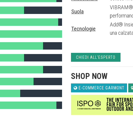
VIBRAM® ST
Suola
performanc
Add® Insie
Tecnologie
una calzat
CHIEDI ALL'ESPERTO
SHOP NOW
E-COMMERCE GARMONT