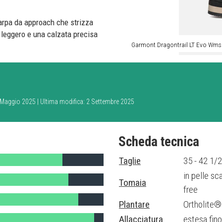
rpa da approach che strizza
o leggero e una calzata precisa
Garmont Dragontrail LT Evo Wms
8 Maggio 2025 | Ultima modifica: 2 Settembre 2025
Scheda tecnica
Taglie
35 - 42 1/2
in pelle s
Tomaia
free
Plantare
Ortholite® 
Allacciatura
estesa fino