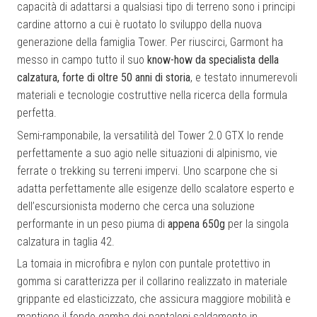
capacità di adattarsi a qualsiasi tipo di terreno sono i principi
cardine attorno a cui è ruotato lo sviluppo della nuova
generazione della famiglia Tower. Per riuscirci, Garmont ha
messo in campo tutto il suo
know-how da specialista della
calzatura, forte di oltre 50 anni di storia
, e testato innumerevoli
materiali e tecnologie costruttive nella ricerca della formula
perfetta.
Semi-ramponabile, la versatilità del Tower 2.0 GTX lo rende
perfettamente a suo agio nelle situazioni di alpinismo, vie
ferrate o trekking su terreni impervi. Uno scarpone che si
adatta perfettamente alle esigenze dello scalatore esperto e
dell’escursionista moderno che cerca una soluzione
performante in un peso piuma di
appena 650g
per la singola
calzatura in taglia 42.
La tomaia in microfibra e nylon con puntale protettivo in
gomma si caratterizza per il collarino realizzato in materiale
grippante ed elasticizzato, che assicura maggiore mobilità e
mantiene il fondo gamba dei pantaloni saldamente in