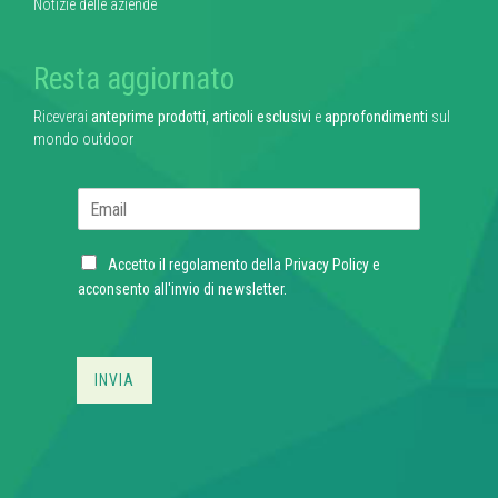
Notizie delle aziende
Resta aggiornato
Riceverai
anteprime prodotti
,
articoli esclusivi
e
approfondimenti
sul
mondo outdoor
E
m
a
C
i
Accetto il regolamento della
Privacy Policy
e
h
l
acconsento all'invio di newsletter.
e
*
c
k
b
INVIA
o
x
e
s
*