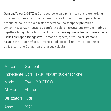
Garmont Tower 2.0 GTX W
è uno scarpone da alpinismo, vie ferrate e trekking
impegnativi, ideale per chi ama camminare a lungo con carichi pesanti nel
proprio zaino, o per le alpiniste che cercano uno scarpone
protettivo
e
contenitivo, senza rinunciare a comfort e calore. Presenta una tomaia morbida
rispetto alla rigidità della suola, il che lo rende
maggiormente confortevole per le
uscite non troppo impegnative.
Comodo e leggero, offre una
rullata molto
naturale
che affaticherà sicuramente i piedi poco allenati, ma dopo diversi
utilizzi permetterà di abituarsi alla sua calzata.
Marca
Garmont
Ingrediente
Gore-Tex®
-
Vibram suole tecniche
-
Modello:
Tower 2.0 GTX W
Attività:
Alpinismo
Utilizzatore:
Tutti
Anno:
2021