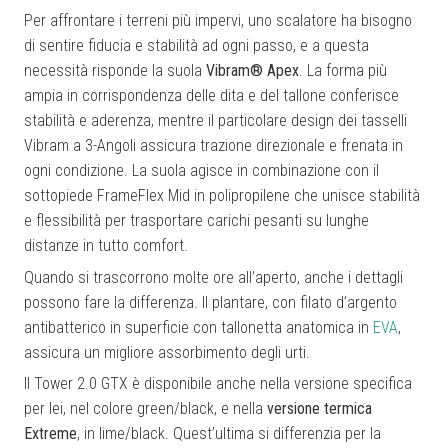
Per affrontare i terreni più impervi, uno scalatore ha bisogno
di sentire fiducia e stabilità ad ogni passo, e a questa
necessità risponde la suola
Vibram® Apex
. La forma più
ampia in corrispondenza delle dita e del tallone conferisce
stabilità e aderenza, mentre il particolare design dei tasselli
Vibram a 3-Angoli assicura trazione direzionale e frenata in
ogni condizione. La suola agisce in combinazione con il
sottopiede FrameFlex Mid in polipropilene che unisce stabilità
e flessibilità per trasportare carichi pesanti su lunghe
distanze in tutto comfort.
Quando si trascorrono molte ore all’aperto, anche i dettagli
possono fare la differenza. Il plantare, con filato d’argento
antibatterico in superficie con tallonetta anatomica in
EVA
,
assicura un migliore assorbimento degli urti.
Il Tower 2.0 GTX è disponibile anche nella versione specifica
per lei, nel colore green/black, e nella
versione termica
Extreme
, in lime/black. Quest’ultima si differenzia per la