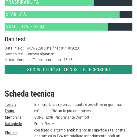
TRASPIRABILITÀ
STABILITÀ
VOTO TOTALE 81
Dati test
Data inizio : 14/09/2020 Data fine : 04/10/2020
Campo test :
Percorsi alpinistici
Meteo :
Variabole
Temperatura aria :
15°/5°
SCOPRI DI PIÙ SULLE NOSTRE RECENSIONI
Scheda tecnica
Tomaia
In microfibra e nylon con puntale protettivo in gomma.
Forma
erGo-last offre un fit più anatomico
Membrana
GORE-TEX® Performance Comfort
Sottopiede
FrameFlex Mid
con filato d'argento antibatterico in superficie e tallonetta
Plantare
anatomica in EVA per migliore assorbimento degli urti.