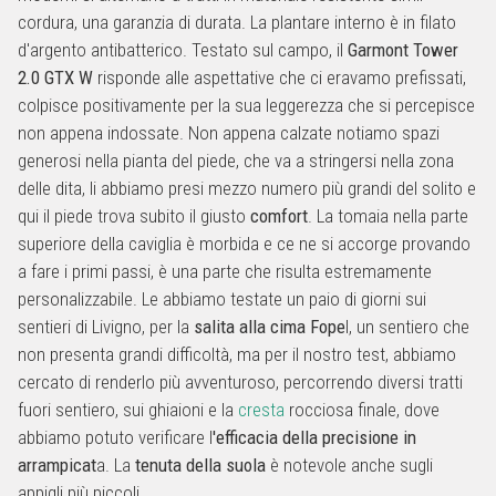
cordura, una garanzia di durata. La plantare interno è in filato
d'argento antibatterico. Testato sul campo, il
Garmont Tower
2.0 GTX W
risponde alle aspettative che ci eravamo prefissati,
colpisce positivamente per la sua leggerezza che si percepisce
non appena indossate. Non appena calzate notiamo spazi
generosi nella pianta del piede, che va a stringersi nella zona
delle dita, li abbiamo presi mezzo numero più grandi del solito e
qui il piede trova subito il giusto
comfort
. La tomaia nella parte
superiore della caviglia è morbida e ce ne si accorge provando
a fare i primi passi, è una parte che risulta estremamente
personalizzabile. Le abbiamo testate un paio di giorni sui
sentieri di Livigno, per la
salita alla cima Fope
l, un sentiero che
non presenta grandi difficoltà, ma per il nostro test, abbiamo
cercato di renderlo più avventuroso, percorrendo diversi tratti
fuori sentiero, sui ghiaioni e la
cresta
rocciosa finale, dove
abbiamo potuto verificare l
'efficacia della precisione in
arrampicat
a. La
tenuta della suola
è notevole anche sugli
appigli più piccoli.