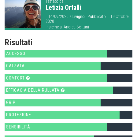
Testato da:
Letizia Ortalli
il 14/09/2020 a
Livigno
| Pubblicato il: 19 Ottobre
2020
Insieme a:
Andrea Bottani
Risultati
ACCESSO
CALZATA
COMFORT
EFFICACIA DELLA RULLATA
GRIP
PROTEZIONE
SENSIBILITÀ