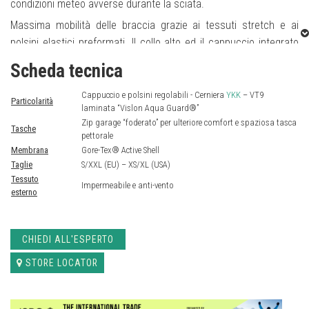
condizioni meteo avverse durante la sciata.
Massima mobilità delle braccia grazie ai tessuti stretch e ai
polsini elastici preformati. Il collo alto ed il cappuccio integrato
(regolabile in un semplice e veloce movimento “one-hand”),
Scheda tecnica
conferiscono massima protezione da vento, neve e pioggia,
garantendo al contempo massima visibilità e mobilità. Il
Cappuccio e polsini regolabili - Cerniera
YKK
– VT9
Particolarità
laminata “Vislon Aqua Guard®”
cappuccio ha inoltre una vestibilità “multi-fit” che permette di
Zip garage “foderato” per ulteriore comfort e spaziosa tasca
essere indossato con o senza casco. Grazie alla sua versatilità,
Tasche
pettorale
Storm Fighter Jacket può essere indossata sia singolarmente
Membrana
Gore-Tex® Active Shell
che come strato esterno sopra ad un insulation layer.
Taglie
S/XXL (EU) – XS/XL (USA)
Tessuto
Pioggia, neve, tempesta, nessun ostacolo verso il
Impermeabile e anti-vento
esterno
raggiungimento della vetta.
CHIEDI ALL'ESPERTO
STORE LOCATOR