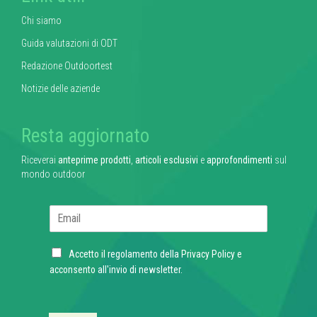
Chi siamo
Guida valutazioni di ODT
Redazione Outdoortest
Notizie delle aziende
Resta aggiornato
Riceverai
anteprime prodotti
,
articoli esclusivi
e
approfondimenti
sul
mondo outdoor
E
m
a
C
i
Accetto il regolamento della
Privacy Policy
e
h
l
acconsento all'invio di newsletter.
e
*
c
k