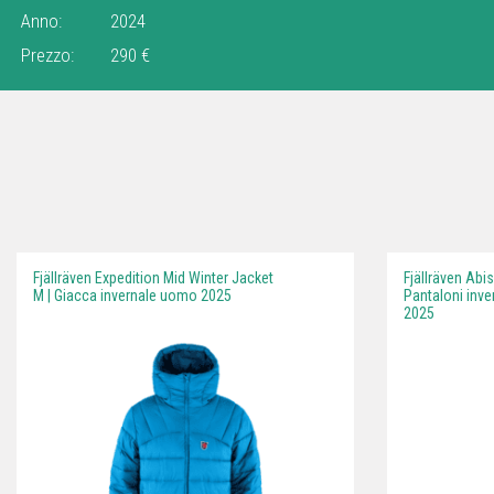
Anno:
2024
Prezzo:
290 €
Fjällräven Expedition Mid Winter Jacket
Fjällräven Abi
M | Giacca invernale uomo 2025
Pantaloni inve
2025