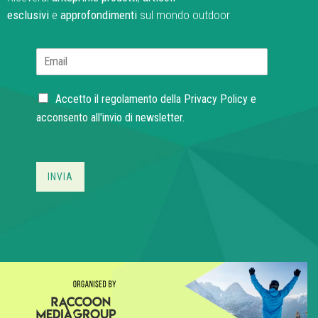
esclusivi
e
approfondimenti
sul mondo outdoor
E
m
a
C
i
Accetto il regolamento della
Privacy Policy
e
h
l
acconsento all'invio di newsletter.
e
*
c
k
b
INVIA
o
x
e
s
*