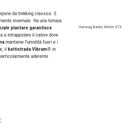
pone da trekking classico. E
tamente invernale. Ha una tomaia
Hanwag Banks Winter GTX
ciale plantare garantisce
uta a intrappolare il calore dove
ana
mantiene l'umidità fuori e i
e, il
battistrada Vibram®
in
particolarmente aderente.
C