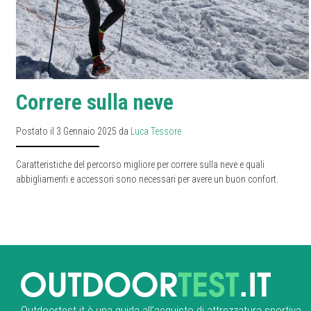
Correre sulla neve
Postato il 3 Gennaio 2025 da
Luca Tessore
Caratteristiche del percorso migliore per correre sulla neve e quali
abbigliamenti e accessori sono necessari per avere un buon confort.
Outdoortest.it è una guida all’acquisto di attrezzatura sportiva