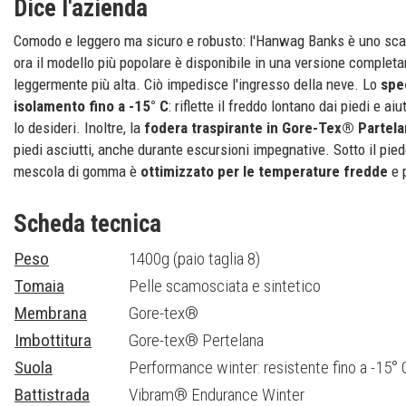
Dice l'azienda
Comodo e leggero ma sicuro e robusto: l'Hanwag Banks è uno scar
ora il modello più popolare è disponibile in una versione comple
leggermente più alta. Ciò impedisce l'ingresso della neve. Lo
spe
isolamento fino a -15° C
: riflette il freddo lontano dai piedi e ai
lo desideri. Inoltre, la
fodera traspirante in Gore-Tex® Partel
piedi asciutti, anche durante escursioni impegnative. Sotto il pied
mescola di gomma è
ottimizzato per le temperature fredde
e 
Scheda tecnica
Peso
1400g (paio taglia 8)
Tomaia
Pelle scamosciata e sintetico
Membrana
Gore-tex®
Imbottitura
Gore-tex® Pertelana
Suola
Performance winter: resistente fino a -15° 
Battistrada
Vibram® Endurance Winter