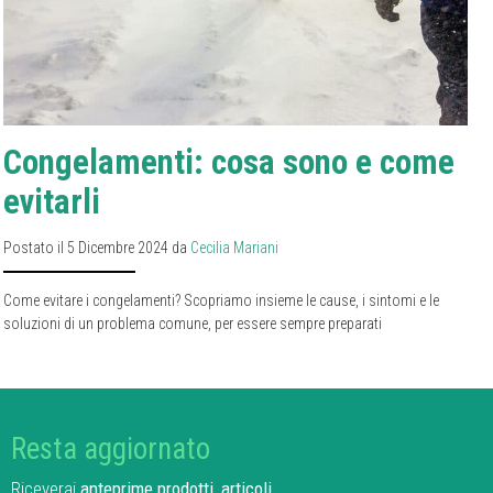
Congelamenti: cosa sono e come
evitarli
Postato il 5 Dicembre 2024 da
Cecilia Mariani
Come evitare i congelamenti? Scopriamo insieme le cause, i sintomi e le
soluzioni di un problema comune, per essere sempre preparati
Resta aggiornato
Riceverai
anteprime prodotti
,
articoli