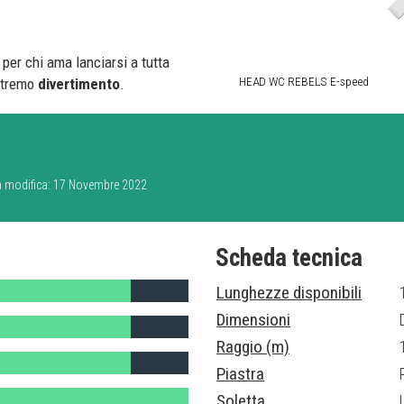
o per chi ama lanciarsi a tutta
HEAD WC REBELS E-speed
stremo
divertimento
.
ima modifica: 17 Novembre 2022
Scheda tecnica
Lunghezze disponibili
Dimensioni
Raggio (m)
Piastra
Soletta