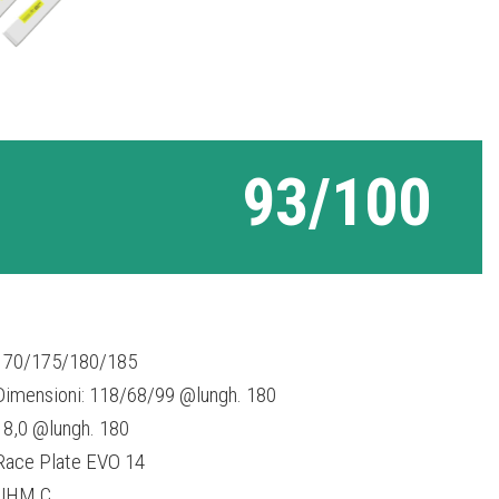
93/100
170/175/180/185
Dimensioni: 118/68/99 @lungh. 180
18,0 @lungh. 180
Race Plate EVO 14
UHM C