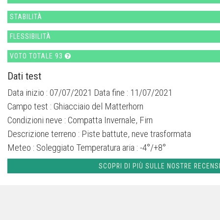
STABILITÀ
FLESSIBILITÀ
VOTO TOTALE 93
Dati test
Data inizio : 07/07/2021 Data fine : 11/07/2021
Campo test :
Ghiacciaio del Matterhorn
Condizioni neve :
Compatta Invernale, Firn
Descrizione terreno :
Piste battute, neve trasformata
Meteo :
Soleggiato
Temperatura aria :
-4°/+8°
SCOPRI DI PIÙ SULLE NOSTRE RECENS