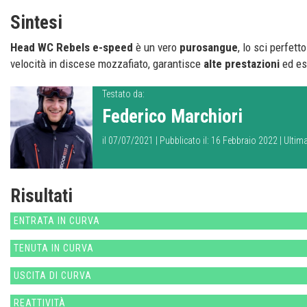
Sintesi
Head WC Rebels e-speed
è un vero
purosangue
, lo sci perfett
velocità in discese mozzafiato, garantisce
alte prestazioni
ed e
Testato da:
Federico Marchiori
il 07/07/2021 | Pubblicato il: 16 Febbraio 2022 | Ult
Risultati
ENTRATA IN CURVA
TENUTA IN CURVA
USCITA DI CURVA
REATTIVITÀ