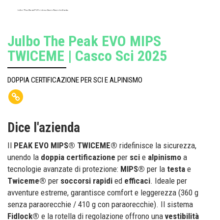
Julbo The Peak EVO colore Nero/Nero brillante
Julbo The Peak EVO MIPS
TWICEME | Casco Sci 2025
DOPPIA CERTIFICAZIONE PER SCI E ALPINISMO
Dice l'azienda
Il
PEAK EVO MIPS® TWICEME®
ridefinisce la sicurezza,
unendo la
doppia certificazione
per
sci
e
alpinismo
a
tecnologie avanzate di protezione:
MIPS®
per la
testa
e
Twiceme®
per
soccorsi rapidi
ed
efficaci
. Ideale per
avventure estreme, garantisce comfort e leggerezza (360 g
senza paraorecchie / 410 g con paraorecchie). Il sistema
Fidlock®
e la rotella di regolazione offrono una
vestibilità