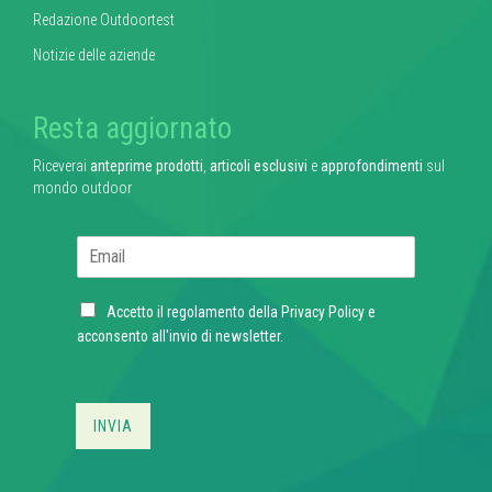
Redazione Outdoortest
Notizie delle aziende
Resta aggiornato
Riceverai
anteprime prodotti
,
articoli esclusivi
e
approfondimenti
sul
mondo outdoor
E
m
a
C
i
Accetto il regolamento della
Privacy Policy
e
h
l
acconsento all'invio di newsletter.
e
*
c
k
b
INVIA
o
x
e