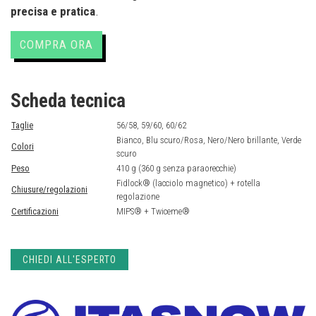
precisa e pratica
.
COMPRA ORA
Scheda tecnica
Taglie
56/58, 59/60, 60/62
Bianco, Blu scuro/Rosa, Nero/Nero brillante, Verde
Colori
scuro
Peso
410 g (360 g senza paraorecchie)
Fidlock® (lacciolo magnetico) + rotella
Chiusure/regolazioni
regolazione
Certificazioni
MIPS® + Twiceme®
CHIEDI ALL'ESPERTO