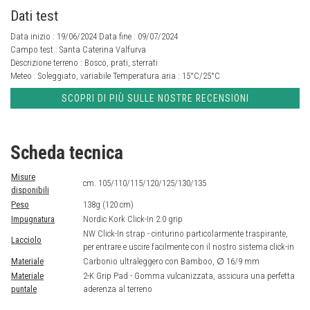
Dati test
Data inizio : 19/06/2024 Data fine : 09/07/2024
Campo test :
Santa Caterina Valfurva
Descrizione terreno :
Bosco, prati, sterrati
Meteo :
Soleggiato, variabile
Temperatura aria :
15°C/25°C
SCOPRI DI PIÙ SULLE NOSTRE RECENSIONI
Scheda tecnica
Misure
cm. 105/110/115/120/125/130/135
disponibili
Peso
138g (120 cm)
Impugnatura
Nordic Kork Click-In 2.0 grip
NW Click-In strap - cinturino particolarmente traspirante,
Lacciolo
per entrare e uscire facilmente con il nostro sistema click-in
Materiale
Carbonio ultraleggero con Bamboo, ∅ 16/9 mm
Materiale
2-K Grip Pad - Gomma vulcanizzata, assicura una perfetta
puntale
aderenza al terreno