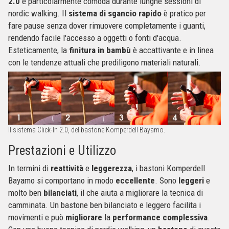
2.0
è particolarmente comoda durante lunghe sessioni di
nordic walking. Il
sistema di sgancio rapido
è pratico per
fare pause senza dover rimuovere completamente i guanti,
rendendo facile l'accesso a oggetti o fonti d'acqua.
Esteticamente, la
finitura in bambù
è accattivante e in linea
con le tendenze attuali che prediligono materiali naturali.
Il sistema Click-In 2.0, del bastone Komperdell Bayamo.
Prestazioni e Utilizzo
In termini di
reattività
e
leggerezza
, i bastoni Komperdell
Bayamo si comportano in modo
eccellente
. Sono
leggeri
e
molto ben
bilanciati
, il che aiuta a migliorare la tecnica di
camminata. Un bastone ben bilanciato e leggero facilita i
movimenti e può
migliorare
la
performance complessiva
.