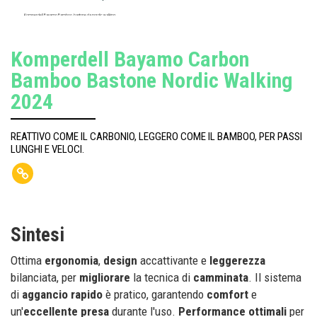
Komperdell Bayamo Bamboo, bastone da nordic walking.
Komperdell Bayamo Carbon
Bamboo Bastone Nordic Walking
2024
REATTIVO COME IL CARBONIO, LEGGERO COME IL BAMBOO, PER PASSI
LUNGHI E VELOCI.
Sintesi
Ottima
ergonomia
,
design
accattivante e
leggerezza
bilanciata, per
migliorare
la tecnica di
camminata
. Il sistema
di
aggancio rapido
è pratico, garantendo
comfort
e
un'
eccellente presa
durante l'uso.
Performance
ottimali
per