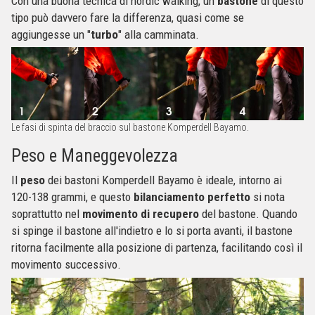
Con una buona tecnica di nordic walking, un
bastone
di questo
tipo può davvero fare la differenza, quasi come se
aggiungesse un "
turbo
" alla camminata.
Le fasi di spinta del braccio sul bastone Komperdell Bayamo.
Peso e Maneggevolezza
Il
peso
dei bastoni Komperdell Bayamo è ideale, intorno ai
120-138 grammi, e questo
bilanciamento perfetto
si nota
soprattutto nel
movimento di recupero
del bastone. Quando
si spinge il bastone all'indietro e lo si porta avanti, il bastone
ritorna facilmente alla posizione di partenza, facilitando così il
movimento successivo.