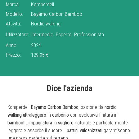
Marca
Komperdell
Modello:
Bayamo Carbon Bamboo
Attività:
Nordic walking
Utilizzatore:
Intermedio
Esperto
Professionista
Anno:
2024
Prezzo:
129.95 €
Dice l'azienda
Komperdell
Bayamo Carbon Bamboo
, bastone da
nordic
walking
ultraleggero
in
carbonio
con esclusiva finitura in
bamboo
! L'
impugnatura
in
sughero
naturale è particolarmente
leggera e assorbe il sudore. I
pattini
vulcanizzati
garantiscono
una presa perfetta sul terreno.