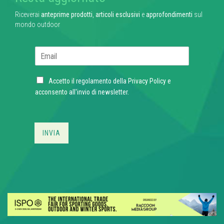
Riceverai
anteprime prodotti
,
articoli esclusivi
e
approfondimenti
sul
mondo outdoor
E
m
a
C
i
Accetto il regolamento della
Privacy Policy
e
h
l
acconsento all'invio di newsletter.
e
*
c
k
b
INVIA
o
x
e
s
*