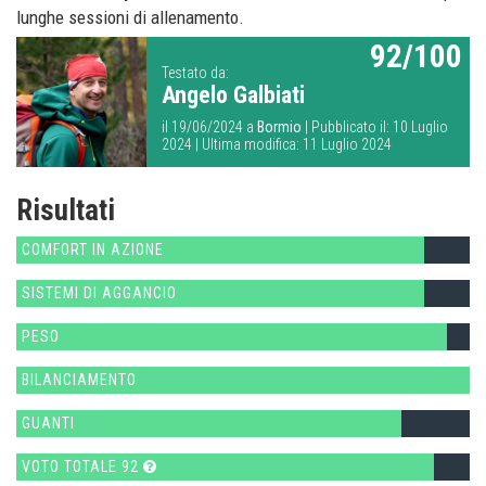
lunghe sessioni di allenamento.
92/100
Testato da:
Angelo Galbiati
il 19/06/2024 a
Bormio
| Pubblicato il: 10 Luglio
2024 | Ultima modifica: 11 Luglio 2024
Risultati
COMFORT IN AZIONE
SISTEMI DI AGGANCIO
PESO
BILANCIAMENTO
GUANTI
VOTO TOTALE 92