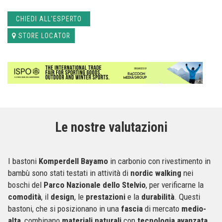
CHIEDI ALL'ESPERTO
STORE LOCATOR
Le nostre valutazioni
I bastoni
Komperdell Bayamo
in carbonio con rivestimento in
bambù sono stati testati in attività di
nordic walking
nei
boschi del
Parco Nazionale dello Stelvio
, per verificarne la
comodità
, il
design
, le
prestazioni
e la
durabilità
. Questi
bastoni, che si posizionano in una
fascia
di mercato
medio-
alta
, combinano
materiali naturali
con
tecnologia avanzata