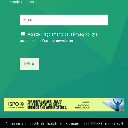
mondo outdoor
E
m
a
C
i
Accetto il regolamento della
Privacy Policy
e
h
l
acconsento all'invio di newsletter.
e
*
c
k
b
INVIA
o
x
e
s
*
Altracom s.a.s. di Alfredo Tradati - via Buonarroti 77 I-20063 Cernusco s/N