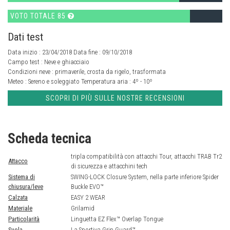
VOTO TOTALE 85
Dati test
Data inizio : 23/04/2018 Data fine : 09/10/2018
Campo test :
Neve e ghiacciaio
Condizioni neve :
primaverile, crosta da rigelo, trasformata
Meteo :
Sereno e soleggiato
Temperatura aria :
4º - 10º
SCOPRI DI PIÙ SULLE NOSTRE RECENSIONI
Scheda tecnica
tripla compatibilità con attacchi Tour, attacchi TRAB Tr2
Attacco
di sicurezza e attacchini tech
Sistema di
SWING-LOCK Closure System, nella parte inferiore Spider
chiusura/leve
Buckle EVO™
Calzata
EASY 2 WEAR
Materiale
Grilamid
Particolarità
Linguetta EZ Flex™ Overlap Tongue
Suola
La Sportiva Grip Guard™