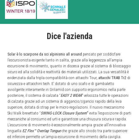
Dice l'azienda
Solar è lo scarpone da sci alpinismo all around
pensato per soddisfare
l’escursionista esigente tanto in salita, grazie alla leggerezza all’ampia
escursione di movimento, quanto in discesa grazie al sistema di bloccaggio
sicuro ed alla solidità e reattività dei materiali utilizzati. La sua versatilità è
evidenziata dalla tripla compatibilità con attacchi Tour,
attacchi TRAB
Tr2
di
sicurezza e attacchini tech. E’ dotato di uno scafo e di gambaletto
avvolgente interamente in Grilamid con supporto ergonomico nella parte
posteriore, il sistema di calzata “
EASY 2 WEAR
” velocizza tutte le operazioni
di calzata grazie ad un sistema di aggancio/sgancio rapido della leva
superiore, dotata di strap per le micro-regolazioni. Il nuovo meccanismo
Ski/Walk brevettato “
SWING-LOCK Closure System
”
evita l’esposizione di parti
meccaniche al consumo ed urti e garantisce una chiusura sicura e rapida.
L’escursione di movimento è eccezionalmente ampia grazie all’innovativa
linguella
EZ Flex™ Overlap Tongue
che grazie allo snodo tra parte superiore
ed inferiore permette un’ampia escursione di movimento della caviglia.