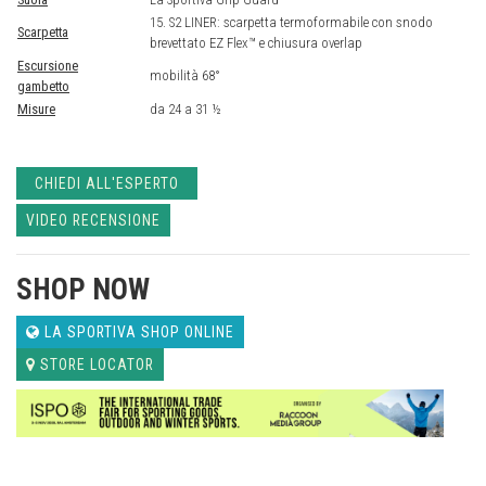
15. S2 LINER: scarpetta termoformabile con snodo
Scarpetta
brevettato EZ Flex™ e chiusura overlap
Escursione
mobilità 68°
gambetto
Misure
da 24 a 31 ½
CHIEDI ALL'ESPERTO
VIDEO RECENSIONE
SHOP NOW
LA SPORTIVA SHOP ONLINE
STORE LOCATOR