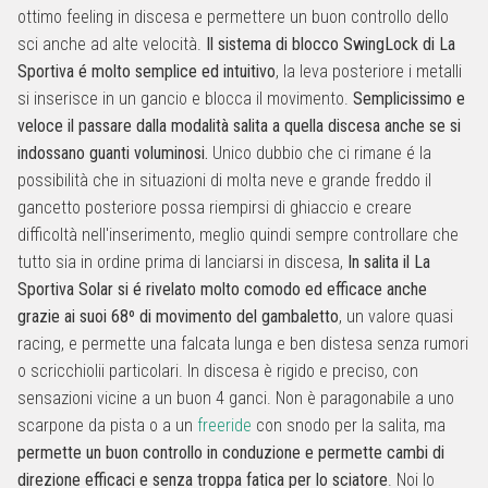
ottimo feeling in discesa e permettere un buon controllo dello
sci anche ad alte velocità.
Il sistema di blocco SwingLock di La
Sportiva é molto semplice ed intuitivo
, la leva posteriore i metalli
si inserisce in un gancio e blocca il movimento.
Semplicissimo e
veloce il passare dalla modalità salita a quella discesa anche se si
indossano guanti voluminosi.
Unico dubbio che ci rimane é la
possibilità che in situazioni di molta neve e grande freddo il
gancetto posteriore possa riempirsi di ghiaccio e creare
difficoltà nell'inserimento, meglio quindi sempre controllare che
tutto sia in ordine prima di lanciarsi in discesa,
In salita il La
Sportiva Solar si é rivelato molto comodo ed efficace anche
grazie ai suoi 68º di movimento del gambaletto
, un valore quasi
racing, e permette una falcata lunga e ben distesa senza rumori
o scricchiolii particolari. In discesa è rigido e preciso, con
sensazioni vicine a un buon 4 ganci. Non è paragonabile a uno
scarpone da pista o a un
freeride
con snodo per la salita, ma
permette un buon controllo in conduzione e permette cambi di
direzione efficaci e senza troppa fatica per lo sciatore
. Noi lo