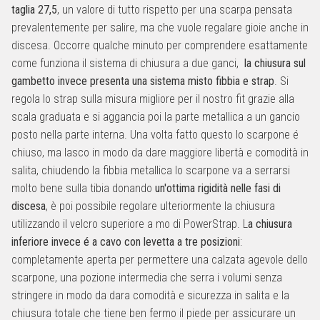
taglia 27,5
, un valore di tutto rispetto per una scarpa pensata
prevalentemente per salire, ma che vuole regalare gioie anche in
discesa. Occorre qualche minuto per comprendere esattamente
come funziona il sistema di chiusura a due ganci,
la chiusura sul
gambetto invece presenta una sistema misto fibbia e strap
. Si
regola lo strap sulla misura migliore per il nostro fit grazie alla
scala graduata e si aggancia poi la parte metallica a un gancio
posto nella parte interna. Una volta fatto questo lo scarpone é
chiuso, ma lasco in modo da dare maggiore libertà e comodità in
salita, chiudendo la fibbia metallica lo scarpone va a serrarsi
molto bene sulla tibia donando
un'ottima rigidità nelle fasi di
discesa
, è poi possibile regolare ulteriormente la chiusura
utilizzando il velcro superiore a mo di PowerStrap. L
a chiusura
inferiore invece é a cavo con levetta a tre posizioni
:
completamente aperta per permettere una calzata agevole dello
scarpone, una pozione intermedia che serra i volumi senza
stringere in modo da dara comodità e sicurezza in salita e la
chiusura totale che tiene ben fermo il piede per assicurare un