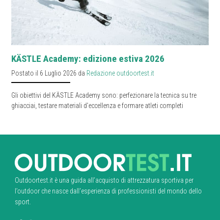
KÄSTLE Academy: edizione estiva 2026
Postato il 6 Luglio 2026 da
Redazione outdoortest.it
Gli obiettivi del KÄSTLE Academy sono: perfezionare la tecnica su tre
ghiacciai, testare materiali d'eccellenza e formare atleti completi
Outdoortest.it è una guida all’acquisto di attrezzatura sportiva per
l’outdoor che nasce dall’esperienza di professionisti del mondo dello
sport.