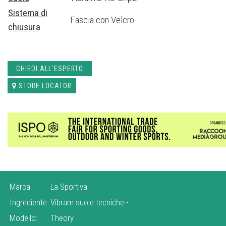
tecnologia D-Tech™
(Dynamic Technology): la suola avvolge la cal
Sistema di
Fascia con Velcro
totale
assenza di spigoli laterali
favorendo gli appoggi dinamici e l
chiusura
prese indoor più evolute. La suola in mescola
Vibram® XS-Grip2
a
favorisce la prensilità degli appoggi, mentre il tallone a volumi ri
precisione nei tallonaggi. Il puntale in gomma copre il 90% delle su
CHIEDI ALL'ESPERTO
per favorire gli agganci di punta mantenendo l’adattabilità ai diversi 
complessiva della calzatura facilita le compressioni sui volumi de
STORE LOCATOR
l’aderenza sugli incroci e passaggi più tecnici grazie all’elevata adat
superiore a velcro infine, concede un’ottima regolazione della tens
climbing-species evolution!
Marca
La Sportiva
Ingrediente
Vibram suole tecniche
-
Modello:
Theory