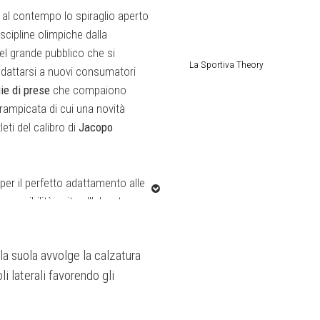
e al contempo lo spiraglio aperto
scipline olimpiche dalla
del grande pubblico che si
La Sportiva Theory
 adattarsi a nuovi consumatori
ie di prese
che compaiono
rrampicata di cui una novità
eti del calibro di
Jacopo
er il perfetto adattamento alle
ensibilità unita all’elevata
nti rendendola adatta in
eparto R&D La Sportiva sulle
a suola avvolge la calzatura
, combinando l’analisi evolutiva
i laterali favorendo gli
molto ampi e movimenti
a forza e dell’agilità
ova costruzione con esclusiva