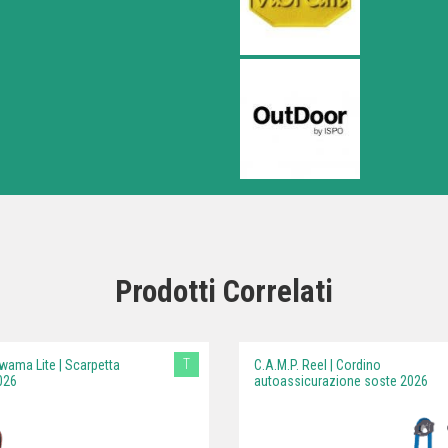
Prodotti Correlati
T
wama Lite | Scarpetta
C.A.M.P. Reel | Cordino
026
autoassicurazione soste 2026