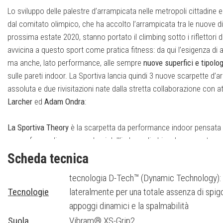
Lo sviluppo delle palestre d’arrampicata nelle metropoli cittadine 
dal comitato olimpico, che ha accolto l’arrampicata tra le nuove di
prossima estate 2020, stanno portato il climbing sotto i riflettori 
avvicina a questo sport come pratica fitness: da qui l’esigenza di
ma anche, lato performance, alle sempre
nuove superfici e tipolog
sulle pareti indoor. La Sportiva lancia quindi 3 nuove scarpette d’a
assoluta e due rivisitazioni nate dalla stretta collaborazione con atl
Larcher
ed
Adam Ondra
:
La Sportiva Theory
è la scarpetta da performance indoor pensata p
nuove forme di prese e volumi dell’indoor-climbing. La sua estrema s
dinamicità, consente una spalmabilità sugli appoggi senza precede
Scheda tecnica
particolare per utilizzo in palestra.
Theory nasce dallo studio del r
tecnologia D-Tech™ (Dynamic Technology): l
capacità prensili dei gorilla e sulla sensibilità dei polpastrelli felini
Tecnologie
lateralmente per una totale assenza di spigol
dei nuovi tracciati nelle palestre indoor caratterizzati da volumi 
estremamente dinamici. E’ concepita per sprigionare il massimo dell
appoggi dinamici e la spalmabilità
mantenendo la massima sensibilità su ogni tipologia di presa. Nu
Suola
Vibram® XS-Grip2