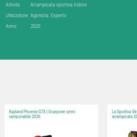
Attività:
Arrampicata sportiva Indoor
Utilizzatore:
Agonista
Esperto
Anno:
2020
Kayland Phoenix GTX | Scarpone semi-
La Sportiva Sk
ramponabile 2026
arrampicata 2