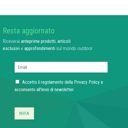
Resta aggiornato
Riceverai
anteprime prodotti
,
articoli
esclusivi
e
approfondimenti
sul mondo outdoor
E
m
a
C
i
Accetto il regolamento della
Privacy Policy
e
h
l
acconsento all'invio di newsletter.
e
*
c
k
b
INVIA
o
x
e