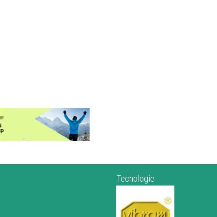
zatura lateralmente per una
a spalmabilità sulle forme delle
 spessori differenziati in punta
dotti permette la massima
perficie frontale della tomaia
tipi di piede. La struttura
lle moderne tracciature indoor e
tabilità. La fascia di chiusura
ione.
La Sportiva Theory:
Tecnologie