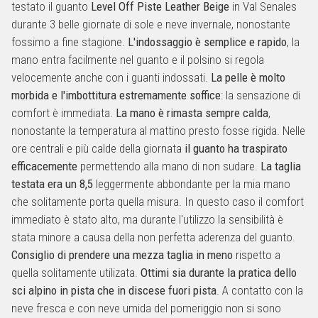
testato il guanto
Level Off Piste Leather Beige
in Val Senales
durante 3 belle giornate di sole e neve invernale, nonostante
fossimo a fine stagione.
L'indossaggio è semplice e rapido
, la
mano entra facilmente nel guanto e il polsino si regola
velocemente anche con i guanti indossati.
La pelle è molto
morbida e l'imbottitura estremamente soffice
: la sensazione di
comfort è immediata.
La mano è rimasta sempre calda
,
nonostante la temperatura al mattino presto fosse rigida. Nelle
ore centrali e più calde della giornata
il guanto ha traspirato
efficacemente
permettendo alla mano di non sudare.
La taglia
testata era un 8,5
leggermente abbondante per la mia mano
che solitamente porta quella misura. In questo caso il comfort
immediato è stato alto, ma durante l'utilizzo la sensibilità è
stata minore a causa della non perfetta aderenza del guanto.
Consiglio di prendere una mezza taglia in meno
rispetto a
quella solitamente utilizata.
Ottimi sia durante la pratica dello
sci alpino in pista che in discese fuori pista
. A contatto con la
neve fresca e con neve umida del pomeriggio non si sono