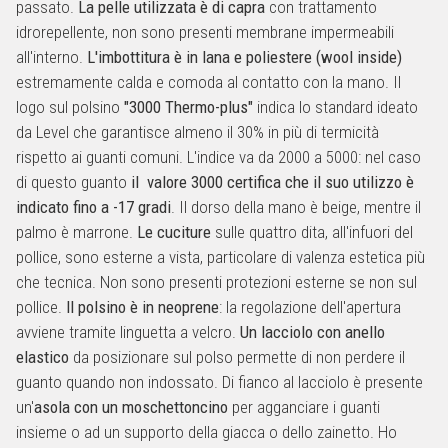
passato.
La pelle utilizzata è di capra
con trattamento
idrorepellente, non sono presenti membrane impermeabili
all'interno.
L'imbottitura è in lana e poliestere (wool inside)
estremamente calda e comoda al contatto con la mano. Il
logo sul polsino
"3000 Thermo-plus"
indica lo standard ideato
da Level che garantisce almeno il 30% in più di termicità
rispetto ai guanti comuni. L'indice va da 2000 a 5000: nel caso
di questo guanto
il valore 3000 certifica che il suo utilizzo è
indicato fino a -17 gradi
. Il dorso della mano è beige, mentre il
palmo è marrone.
Le cuciture
sulle quattro dita, all'infuori del
pollice, sono esterne a vista, particolare di valenza estetica più
che tecnica. Non sono presenti protezioni esterne se non sul
pollice.
Il polsino è in neoprene
: la regolazione dell'apertura
avviene tramite linguetta a velcro.
Un lacciolo con anello
elastico
da posizionare sul polso permette di non perdere il
guanto quando non indossato. Di fianco al lacciolo è presente
un'
asola con un moschettoncino
per agganciare i guanti
insieme o ad un supporto della giacca o dello zainetto. Ho