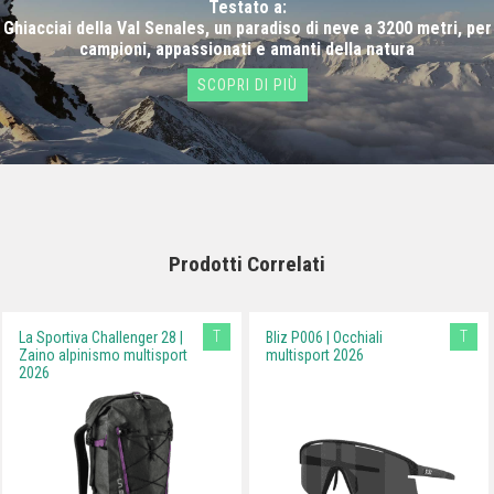
Testato a:
Ghiacciai della Val Senales, un paradiso di neve a 3200 metri, per
campioni, appassionati e amanti della natura
SCOPRI DI PIÙ
Prodotti Correlati
T
T
La Sportiva Challenger 28 |
Bliz P006 | Occhiali
Zaino alpinismo multisport
multisport 2026
2026