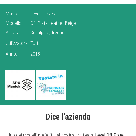
Marca
Level Gloves
Modello:
Off Piste Leather Beige
Attività:
Sci alpino, freeride
Utilizzatore:
Tutti
Anno:
2018
Dice l'azienda
Uno dei modelli preferiti dal nostro pro-team,
Level Off Piste