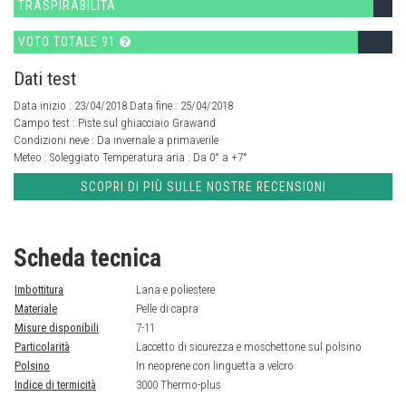
TRASPIRABILITÀ
VOTO TOTALE 91
Dati test
Data inizio : 23/04/2018 Data fine : 25/04/2018
Campo test :
Piste sul ghiacciaio Grawand
Condizioni neve :
Da invernale a primaverile
Meteo :
Soleggiato
Temperatura aria :
Da 0° a +7°
SCOPRI DI PIÙ SULLE NOSTRE RECENSIONI
Scheda tecnica
Imbottitura
Lana e poliestere
Materiale
Pelle di capra
Misure disponibili
7-11
Particolarità
Laccetto di sicurezza e moschettone sul polsino
Polsino
In neoprene con linguetta a velcro
Indice di termicità
3000 Thermo-plus