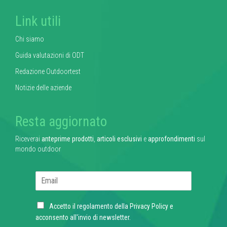
Link utili
Chi siamo
Guida valutazioni di ODT
Redazione Outdoortest
Notizie delle aziende
Resta aggiornato
Riceverai
anteprime prodotti
,
articoli esclusivi
e
approfondimenti
sul
mondo outdoor
E
m
a
C
i
Accetto il regolamento della
Privacy Policy
e
h
l
acconsento all'invio di newsletter.
e
*