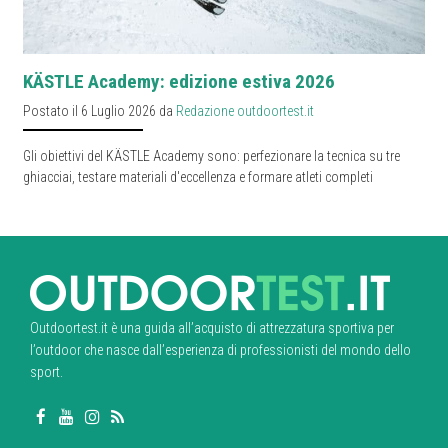
KÄSTLE Academy: edizione estiva 2026
Postato il 6 Luglio 2026 da
Redazione outdoortest.it
Gli obiettivi del KÄSTLE Academy sono: perfezionare la tecnica su tre
ghiacciai, testare materiali d'eccellenza e formare atleti completi
Outdoortest.it è una guida all’acquisto di attrezzatura sportiva per
l’outdoor che nasce dall’esperienza di professionisti del mondo dello
sport.