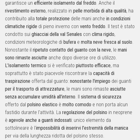
garantisce un
efficiente isolamento dal freddo
. Anche il
rivestimento esterno
, realizzato in
pelle morbida di alta qualità
, ha
contribuito alla
totale protezione
delle mani anche
in condizioni
climatiche rigide
di pieno inverno con
vento freddo
. Il test è stato
condotto sui
ghiacciai della val Senales
con
clima rigido
,
condizioni meteorologiche di
bufera
e
molta neve fresca al suolo
.
Nonostante il
ripetuto contatto del guanto con la neve
, le
mani
sono rimaste asciutte
anche dopo diverse ore di utilizzo.
L'isolamento termico
si è verificato
piuttosto efficace
, ma
soprattutto è stato piacevole riscontrare la
capacità di
traspirazione
offerta dal guanto:
nonostante l'impiego
dei guanti
per il trasporto di attrezzature
, le mani sono rimaste
asciutte
senza accumulare umidità all'interno
. Il
sistema di sicurezza
offerto dal
polsino elastico
è
molto comodo
e non porta alcun
fastidio durante l'attività. La
regolazione del polsino
in neoprene
è
agevole anche a guanti indossati
: unico elemento da
sottolineare è l'
impossibilità di inserirvi l'estremità della manica
per via della lunghezza ridotta del polsino stesso.