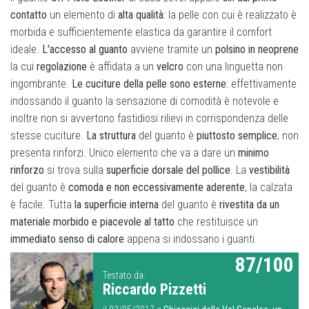
contatto
un elemento di
alta qualità
: la pelle con cui è realizzato è
morbida e sufficientemente elastica da garantire il comfort
ideale.
L'accesso al guanto
avviene tramite un
polsino in neoprene
la cui
regolazione
è affidata a un
velcro
con una linguetta non
ingombrante.
Le cuciture della pelle sono esterne
: effettivamente
indossando il guanto la sensazione di comodità è notevole e
inoltre non si avvertono fastidiosi rilievi in corrispondenza delle
stesse cuciture.
La struttura
del guanto è
piuttosto semplice
, non
presenta rinforzi. Unico elemento che va a dare un
minimo
rinforzo
si trova sulla
superficie dorsale del pollice
. La
vestibilità
del guanto è
comoda e non eccessivamente aderente
, la calzata
è facile. Tutta
la superficie interna
del guanto è
rivestita da un
materiale morbido e piacevole al tatto
che restituisce un
immediato senso di calore
appena si indossano i guanti.
87/100
Testato da:
Riccardo Pizzetti