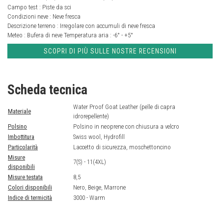
Campo test :
Piste da sci
Condizioni neve :
Neve fresca
Descrizione terreno :
Irregolare con accumuli di neve fresca
Meteo :
Bufera di neve
Temperatura aria :
-6° - +5°
SCOPRI DI PIÙ SULLE NOSTRE RECENSIONI
Scheda tecnica
Water Proof Goat Leather (pelle di capra
Materiale
idrorepellente)
Polsino
Polsino in neoprene con chiusura a velcro
Imbottitura
Swiss wool, Hydrofill
Particolarità
Laccetto di sicurezza, moschettoncino
Misure
7(S) - 11(4XL)
disponibili
Misure testata
8,5
Colori disponibili
Nero, Beige, Marrone
Indice di termicità
3000 - Warm