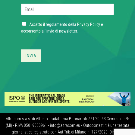
E
m
a
C
i
Accetto il regolamento della
Privacy Policy
e
h
l
acconsento all'invio di newsletter.
e
*
c
k
b
INVIA
o
x
e
s
*
Altracom s.a.s. di Alfredo Tradati - via Buonarroti 77 I-20063 Cernusco s/N
(MI) - P.IVA 05019050961 - info@altracom.eu - Outdoortest.it è una testata
giornalistica registrata con Aut.Trib.di Milano n. 127/2020. Direttore