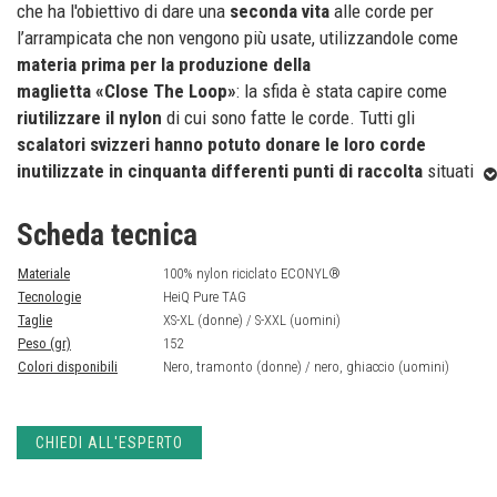
che ha l'obiettivo di dare una
seconda vita
alle corde per
l’arrampicata che non vengono più usate, utilizzandole come
materia prima per la produzione della
maglietta «Close The Loop»
: la sfida è stata capire come
riutilizzare il nylon
di cui sono fatte le corde. Tutti gli
scalatori svizzeri hanno potuto donare le loro corde
inutilizzate in cinquanta differenti punti di raccolta
situati
nelle palestre di arrampicata, nei negozi Mammut e tramite un
servizio di spedizione gratuito: «Close The Loop»
è stato
Scheda tecnica
un progetto seguito con successo dalla comunità di climber,
Materiale
100% nylon riciclato ECONYL®
come dimostra il risultato ottenuto:
1.000 T-shirt «Close The
Tecnologie
HeiQ Pure TAG
Loop»
realizzate in
nylon riciclato ECONYL®, prodotte con
Taglie
XS-XL (donne) / S-XXL (uomini)
il 67% in meno di emissioni di CO2
(rispetto alla produzione
Peso (gr)
152
tradizionale con materie prime derivate dal petrolio). Grazie
Colori disponibili
Nero, tramonto (donne) / nero, ghiaccio (uomini)
alla
struttura in 3D,
il
materiale si asciuga rapidamente
ed
è estremamente
confortevole sulla pelle
. Per ridurre gli odori
sgradevoli, la maglietta è trattata con la
tecnologia HeiQ
CHIEDI ALL'ESPERTO
Pure
, sviluppata in Svizzera, che aiuta anche a risparmiare
risorse, consentendo
meno lavaggi
. Attraverso questo