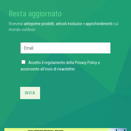
Resta aggiornato
Riceverai
anteprime prodotti
,
articoli esclusivi
e
approfondimenti
sul
mondo outdoor
E
m
a
C
i
Accetto il regolamento della
Privacy Policy
e
h
l
acconsento all'invio di newsletter.
e
*
c
k
b
INVIA
o
x
e
s
*