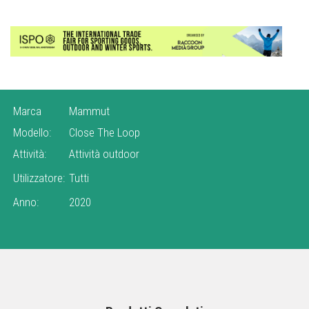
progetto, che è stato implementato insieme all'organizzazione
per la protezione del clima
Protect our Winters Switzerland
(POW)
, Mammut ha dimostrato che i concetti di
economia
circolare
possono essere implementati anche nel settore
outdoor.
Marca
Mammut
Modello:
Close The Loop
Attività:
Attività outdoor
Utilizzatore:
Tutti
Anno:
2020