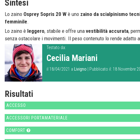
Sintesi
Lo zaino
Osprey Sopris 20 W
è uno
zaino da scialpinismo tecni
femminile
.
Lo zaino è
leggero
, stabile e offre una
vestibilità accurata
, per
senza ostacolare i movimenti. Il peso contenuto lo rende adatto a
Testato da:
Cecilia Mariani
il 18/04/2021 a
Livigno
| Pubblicato il: 18 Novembre 
Risultati
ACCESSO
ACCESSORI PORTAMATERIALE
COMFORT