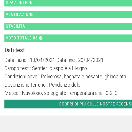
SPAZI INTERNI
VENTILAZIONE
STABILITÀ
VOTO TOTALE 86
Dati test
Data inizio : 18/04/2021 Data fine : 20/04/2021
Campo test :
Sentieri ciaspole a Livigno
Condizioni neve :
Polverosa, bagnata e pesante, ghiacciata
Descrizione terreno :
Pendenze dolci
Meteo :
Nuvoloso, soleggiato
Temperatura aria :
0-2°C
SCOPRI DI PIÙ SULLE NOSTRE RECENS