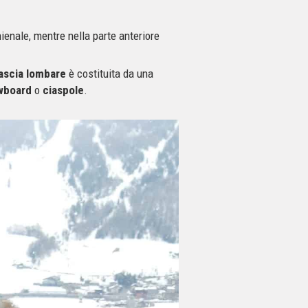
hienale, mentre nella parte anteriore
ascia lombare
è costituita da una
wboard
o
ciaspole
.