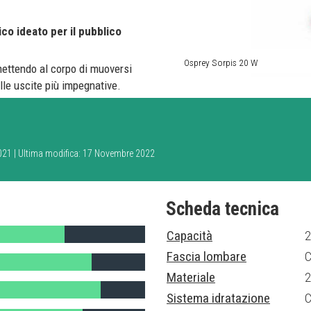
co ideato per il pubblico
Osprey Sorpis 20 W
mettendo al corpo di muoversi
lle uscite più impegnative.
2021 | Ultima modifica: 17 Novembre 2022
Scheda tecnica
Capacità
2
Fascia lombare
C
Materiale
2
Sistema idratazione
C