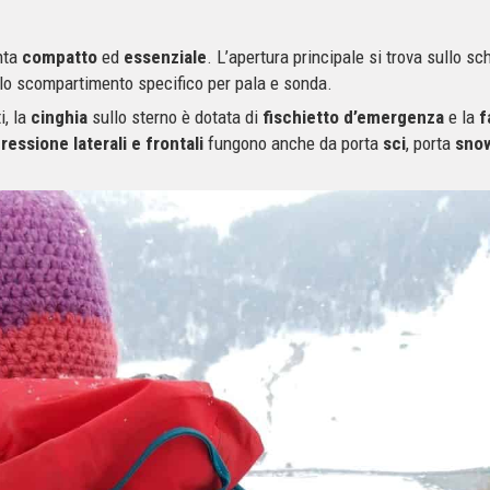
nta
compatto
ed
essenziale
. L’apertura principale si trova sullo sc
 lo scompartimento specifico per pala e sonda.
i, la
cinghia
sullo sterno è dotata di
fischietto d’emergenza
e la
f
essione laterali e frontali
fungono anche da porta
sci
, porta
sno