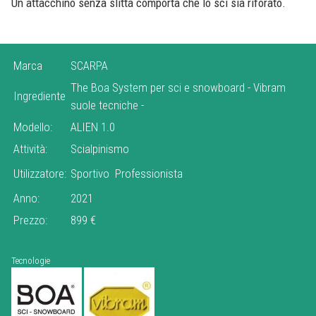
Un attacchino senza slitta comporta che lo sci sia riforato.
Marca
SCARPA
The Boa System per sci e snowboard
-
Vibram
Ingrediente
suole tecniche
-
Modello:
ALIEN 1.0
Attività:
Scialpinismo
Utilizzatore:
Sportivo
Professionista
Anno:
2021
Prezzo:
899 €
Tecnologie