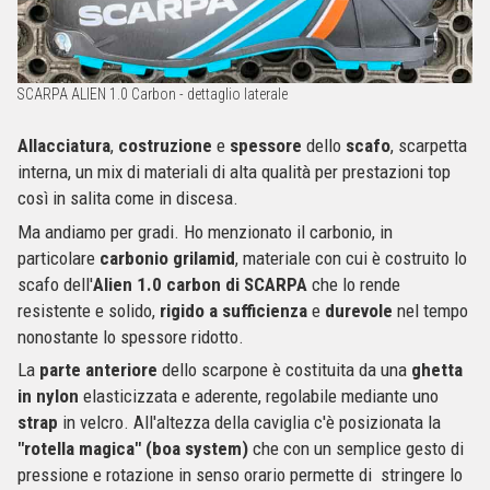
SCARPA ALIEN 1.0 Carbon - dettaglio laterale
Allacciatura
,
costruzione
e
spessore
dello
scafo
, scarpetta
interna, un mix di materiali di alta qualità per prestazioni top
così in salita come in discesa.
Ma andiamo per gradi. Ho menzionato il carbonio, in
particolare
carbonio grilamid
, materiale con cui è costruito lo
scafo dell'
Alien 1.0 carbon di SCARPA
che lo rende
resistente e solido,
rigido a sufficienza
e
durevole
nel tempo
nonostante lo spessore ridotto.
La
parte anteriore
dello scarpone è costituita da una
ghetta
in nylon
elasticizzata e aderente, regolabile mediante uno
strap
in velcro. All'altezza della caviglia c'è posizionata la
"rotella magica" (boa system)
che con un semplice gesto di
pressione e rotazione in senso orario permette di stringere lo