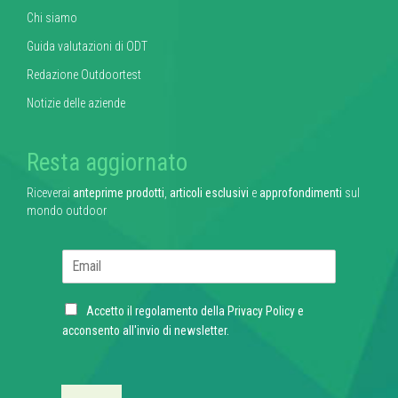
Chi siamo
Guida valutazioni di ODT
Redazione Outdoortest
Notizie delle aziende
Resta aggiornato
Riceverai
anteprime prodotti
,
articoli esclusivi
e
approfondimenti
sul
mondo outdoor
E
m
a
C
i
Accetto il regolamento della
Privacy Policy
e
h
l
acconsento all'invio di newsletter.
e
*
c
k
b