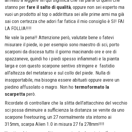
arrivato a leggere fin qui significa che fai parte di quelli che
stanno per
fare il salto di qualità
, oppure non sei esperto ma
vuoi un prodotto al top o addirittura sei alle prime armi ma già
sai con certezza che adori far fatica il mio consiglio è SI! FAI
LA FOLLIA!!!!
Ne vale la pena!! Attenzione però, valutate bene o fatevi
misurare il piede, io per esempio sono maestro di sci, porto
scarponi da discesa tutto il giorno macinando ore e ore di
spazzaneve, quindi ho i piedi spesso infiammati e la pianta
larga e con questo scarpone sentivo stringere e fastidio
all'altezza del metatarso e sul collo del piede. Nulla di
insopportabile, ma bisogna essere abituati oppure avere un
piedino affusolato o magro. Non ho
termoformato la
scarpetta
però.
Ricordate di controllare che la slitta dell'attacchino del vecchio
sci possa diminuire a sufficienza la distanza se venite da uno
scarpone freetouring, un 27 normalmente sta intorno ai
315mm, scarpa Alien 1.0 in misura 27 fa 278mm!!!!