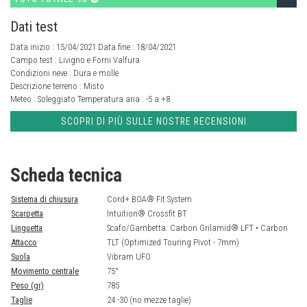
Dati test
Data inizio : 15/04/2021 Data fine : 18/04/2021
Campo test :
Livigno e Forni Valfura
Condizioni neve :
Dura e molle
Descrizione terreno :
Misto
Meteo :
Soleggiato
Temperatura aria :
-5 a +8
SCOPRI DI PIÙ SULLE NOSTRE RECENSIONI
Scheda tecnica
Sistema di chiusura
Cord+ BOA® Fit System
Scarpetta
Intuition® Crossfit BT
Linguetta
Scafo/Gambetta: Carbon Grilamid® LFT • Carbon
Attacco
TLT (Optimized Touring Pivot - 7mm)
Suola
Vibram UFO
Movimento centrale
75°
Peso (gr)
785
Taglie
24 -30 (no mezze taglie)