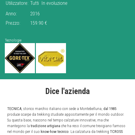
Utilizzatore:
Tutti
In evoluzione
Anno:
2016
Prezzo:
159.90 €
Tecnologie
Dice l'azienda
TECNICA
, storico marchio italiano con sede a Montebelluna,
dal 1985
produce scarpe da trekking studiate appositamente per il mondo outdoor.
Su questa base, nascono nel tempo calzature innovative, ma che
mantegono la
tradizione artigiana
che ha reso il comune trevigiano famoso
nel mondo per il suo
know-how tecnico
. La calzatura da trekking
TCROSS