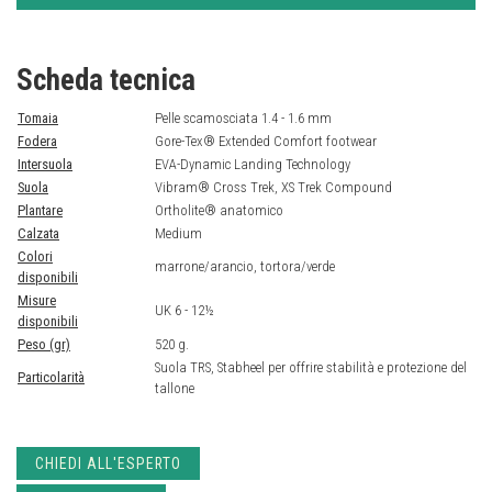
Scheda tecnica
Tomaia
Pelle scamosciata 1.4 - 1.6 mm
Fodera
Gore-Tex® Extended Comfort footwear
Intersuola
EVA-Dynamic Landing Technology
Suola
Vibram® Cross Trek, XS Trek Compound
Plantare
Ortholite® anatomico
Calzata
Medium
Colori
marrone/arancio, tortora/verde
disponibili
Misure
UK 6 - 12½
disponibili
Peso (gr)
520 g.
Suola TRS, Stabheel per offrire stabilità e protezione del
Particolarità
tallone
CHIEDI ALL'ESPERTO