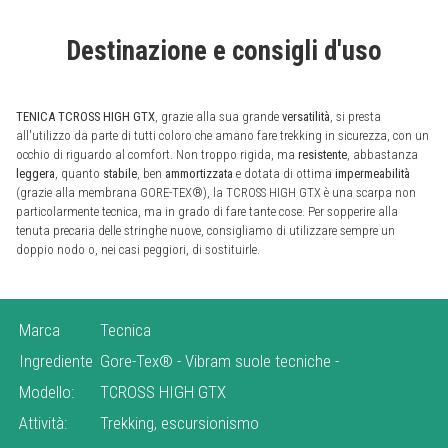
Destinazione e consigli d'uso
TENICA TCROSS HIGH GTX
, grazie alla sua grande
versatilità
, si presta
all'utilizzo da parte di tutti coloro che amano fare trekking in sicurezza, con un
occhio di riguardo al comfort. Non troppo rigida, ma
resistente
, abbastanza
leggera
, quanto
stabile
, ben
ammortizzata
e dotata di ottima
impermeabilità
(grazie alla membrana GORE-TEX®), la TCROSS HIGH GTX è una scarpa non
particolarmente tecnica, ma in grado di fare tante cose. Per sopperire alla
tenuta precaria delle stringhe nuove, consigliamo di utilizzare sempre un
doppio nodo o, nei casi peggiori, di sostituirle.
Marca
Tecnica
Ingrediente
Gore-Tex®
-
Vibram suole tecniche
-
Modello:
TCROSS HIGH GTX
Attività:
Trekking, escursionismo