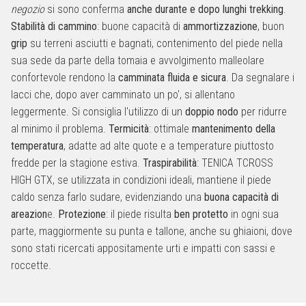
negozio
si sono conferma
anche durante e dopo lunghi trekking
.
Stabilità di cammino
: buone capacità di
ammortizzazione
, buon
grip
su terreni asciutti e bagnati, contenimento del piede nella
sua sede da parte della tomaia e avvolgimento malleolare
confortevole rendono la
camminata fluida e sicura
. Da segnalare i
lacci che, dopo aver camminato un po', si allentano
leggermente. Si consiglia l'utilizzo di un
doppio nodo
per ridurre
al minimo il problema.
Termicità
: ottimale
mantenimento della
temperatura
, adatte ad alte quote e a temperature piuttosto
fredde per la stagione estiva.
Traspirabilità
: TENICA TCROSS
HIGH GTX, se utilizzata in condizioni ideali, mantiene il piede
caldo senza farlo sudare, evidenziando una
buona capacità di
areazion
e.
Protezione
: il piede risulta
ben protetto
in ogni sua
parte, maggiormente su punta e tallone, anche su ghiaioni, dove
sono stati ricercati appositamente urti e impatti con sassi e
roccette.