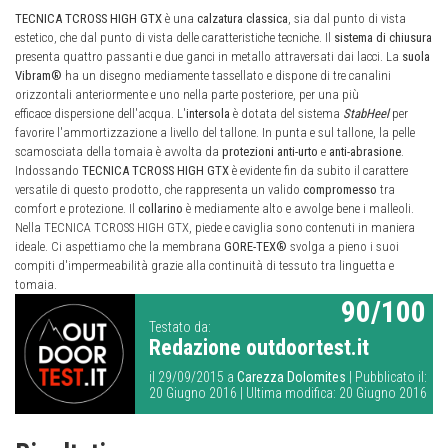
TECNICA TCROSS HIGH GTX
è una
calzatura classica
, sia dal punto di vista
estetico, che dal punto di vista delle caratteristiche tecniche. Il
sistema di chiusura
presenta quattro passanti e due ganci in metallo attraversati dai lacci. La
suola
Vibram®
ha un disegno mediamente tassellato e dispone di tre canalini
orizzontali anteriormente e uno nella parte posteriore, per una più
efficace dispersione dell'acqua. L'
intersola
è dotata del sistema
StabHeel
per
favorire l'ammortizzazione a livello del tallone. In punta e sul tallone, la pelle
scamosciata della tomaia è avvolta da
protezioni
anti-urto
e
anti-abrasione
.
Indossando
TECNICA TCROSS HIGH GTX
è evidente fin da subito il carattere
versatile di questo prodotto, che rappresenta un valido
compromesso
tra
comfort e protezione. Il
collarino
è mediamente alto e avvolge bene i malleoli.
Nella TECNICA TCROSS HIGH GTX, piede e caviglia sono contenuti in maniera
ideale. Ci aspettiamo che la membrana
GORE-TEX®
svolga a pieno i suoi
compiti d'impermeabilità grazie alla continuità di tessuto tra linguetta e
tomaia.
90/100
Testato da:
Redazione outdoortest.it
il 29/09/2015 a
Carezza Dolomites
| Pubblicato il:
20 Giugno 2016 | Ultima modifica: 20 Giugno 2016