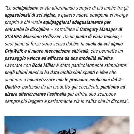
“Lo
scialpinismo
si sta affermando sempre di più anche tra gli
appassionati di sci alpino
, e questo nuovo scarpone si rivolge
proprio a chi vuole
equipaggiarsi adeguatamente per
entrambe le discipline
– sottolinea il
Category Manager di
SCARPA Massimo Pellizzer
. Da un
punto di vista tecnico
, i
suoi punti di forza sono senza dubbio la
suola da sci alpino
GripWalk e il nuovo meccanismo ski/walk
, che permette un
passaggio veloce ed efficace da una modalità all’altra
.
Lavorare con
Bode Miller
è stato particolarmente stimolante:
negli ultimi mesi ci ha dato moltissimi spunti e idee
che
andremo a
concretizzare con le prossime evoluzioni del 4-
Quattro
: partendo da un prodotto già eccellente
puntiamo ad
alzare ulteriormente l’asticella
per offrire uno scarpone
sempre più leggero e performante sia in salita che in discesa”
.