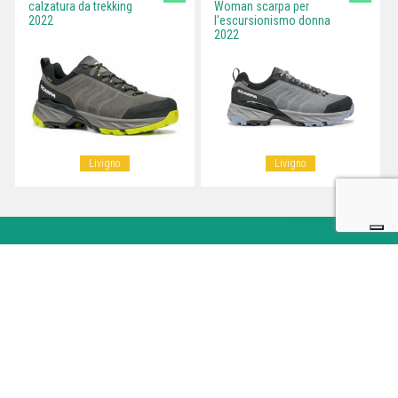
calzatura da trekking
Woman scarpa per
2022
l'escursionismo donna
2022
Livigno
Livigno
Outdoortest.it è una guida all’acquisto di attrezzatura sportiva per
l’outdoor che nasce dall’esperienza di professionisti del mondo dello
sport.