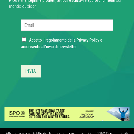
Riceverai
anteprime prodotti
,
articoli esclusivi
e
approfondimenti
sul
mondo outdoor
E
m
a
C
i
Accetto il regolamento della
Privacy Policy
e
h
l
acconsento all'invio di newsletter.
e
*
c
k
b
INVIA
o
x
e
s
*
Altracom s.a.s. di Alfredo Tradati - via Buonarroti 77 I-20063 Cernusco s/N