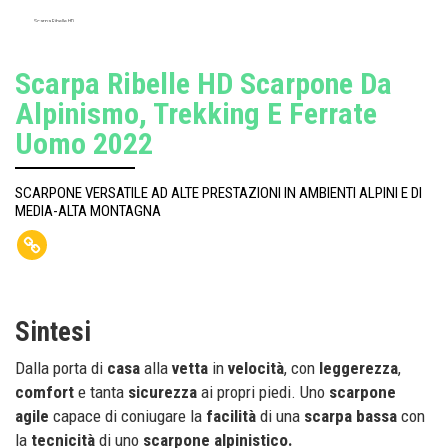
Scarpa Ribelle HD
Scarpa Ribelle HD Scarpone Da
Alpinismo, Trekking E Ferrate
Uomo 2022
SCARPONE VERSATILE AD ALTE PRESTAZIONI IN AMBIENTI ALPINI E DI
MEDIA-ALTA MONTAGNA
Sintesi
Dalla porta di
casa
alla
vetta
in
velocità
, con
leggerezza
,
comfort
e tanta
sicurezza
ai propri piedi. Uno
scarpone
agile
capace di coniugare la
facilità
di una
scarpa
bassa
con
la
tecnicità
di uno
scarpone alpinistico.