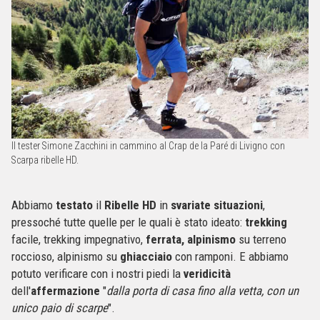
Il tester Simone Zacchini in cammino al Crap de la Paré di Livigno con
Scarpa ribelle HD.
Abbiamo
testato
il
Ribelle
HD
in
svariate
situazioni
,
pressoché tutte quelle per le quali è stato ideato:
trekking
facile, trekking impegnativo,
ferrata,
alpinismo
su terreno
roccioso, alpinismo su
ghiacciaio
con ramponi. E abbiamo
potuto verificare con i nostri piedi la
veridicità
dell'
affermazione
"
dalla porta di casa fino alla vetta, con un
unico paio di scarpe
".