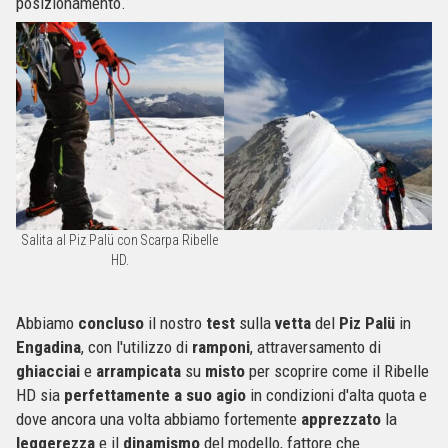
posizionamento.
Salita al Piz Palü con Scarpa Ribelle
HD.
Abbiamo
concluso
il nostro
test
sulla
vetta
del
Piz
Palü
in
Engadina
, con l'utilizzo di
ramponi
, attraversamento di
ghiacciai
e
arrampicata
su
misto
per scoprire come il Ribelle
HD sia
perfettamente
a
suo
agio
in condizioni d'alta quota e
dove ancora una volta abbiamo fortemente
apprezzato
la
leggerezza
e il
dinamismo
del modello, fattore che