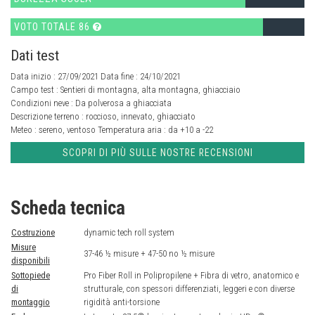
VOTO TOTALE 86
Dati test
Data inizio : 27/09/2021 Data fine : 24/10/2021
Campo test :
Sentieri di montagna, alta montagna, ghiacciaio
Condizioni neve :
Da polverosa a ghiacciata
Descrizione terreno :
roccioso, innevato, ghiacciato
Meteo :
sereno, ventoso
Temperatura aria :
da +10 a -22
SCOPRI DI PIÙ SULLE NOSTRE RECENSIONI
Scheda tecnica
Costruzione
dynamic tech roll system
Misure
37-46 ½ misure + 47-50 no ½ misure
disponibili
Sottopiede
Pro Fiber Roll in Polipropilene + Fibra di vetro, anatomico e
di
strutturale, con spessori differenziati, leggeri e con diverse
montaggio
rigidità anti-torsione