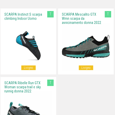
T
T
SCARPA Instinct S scarpa
SCARPA Mescalito GTX
climbing Indoor Uomo
Wmn scarpa da
avvicinamento donna 2022
Livigno
Livigno
T
SCARPA Ribelle Run GTX
Woman scarpa trail e sky
runnig donna 2022