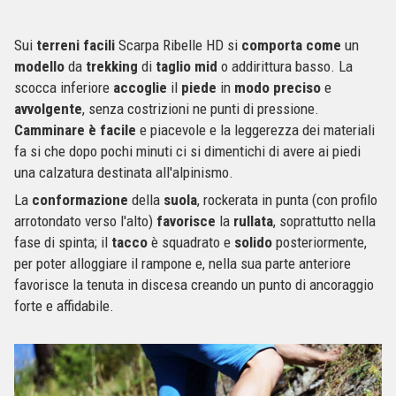
Sui
terreni
facili
Scarpa Ribelle HD si
comporta
come
un
modello
da
trekking
di
taglio
mid
o addirittura basso. La
scocca inferiore
accoglie
il
piede
in
modo
preciso
e
avvolgente
, senza costrizioni ne punti di pressione.
Camminare
è
facile
e piacevole e la leggerezza dei materiali
fa si che dopo pochi minuti ci si dimentichi di avere ai piedi
una calzatura destinata all'alpinismo.
La
conformazione
della
suola
, rockerata in punta (con profilo
arrotondato verso l'alto)
favorisce
la
rullata
, soprattutto nella
fase di spinta; il
tacco
è squadrato e
solido
posteriormente,
per poter alloggiare il rampone e, nella sua parte anteriore
favorisce la tenuta in discesa creando un punto di ancoraggio
forte e affidabile.