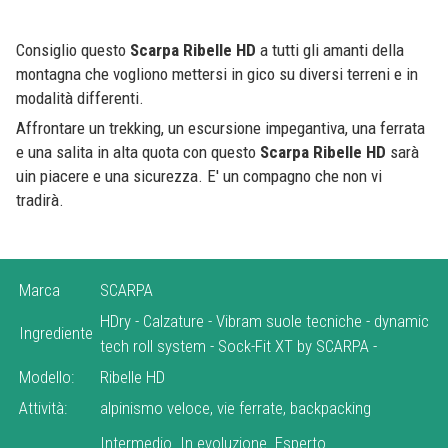
Consiglio questo
Scarpa
Ribelle
HD
a tutti gli amanti della
montagna che vogliono mettersi in gico su diversi terreni e in
modalità differenti.
Affrontare un trekking, un escursione impegantiva, una ferrata
e una salita in alta quota con questo
Scarpa
Ribelle
HD
sarà
uin piacere e una sicurezza. E' un compagno che non vi
tradirà.
Marca
SCARPA
HDry - Calzature
-
Vibram suole tecniche
-
dynamic
Ingrediente
tech roll system
-
Sock-Fit XT by SCARPA
-
Modello:
Ribelle HD
Attività:
alpinismo veloce, vie ferrate, backpacking
Intermedio
In evoluzione
Esperto