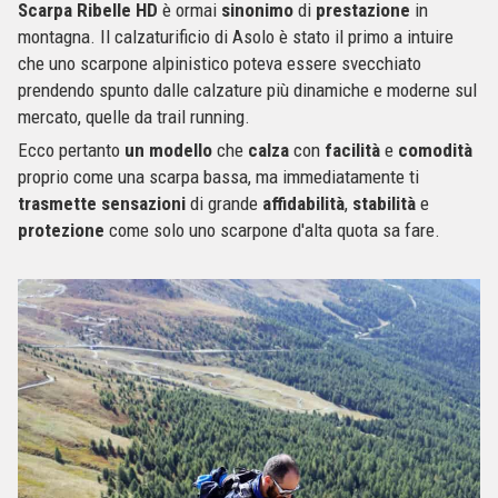
Scarpa Ribelle HD
è ormai
sinonimo
di
prestazione
in
montagna. Il calzaturificio di Asolo è stato il primo a intuire
che uno scarpone alpinistico poteva essere svecchiato
prendendo spunto dalle calzature più dinamiche e moderne sul
mercato, quelle da trail running.
Ecco pertanto
un
modello
che
calza
con
facilità
e
comodità
proprio come una scarpa bassa, ma immediatamente ti
trasmette
sensazioni
di grande
affidabilità
,
stabilità
e
protezione
come solo uno scarpone d'alta quota sa fare.