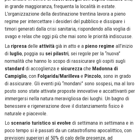
in grande maggioranza, frequenta la località in estate.
L’organizzazione della destinazione trentina lavora a pieno
regime per intercettare i desideri del pubblico e dissipare i
timori generati dalla crisi sanitaria, rispondendo alla voglia di
svago e relax che oggi più che mai sono le priorità indiscusse.
La
ripresa
delle
attività
già in atto e a
pieno
regime
all’inizio
di
luglio
, poggia su
sei
pilastri
, sei regole per la “nuova”
normalità che hanno lo scopo di rassicurare gli ospiti sugli
standard
di accoglienza e
sicurezza
che
Madonna di
Campiglio
, con
Folgarida/Marilleva
e
Pinzolo
, sono in grado
di assicurare. Gli eventi più “mondani” sono sospesi, ma al loro
posto sono state attivate proposte innovative e accattivanti per
immergersi nella natura meravigliosa dei luoghi. Un bagno di
benessere e rigenerazione dove il distanziamento fisico è
naturale e piacevole.
Lo
scenario turistico
si evolve
di settimana in settimana e in
poco tempo si è passati da un catastrofismo apocalittico, con
previsioni superiori al 50% di calo delle presenze, ad