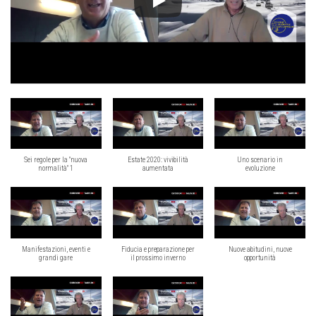
Sei regole per la "nuova
Estate 2020: vivibilità
Uno scenario in
normalità" 1
aumentata
evoluzione
Manifestazioni, eventi e
Fiducia e preparazione per
Nuove abitudini, nuove
grandi gare
il prossimo inverno
opportunità