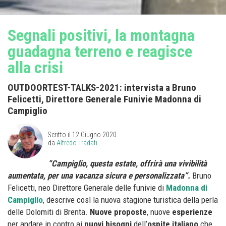
Segnali positivi, la montagna
guadagna terreno e reagisce
alla crisi
OUTDOORTEST-TALKS-2021: intervista a Bruno
Felicetti, Direttore Generale Funivie Madonna di
Campiglio
Scritto il
12 Giugno 2020
da
Alfredo Tradati
“Campiglio, questa estate, offrirà una vivibilità
aumentata, per una vacanza sicura e personalizzata”.
Bruno
Felicetti, neo Direttore Generale delle funivie di
Madonna di
Campiglio
, descrive così la nuova stagione turistica della perla
delle Dolomiti di Brenta.
Nuove proposte
, nuove
esperienze
per andare in contro ai
nuovi bisogni
dell’
ospite italiano
che,