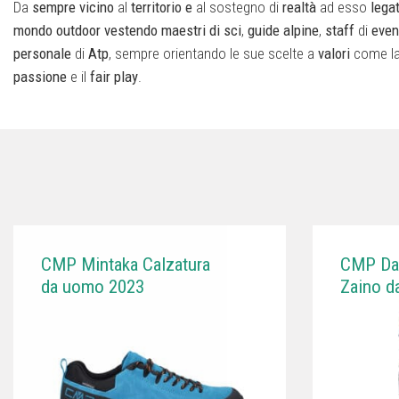
Da
sempre
vicino
al
territorio
e
al sostegno di
realtà
ad esso
lega
mondo
outdoor
vestendo
maestri
di
sci
,
guide
alpine
,
staff
di
even
personale
di
Atp
, sempre orientando le sue scelte a
valori
come l
passione
e il
fair play
.
CMP Mintaka Calzatura
CMP Da
da uomo 2023
Zaino d