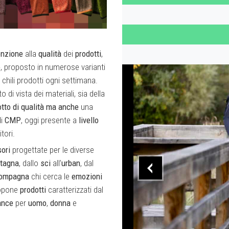
enzione
alla
qualità
dei
prodotti
,
e
, proposto in numerose varianti
 chili prodotti ogni settimana.
 di vista dei materiali, sia della
otto
di
qualità
ma
anche
una
i
CMP
, oggi presente a
livello
tori.
ori
progettate per le diverse
tagna
, dallo
sci
all’
urban
, dal
ompagna
chi cerca le
emozioni
ropone
prodotti
caratterizzati dal
ance
per
uomo
,
donna
e