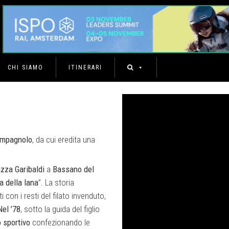
CHI SIAMO
ITINERARI
Campagnolo
, da cui eredita una
zza Garibaldi
a
Bassano
del
a della lana
”. La storia
 con i resti del filato invenduto,
Nel ’78
, sotto la guida del figlio
o
sportivo
confezionando le