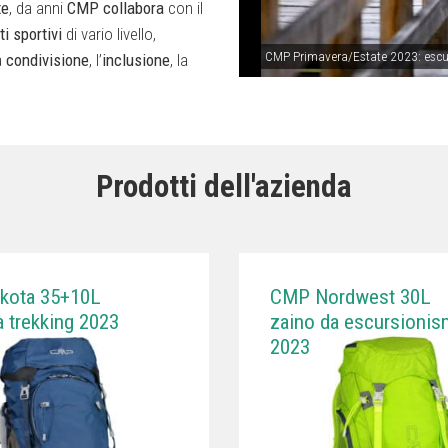
te
, da anni
CMP
collabora
con il
ti
sportivi
di vario livello,
CMP Primavera/Estate 2023: escur
a
condivisione
, l’
inclusione
, la
Prodotti dell'azienda
kota 35+10L
CMP Nordwest 30L
a trekking 2023
zaino da escursioni
2023