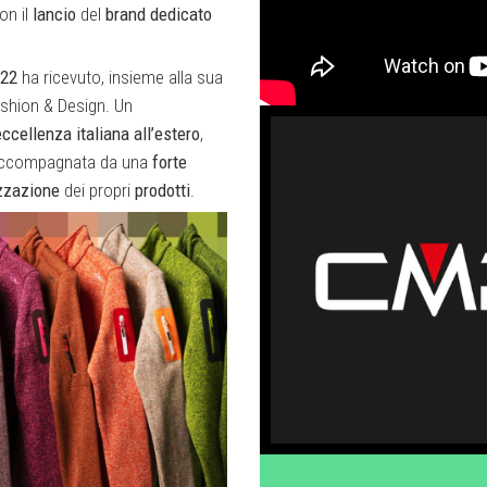
on il
lancio
del
brand
dedicato
22
ha ricevuto, insieme alla sua
ashion & Design. Un
eccellenza
italiana
all’estero
,
ccompagnata da una
forte
zzazione
dei propri
prodotti
.