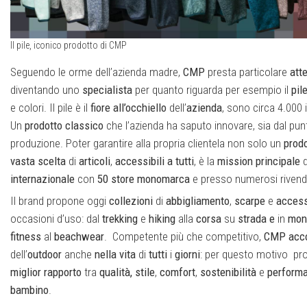
Il pile, iconico prodotto di CMP
Seguendo le orme dell’azienda madre,
CMP
presta particolare
att
diventando uno
specialista
per quanto riguarda per esempio il
pil
e colori. Il pile è il
fiore
all’occhiello
dell’
azienda
, sono circa 4.000 i
Un
prodotto
classico
che l’azienda ha saputo innovare, sia dal punto
produzione. Poter garantire alla propria clientela non solo un
prod
vasta
scelta
di
articoli
,
accessibili
a
tutti
, è la
mission
principale
d
internazionale
con
50
store
monomarca
e presso numerosi rivendi
Il brand propone oggi
collezioni
di
abbigliamento
,
scarpe
e
access
occasioni d’uso: dal
trekking
e
hiking
alla
corsa
su
strada
e
in
mon
fitness
al
beachwear
. Competente più che competitivo,
CMP
acc
dell’
outdoor
anche
nella
vita
di
tutti
i
giorni
: per questo motivo p
miglior
rapporto
tra
qualità,
stile
,
comfort
,
sostenibilità
e
perform
bambino
.