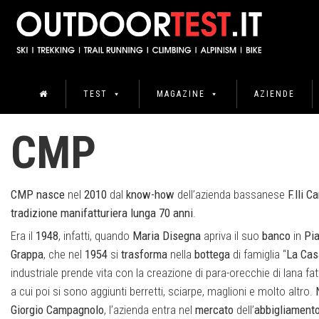
TEST
MAGAZINE
AZIENDE
CMP
CMP
nasce
nel
2010
dal
know-how
dell’azienda bassanese
F.lli 
tradizione
manifatturiera
lunga
70
anni
.
Era il
1948
, infatti, quando
Maria
Disegna
apriva il suo
banco
in
Pia
Grappa
, che nel
1954
si
trasforma
nella
bottega
di famiglia “
La Cas
industriale prende vita con la creazione di para-orecchie di lana fatti
a cui poi si sono aggiunti berretti, sciarpe, maglioni e molto altro.
Giorgio
Campagnolo
, l’azienda entra nel
mercato
dell’
abbigliament