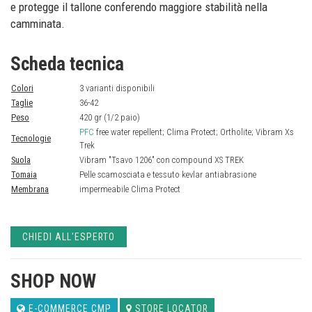
e protegge il tallone conferendo maggiore stabilità nella
camminata.
Scheda tecnica
Colori
3 varianti disponibili
Taglie
36-42
Peso
420 gr (1/2 paio)
PFC
free water repellent; Clima Protect; Ortholite; Vibram Xs
Tecnologie
Trek
Suola
Vibram "Tsavo 1206" con compound XS TREK
Tomaia
Pelle scamosciata e tessuto kevlar antiabrasione
Membrana
impermeabile Clima Protect
CHIEDI ALL'ESPERTO
SHOP NOW
E-COMMERCE CMP
STORE LOCATOR