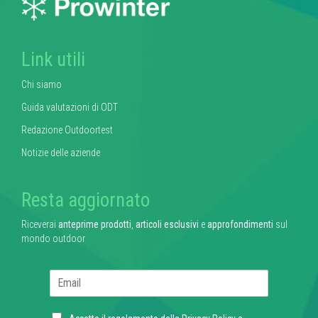
Link utili
Chi siamo
Guida valutazioni di ODT
Redazione Outdoortest
Notizie delle aziende
Resta aggiornato
Riceverai
anteprime prodotti
,
articoli esclusivi
e
approfondimenti
sul
mondo outdoor
E
m
a
C