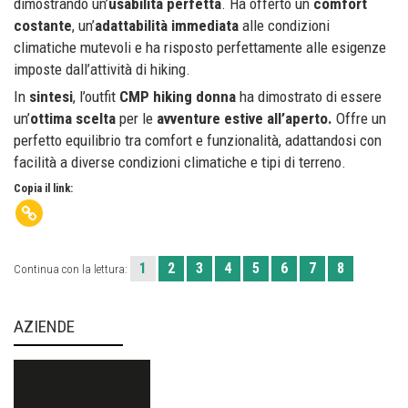
dimostrando un’
usabilità perfetta
. Ha offerto un
comfort
costante
, un’
adattabilità immediata
alle condizioni
climatiche mutevoli e ha risposto perfettamente alle esigenze
imposte dall’attività di hiking.
In
sintesi
, l’outfit
CMP hiking donna
ha dimostrato di essere
un’
ottima scelta
per le
avventure
estive
all’aperto.
Offre un
perfetto equilibrio tra comfort e funzionalità, adattandosi con
facilità a diverse condizioni climatiche e tipi di terreno.
Copia il link:
1
2
3
4
5
6
7
8
Continua con la lettura:
AZIENDE