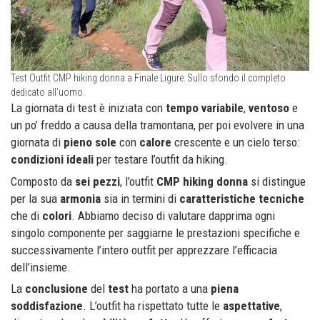
Test Outfit CMP hiking donna a Finale Ligure. Sullo sfondo il completo
dedicato all’uomo.
La giornata di test è iniziata con
tempo
variabile
,
ventoso
e
un po’ freddo a causa della tramontana, per poi evolvere in una
giornata di
pieno
sole
con
calore
crescente e un cielo terso:
condizioni
ideali
per testare l’outfit da hiking.
Composto da
sei
pezzi
, l’outfit
CMP hiking donna
si distingue
per la sua
armonia
sia in termini di
caratteristiche
tecniche
che di
colori
. Abbiamo deciso di valutare dapprima ogni
singolo componente per saggiarne le prestazioni specifiche e
successivamente l’intero outfit per apprezzare l’efficacia
dell’insieme.
La
conclusione
del
test
ha portato a una
piena
soddisfazione
. L’outfit ha rispettato tutte le
aspettative
,