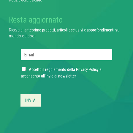
Notizie delle aziende
Resta aggiornato
Riceverai
anteprime prodotti
,
articoli esclusivi
e
approfondimenti
sul
mondo outdoor
E
m
a
C
i
Accetto il regolamento della
Privacy Policy
e
h
l
acconsento all'invio di newsletter.
e
*
c
k
b
INVIA
o
x
e
s
*