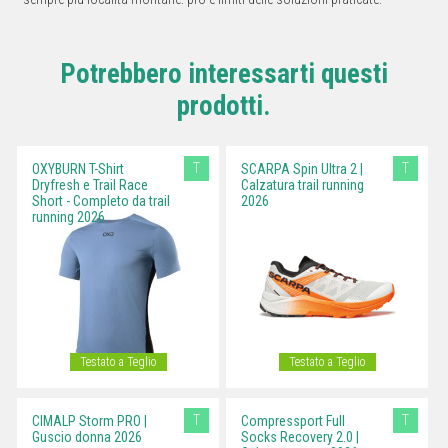
Potrebbero interessarti questi
prodotti.
T
T
OXYBURN T-Shirt
SCARPA Spin Ultra 2 |
Dryfresh e Trail Race
Calzatura trail running
Short - Completo da trail
2026
running 2026
Testato a Teglio
Testato a Teglio
T
T
CIMALP Storm PRO |
Compressport Full
Guscio donna 2026
Socks Recovery 2.0 |