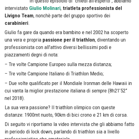
In questo episodio di “chiedi all’esperto”, abbiamo
intervistato
Giulio Molinari
,
triatleta professionista del
Livigno Team
, nonchè parte del gruppo sportivo dei
carabinieri
.
Giulio fa gare da quando era bambino e nel 2002 ha scoperto
una vera e propria
passione per il triathlon
, diventando un
professionista con all’attivo diversi bellissimi podi e
piazzamenti degni di nota:
– Tre volte Campione Europeo sulla mezza distanza;
– Tre volte Campione Italiano di Triathlon Medio;
– Due volte qualificato per il Mondiale Ironman delle Hawaii in
cui vanta la miglior prestazione italiana di sempre (8h21’52”
nel 2018).
La sua vera passione? Il triathlon olimpico con queste
distanze: 1900mt nuoto, 90km di bici crono e 21 km di corsa.
Di seguito vi riportiamo la video intervista che gli abbiamo fatto
in periodo di lock down, parlando di triathlon sia a livello