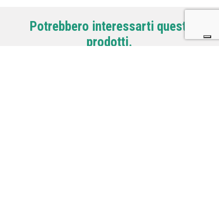
Potrebbero interessarti questi
prodotti.
T
SCARPA MAESTRALE XT
SCARPA MAESTRALE RS
scarpone da sci
scarpone unisex da
alpinismo e freeride
scialpinismo ISPO
2021/22
2021/22
T
T
SCARPA Rush Trail GTX
SCARPA Mescalito
Woman scarpa per
Calzatura da
l'escursionismo donna
avvicinamento tecnico