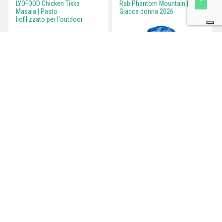
T
LYOFOOD Chicken Tikka
Rab Phantom Mountain |
Masala | Pasto
Giacca donna 2026
liofilizzato per l'outdoor
Testato a Teglio
Testato a Teglio
Outdoortest.it è una guida all’acquisto di attrezzatura sportiva per
l’outdoor che nasce dall’esperienza di professionisti del mondo dello
sport.