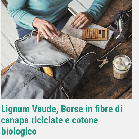
Lignum Vaude, Borse in fibre di
canapa riciclate e cotone
biologico