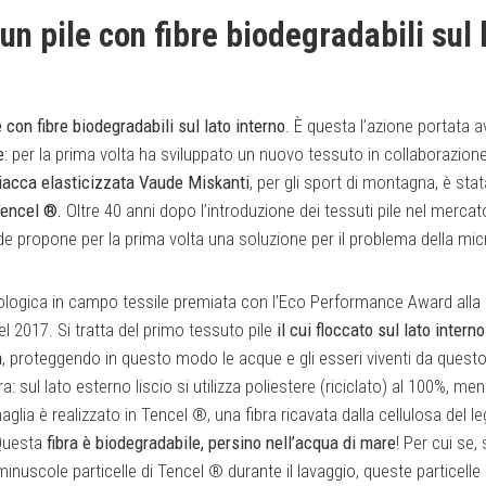
n pile con fibre biodegradabili sul 
 con fibre biodegradabili sul lato interno
. È questa l’azione portata 
e
: per la prima volta ha sviluppato un nuovo tessuto in collaborazio
iacca elasticizzata Vaude Miskanti
, per gli sport di montagna, è stat
encel ®.
Oltre 40 anni dopo l’introduzione dei tessuti pile nel mercat
de propone per la prima volta una soluzione per il problema della mic
logica in campo tessile premiata con l’Eco Performance Award alla 
2017. Si tratta del primo tessuto pile
il cui floccato sul lato intern
a
, proteggendo in questo modo le acque e gli esseri viventi da questo
ra: sul lato esterno liscio si utilizza poliestere (riciclato) al 100%, mentr
glia è realizzato in Tencel ®, una fibra ricavata dalla cellulosa del l
 Questa
fibra è biodegradabile, persino nell’acqua di mare
! Per cui se, 
minuscole particelle di Tencel ® durante il lavaggio, queste particelle 