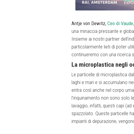
Antje von Dewitz,
Ceo di Vaude
una minaccia pressante e global
Insieme ai nostri partner dell’i
particolarmente lieti di poter ut
continueremo con una ricerca ser
La microplastica negli o
Le particelle di microplastica d
laghi e mari e si accumulano neg
entra così anche nel corpo umano
l’inquinamento non sono solo le b
lavaggio, infatti, questi capi (ad
spazzolato. Queste particelle ha
impianti di depurazione, vengo