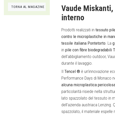
Vaude Miskanti, u
TORNA AL MAGAZINE
interno
Prodotti realizzati in
tessuto pile
contro le microplastiche in mar
tessile italiana Pontetorto
. La
g
in
pile con fibre biodegradabili
T
dell’abbigliamento outdoor, Vau
durante il lavaggio.
Il
Tencel ®
è un’innovazione eco
Performance Days di Monaco nel 
alcuna microplastica pericolos
particolarità risiede nella struttu
lato spazzolato del tessuto in ma
dell’azienda austriaca Lenzing.
spazzolato, il materiale espelle 