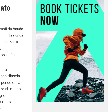
lato
avanti da
Vaude
ne con
l’azienda
a realizzata
o
roplastica
fiera
o non rilascia
 pericolo. La
e all’interno, il
egno
sul lato
si