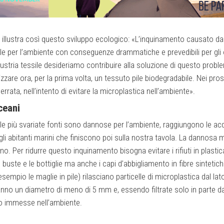
, illustra così questo sviluppo ecologico: «L’inquinamento causato dal
e per l’ambiente con conseguenze drammatiche e prevedibili per gli 
ndustria tessile desideriamo contribuire alla soluzione di questo prob
ilizzare ora, per la prima volta, un tessuto pile biodegradabile. Nei pro
rata, nell’intento di evitare la microplastica nell’ambiente».
ceani
alle più svariate fonti sono dannose per l’ambiente, raggiungono le acq
li abitanti marini che finiscono poi sulla nostra tavola. La dannosa 
. Per ridurre questo inquinamento bisogna evitare i rifiuti in plasti
uste e le bottiglie ma anche i capi d’abbigliamento in fibre sintetich
 esempio le maglie in pile) rilasciano particelle di microplastica dal lat
nno un diametro di meno di 5 mm e, essendo filtrate solo in parte dag
no immesse nell’ambiente.