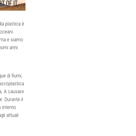
la plastica è
oceani.
lema e siamo
ssimi anni
ue di fiumi,
microplastica
ca. A causare
e. Durante il
o interno
li attuali