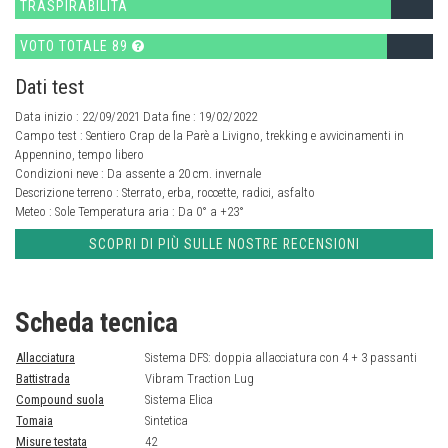
TRASPIRABILITÀ
VOTO TOTALE 89
Dati test
Data inizio : 22/09/2021 Data fine : 19/02/2022
Campo test :
Sentiero Crap de la Parè a Livigno, trekking e avvicinamenti in
Appennino, tempo libero
Condizioni neve :
Da assente a 20 cm. invernale
Descrizione terreno :
Sterrato, erba, roccette, radici, asfalto
Meteo :
Sole
Temperatura aria :
Da 0° a +23°
SCOPRI DI PIÙ SULLE NOSTRE RECENSIONI
Scheda tecnica
Allacciatura
Sistema DFS: doppia allacciatura con 4 + 3 passanti
Battistrada
Vibram Traction Lug
Compound suola
Sistema Elica
Tomaia
Sintetica
Misure testata
42