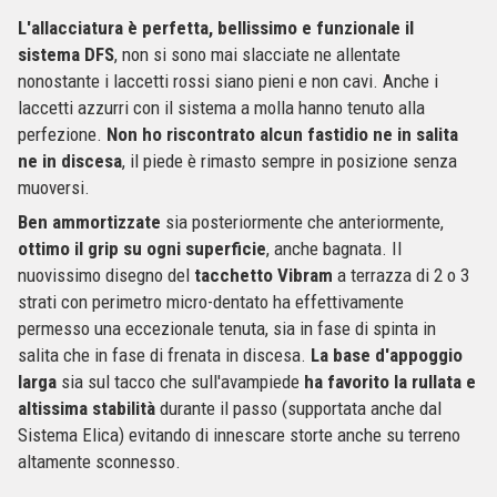
L'allacciatura è perfetta, bellissimo e funzionale il
sistema DFS
, non si sono mai slacciate ne allentate
nonostante i laccetti rossi siano pieni e non cavi. Anche i
laccetti azzurri con il sistema a molla hanno tenuto alla
perfezione.
Non ho riscontrato alcun fastidio ne in salita
ne in discesa
, il piede è rimasto sempre in posizione senza
muoversi.
Ben ammortizzate
sia posteriormente che anteriormente,
ottimo il grip su ogni superficie
, anche bagnata. Il
nuovissimo disegno del
tacchetto Vibram
a terrazza di 2 o 3
strati con perimetro micro-dentato ha effettivamente
permesso una eccezionale tenuta, sia in fase di spinta in
salita che in fase di frenata in discesa.
La base d'appoggio
larga
sia sul tacco che sull'avampiede
ha favorito la rullata e
altissima stabilità
durante il passo (supportata anche dal
Sistema Elica) evitando di innescare storte anche su terreno
altamente sconnesso.