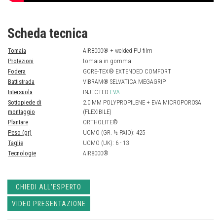
Scheda tecnica
Tomaia
AIR8000® + welded PU film
Protezioni
tomaia in gomma
Fodera
GORE-TEX® EXTENDED COMFORT
Battistrada
VIBRAM® SELVATICA MEGAGRIP
Intersuola
INJECTED
EVA
Sottopiede di
2.0 MM POLYPROPILENE + EVA MICROPOROSA
montaggio
(FLEXIBILE)
Plantare
ORTHOLITE®
Peso (gr)
UOMO (GR. ½ PAIO): 425
Taglie
UOMO (UK): 6 - 13
Tecnologie
AIR8000®
CHIEDI ALL'ESPERTO
VIDEO PRESENTAZIONE