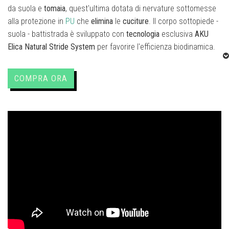
da suola e
tomaia
, quest'ultima dotata di nervature sottomesse
alla protezione in
PU
che
elimina
le
cuciture
. Il corpo sottopiede -
suola - battistrada è sviluppato con
tecnologia
esclusiva
AKU
Elica
Natural
Stride
System
per favorire l'efficienza biodinamica.
Il
battistrada
è
Vibram® Selvatica Megagrip
con una ottima
COMPRA ORA
superficie di contatto con il terreno per una migliore
trazione
a
360
gradi
.
Plantare
OrthoLite®
traspirante, con un ottimo
assorbimento degli urti.
AIR8000®
è il primo dei due sistemi messi a punto da AKU per
garantire un elevato livello di traspirazione della calzatura. Si
tratta di un tessuto realizzato con una speciale tecnica grazie
alla quale il livello di traspirazione, nell’arco delle 24 ore, aumenta
fino ad oltre 11 volte rispetto ad un tessuto realizzato con
sistema convenzionale.