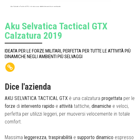
Aku Selvatica Tactical GTX, calzatura per attività dinamiche in ambiente
Aku Selvatica Tactical GTX
Calzatura 2019
IDEATA PER LE FORZE MILITARI, PERFETTA PER TUTTE LE ATTIVITÀ PIÙ
DINAMICHE NEGLI AMBIENTI PIÙ SELVAGGI
Dice l'azienda
AKU SELVATICA TACTICAL GTX
è una calzatura
progettata
per le
forze
di
intervento
rapido
e
attività
tattiche,
dinamiche
e veloci,
perfetta per utilizzi leggeri, per muoversi velocemente in totale
comfort.
Massima
leggerezza
,
traspirabilità
e
supporto
dinamico
espresso