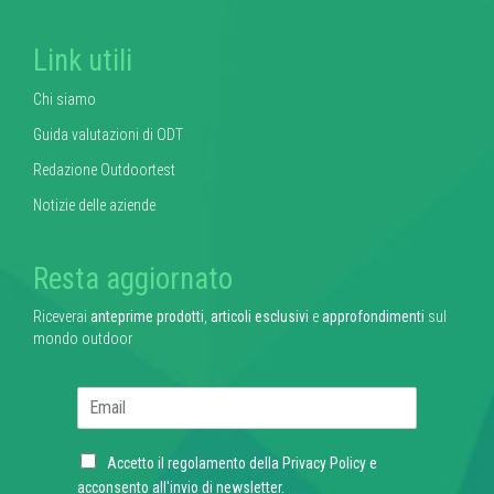
Link utili
Chi siamo
Guida valutazioni di ODT
Redazione Outdoortest
Notizie delle aziende
Resta aggiornato
Riceverai
anteprime prodotti
,
articoli esclusivi
e
approfondimenti
sul
mondo outdoor
E
m
a
C
i
Accetto il regolamento della
Privacy Policy
e
h
l
acconsento all'invio di newsletter.