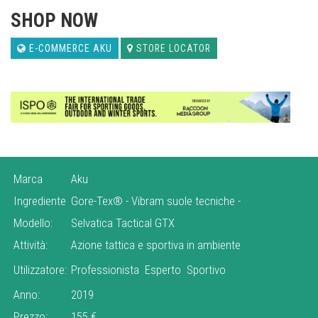
SHOP NOW
E-COMMERCE AKU
STORE LOCATOR
Marca
Aku
Ingrediente
Gore-Tex®
-
Vibram suole tecniche
-
Modello:
Selvatica Tactical GTX
Attività:
Azione tattica e sportiva in ambiente
Utilizzatore:
Professionista
Esperto
Sportivo
Anno:
2019
Prezzo:
155 €